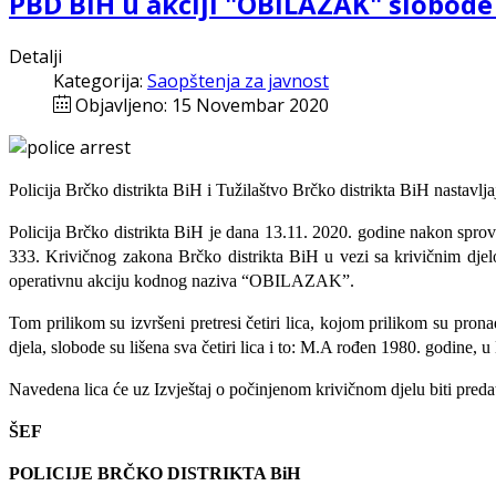
PBD BiH u akciji "OBILAZAK" slobode li
Detalji
Kategorija:
Saopštenja za javnost
Objavljeno: 15 Novembar 2020
Policija Brčko distrikta BiH i Tužilaštvo Brčko distrikta BiH nastavlj
Policija Brčko distrikta BiH je dana 13.11. 2020. godine nakon sprovo
333. Krivičnog zakona Brčko distrikta BiH u vezi sa krivičnim djel
operativnu akciju kodnog naziva “OBILAZAK”.
Tom prilikom su izvršeni pretresi
četiri lica
, kojom prilikom su prona
djela, slobode su lišena sva četiri lica i to: M.A rođen 1980. godin
Navedena lica će uz Izvještaj o počinjenom krivičnom djelu biti preda
ŠEF
POLICIJE BRČKO DISTRIKTA BiH