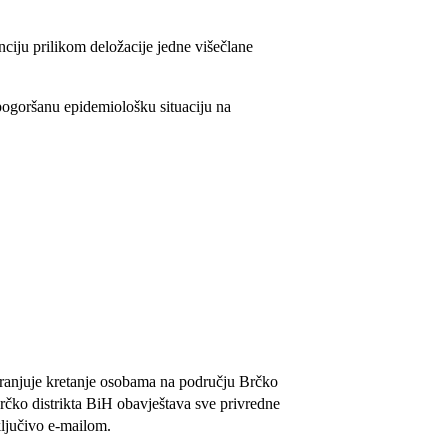
enciju prilikom deložacije jedne višečlane
u pogoršanu epidemiološku situaciju na
branjuje kretanje osobama na području Brčko
Brčko distrikta BiH obavještava
sve privredne
ključivo e-mailom.