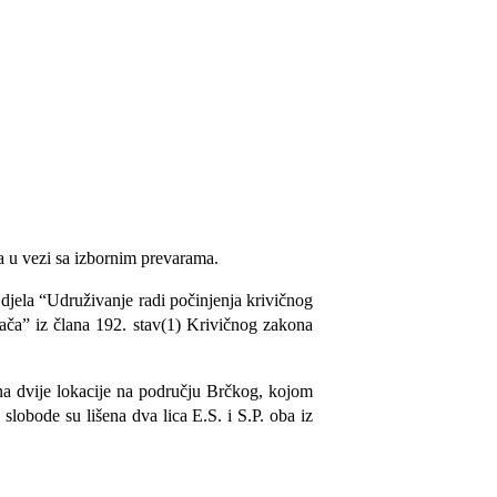
la u vezi sa izbornim prevarama.
 djela “Udruživanje radi počinjenja krivičnog
rača” iz člana 192. stav(1) Krivičnog zakona
na dvije lokacije na području Brčkog, kojom
slobode su lišena dva lica E.S. i S.P. oba iz