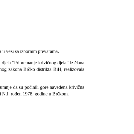
la u vezi sa izbornim prevarama.
g djela
“
Pripremanje
krivičnog djela” iz člana
čnog zakona Brčko distrikta BiH
, realizovala
sumnje da su počinili gore navedena krivična
 i N.I. rođen 1978. godine u Brčkom.