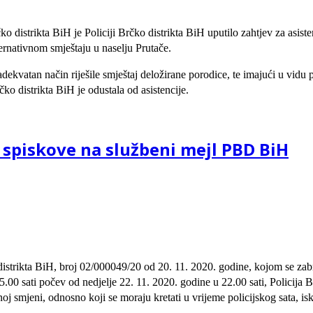
ko distrikta BiH je Policiji Brčko distrikta BiH uputilo zahtjev za asist
ernativnom smještaju u naselju Prutače.
 adekvatan način riješile smještaj deložirane porodice, te imajući u vid
ko distrikta BiH je odustala od asistencije.
i spiskove na službeni mejl PBD BiH
istrikta BiH, broj 02/000049/20 od 20. 11. 2020. godine, kojom se za
00 sati počev od nedjelje 22. 11. 2020. godine u 22.00 sati, Policija 
j smjeni, odnosno koji se moraju kretati u vrijeme policijskog sata, is