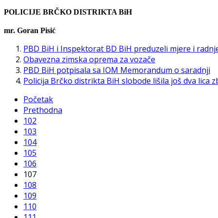
POLICIJE BRČKO DISTRIKTA BiH
mr. Goran Pisić
PBD BiH i Inspektorat BD BiH preduzeli mjere i radnj
Obavezna zimska oprema za vozače
PBD BiH potpisala sa IOM Memorandum o saradnji
Policija Brčko distrikta BiH slobode lišila još dva lic
Početak
Prethodna
102
103
104
105
106
107
108
109
110
111