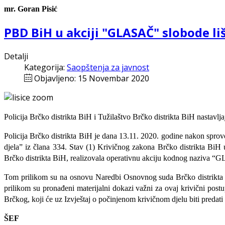
mr. Goran Pisić
PBD BiH u akciji "GLASAČ" slobode liš
Detalji
Kategorija:
Saopštenja za javnost
Objavljeno: 15 Novembar 2020
Policija Brčko distrikta BiH i Tužilaštvo Brčko distrikta BiH nastavlj
Policija Brčko distrikta BiH je dana 13.11. 2020. godine nakon sprovo
djela” iz člana 334. Stav (1) Krivičnog zakona Brčko distrikta BiH 
Brčko distrikta BiH, realizovala operativnu akciju kodnog naziva 
Tom prilikom su na osnovu Naredbi Osnovnog suda Brčko distrikta B
prilikom su pronađeni materijalni dokazi važni za ovaj krivični post
Brčkog, koji će uz Izvještaj o počinjenom krivičnom djelu biti predati
ŠEF