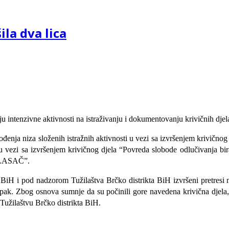
ila dva lica
aju intenzivne aktivnosti na istraživanju i dokumentovanju krivičnih dje
đenja niza složenih istražnih aktivnosti u vezi sa izvršenjem krivičnog
u vezi sa izvršenjem krivičnog djela “Povreda slobode odlučivanja bi
“GLASAČ”.
iH i pod nadzorom Tužilaštva Brčko distrikta BiH izvršeni pretresi 
upak. Zbog osnova sumnje da su počinili gore navedena krivična djela, 
 Tužilaštvu Brčko distrikta BiH.