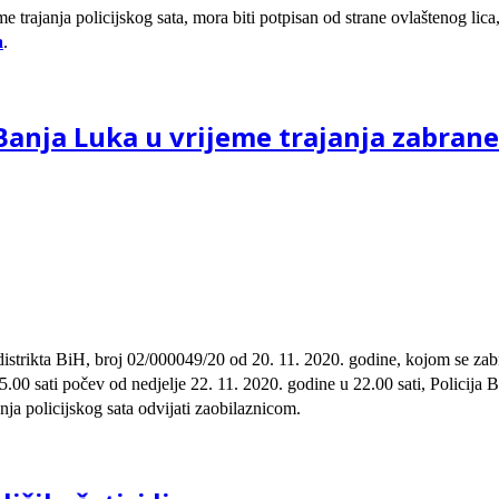
rajanja policijskog sata, mora biti potpisan od strane ovlaštenog lica
a
.
-Banja Luka u vrijeme trajanja zabrane
istrikta BiH, broj 02/000049/20 od 20. 11. 2020. godine, kojom se za
0 sati počev od nedjelje 22. 11. 2020. godine u 22.00 sati, Policija B
nja policijskog sata odvijati zaobi
laznicom.