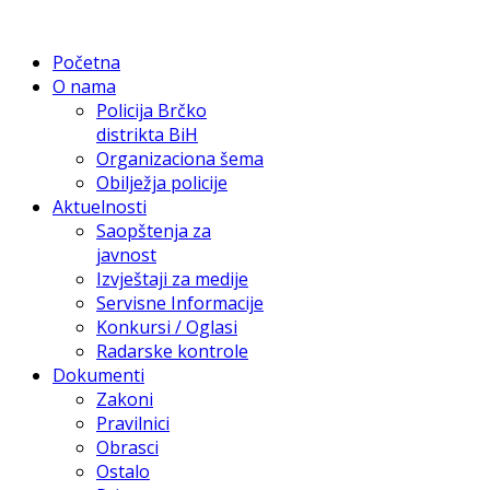
Početna
O nama
Policija Brčko
distrikta BiH
Organizaciona šema
Obilježja policije
Aktuelnosti
Saopštenja za
javnost
Izvještaji za medije
Servisne Informacije
Konkursi / Oglasi
Radarske kontrole
Dokumenti
Zakoni
Pravilnici
Obrasci
Ostalo