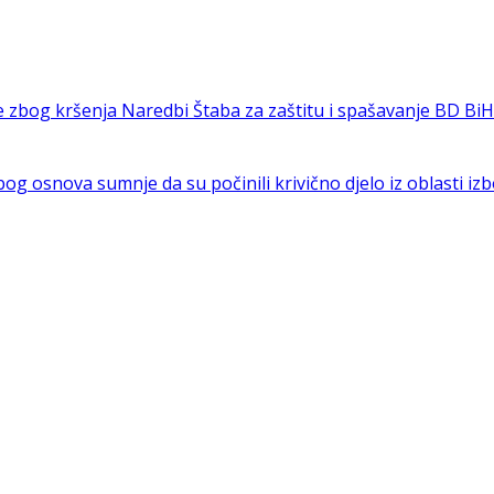
e zbog kršenja Naredbi Štaba za zaštitu i spašavanje BD BiH
a zbog osnova sumnje da su počinili krivično djelo iz oblasti i