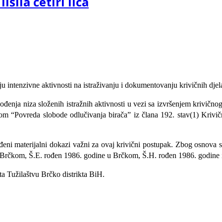
šila četiri lica
aju intenzivne aktivnosti na istraživanju i dokumentovanju krivičnih dje
đenja niza složenih istražnih aktivnosti u vezi sa izvršenjem krivično
om “Povreda slobode odlučivanja birača” iz člana 192. stav(1) Krivi
đeni materijalni dokazi važni za ovaj krivični postupak. Zbog osnova 
e, u Brčkom, Š.E. rođen 1986. godine u Brčkom, Š.H. rođen 1986. godine
ta Tužilaštvu Brčko distrikta BiH.