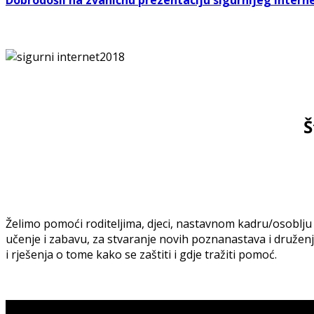
Dobrodošli na zvaničnu prezentaciju sigurnijeg intern
Š
Želimo pomoći roditeljima, djeci, nastavnom kadru/osoblju
učenje i zabavu, za stvaranje novih poznanastava i druženje s
i rješenja o tome kako se zaštiti i gdje tražiti pomoć.