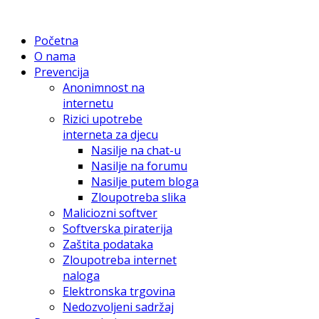
Početna
O nama
Prevencija
Anonimnost na
internetu
Rizici upotrebe
interneta za djecu
Nasilje na chat-u
Nasilje na forumu
Nasilje putem bloga
Zloupotreba slika
Maliciozni softver
Softverska piraterija
Zaštita podataka
Zloupotreba internet
naloga
Elektronska trgovina
Nedozvoljeni sadržaj