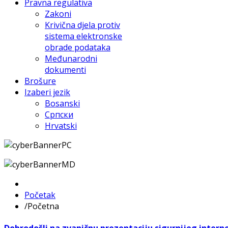
Pravna regulativa
Zakoni
Krivična djela protiv
sistema elektronske
obrade podataka
Međunarodni
dokumenti
Brošure
Izaberi jezik
Bosanski
Српски
Hrvatski
Početak
/
Početna