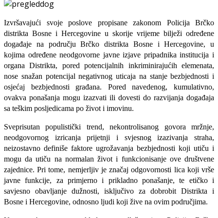
Izvršavajući svoje poslove propisane zakonom Policija Brčko
distrikta Bosne i Hercegovine u skorije vrijeme bilježi određene
događaje na području Brčko distrikta Bosne i Hercegovine, u
kojima određene neodgovorne javne izjave pripadnika institucija i
organa Distrikta, pored potencijalnih inkriminirajućih elemenata,
nose snažan potencijal negativnog uticaja na stanje bezbjednosti i
osjećaj bezbjednosti građana. Pored navedenog, kumulativno,
ovakva ponašanja mogu izazvati ili dovesti do razvijanja događaja
sa teškim posljedicama po život i imovinu.
Sveprisutan populistički trend, nekontrolisanog govora mržnje,
neodgovornog izricanja prijetnji i svjesnog izazivanja straha,
neizostavno definiše faktore ugrožavanja bezbjednosti koji utiču i
mogu da utiču na normalan život i funkcionisanje ove društvene
zajednice. Pri tome, nemjerljiv je značaj odgovornosti lica koji vrše
javne funkcije, za primjerno i prikladno ponašanje, te etičko i
savjesno obavljanje dužnosti, isključivo za dobrobit Distrikta i
Bosne i Hercegovine, odnosno ljudi koji žive na ovim područjima.