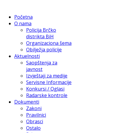
Početna
O nama
Policija Brčko
distrikta BiH
Organizaciona šema
Obilježja policije
Aktuelnosti
Saopštenja za
javnost
Izvještaji za medije
Servisne Informacije
Konkursi / Oglasi
Radarske kontrole
Dokumenti
Zakoni
Pravilnici
Obrasci
Ostalo