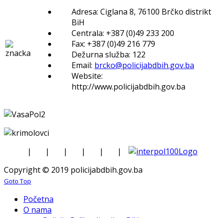
Adresa: Ciglana 8, 76100 Brčko distrikt
BiH
Centrala: +387 (0)49 233 200
Fax: +387 (0)49 216 779
Dežurna služba: 122
Email:
brcko@policijabdbih.gov.ba
Website:
http://www.policijabdbih.gov.ba
|
|
|
|
|
|
Copyright © 2019 policijabdbih.gov.ba
Goto Top
Početna
O nama