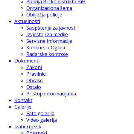
Policija Brčko distrikta BiH
Organizaciona šema
Obilježja policije
Aktuelnosti
Saopštenja za javnost
Izvještaji za medije
Servisne Informacije
Konkursi / Oglasi
Radarske kontrole
Dokumenti
Zakoni
Pravilnici
Obrasci
Ostalo
Pristup informacijama
Kontakt
Galerije
Foto galerija
Video galerija
Izaberi jezik
Bosanski