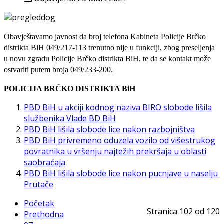
Obavještavamo javnost da broj telefona Kabineta Policije Brčko
distrikta BiH 049/217-113 trenutno nije u funkciji, zbog preseljenja
u novu zgradu Policije Brčko distrikta BiH, te da se kontakt može
ostvariti putem broja 049/233-200.
POLICIJA BRČKO DISTRIKTA BiH
PBD BiH u akciji kodnog naziva BIRO slobode lišila
službenika Vlade BD BiH
PBD BiH lišila slobode lice nakon razbojništva
PBD BiH privremeno oduzela vozilo od višestrukog
povratnika u vršenju najtežih prekršaja u oblasti
saobraćaja
PBD BiH lišila slobode lice nakon pucnjave u naselju
Prutače
Početak
Stranica 102 od 120
Prethodna