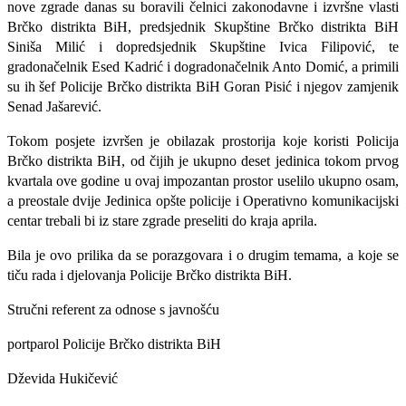
nove zgrade danas su boravili čelnici zakonodavne i izvršne vlasti
Brčko distrikta BiH, predsjednik Skupštine Brčko distrikta BiH
Siniša Milić i dopredsjednik Skupštine Ivica Filipović, te
gradonačelnik Esed Kadrić i dogradonačelnik Anto Domić, a primili
su ih šef Policije Brčko distrikta BiH Goran Pisić i njegov zamjenik
Senad Jašarević.
Tokom posjete izvršen je obilazak prostorija koje koristi Policija
Brčko distrikta BiH, od čijih je ukupno deset jedinica tokom prvog
kvartala ove godine u ovaj impozantan prostor uselilo ukupno osam,
a preostale dvije Jedinica opšte policije i Operativno komunikacijski
centar trebali bi iz stare zgrade preseliti do kraja aprila.
Bila je ovo prilika da se porazgovara i o drugim temama, a koje se
tiču rada i djelovanja Policije Brčko distrikta BiH.
Stručni referent za odnose s javnošću
portparol Policije Brčko distrikta BiH
Dževida Hukičević