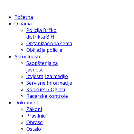
Početna
O nama
Policija Brčko
distrikta BiH
Organizaciona šema
Obilježja policije
Aktuelnosti
Saopštenja za
javnost
Izvještaji za medije
Servisne Informacije
Konkursi / Oglasi
Radarske kontrole
Dokumenti
Zakoni
Pravilnici
Obrasci
Ostalo