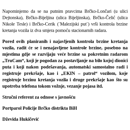
Napominjemo da se na putnim pravcima Brčko-Lončari (u ulici
Dejtonska), Brčko-Bijeljina (ulica Bijeljinska), Brčko-Čelić (ulica
Nikole Tesle) i Brčko-Cerik (¨Malezijski put¨) vrši kontrola brzine
kretanja vozila iz dva smjera pomoću stacionarnih radara.
Pored ovih planiranih i najavljenih kontrola brzine kretanja
vozila, radit će se i nenajavljene kontrole brzine, posebno na
mjestima gdje se razvijaju veće brzine sa pokretnim radarom
„TruCam“, koji je pogodan za postavljanje na bilo kojoj dionici
puta i koji nakon podešavanja, automatski samostalno radi i
registruje prekršaje, kao i „EKIN – patrol“ vozilom, koje
registruje brzinu kretanja vozila i druge prekršaje kao što su
upotreba telefona tokom vožnje, vezanje pojasa itd.
Stručni referent za odnose s javnošću
Portparol Policije Brčko distrikta BiH
Dževida Hukičević