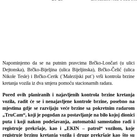
Napominjemo da se na putnim pravcima Brčko-Lončari (u ulici
Dejtonska), Brčko-Bijeljina (ulica Bijeljinska), Brčko-Čelić (ulica
Nikole Tesle) i Brčko-Cerik (¨Malezijski put¨) vrši kontrola brzine
kretanja vozila iz dva smjera pomoću stacionarnih radara.
Pored ovih planiranih i najavljenih kontrola brzine kretanja
vozila, radit će se i nenajavljene kontrole brzine, posebno na
mjestima gdje se razvijaju veće brzine sa pokretnim radarom
„TruCam“, koji je pogodan za postavljanje na bilo kojoj dionici
puta i koji nakon podešavanja, automatski samostalno radi i
registruje prekršaje, kao i „EKIN – patrol“ vozilom, koje
registruje brzinu kretanja vozila i druge prekršaje kao što su