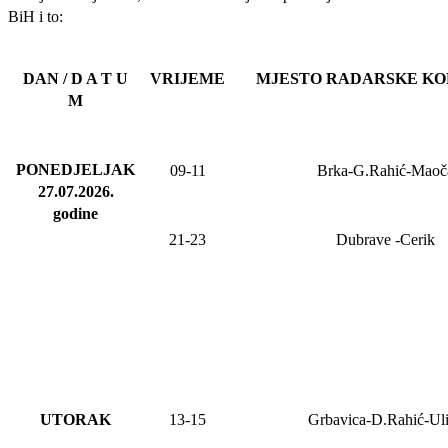
BiH i to:
DAN / D A T U
VRIJEME
MJESTO RADARSKE K
M
PONEDJELJAK
09-11
Brka-G.Rahić-Maoč
27.07.2026
.
godine
21-23
Dubrave
-Cerik
UTORAK
13-15
Grbavica-D.Rahić-Ul