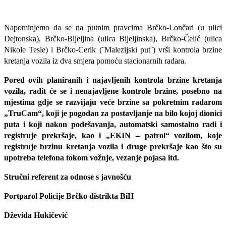
Napominjemo da se na putnim pravcima Brčko-Lončari (u ulici
Dejtonska), Brčko-Bijeljina (ulica Bijeljinska), Brčko-Čelić (ulica
Nikole Tesle) i Brčko-Cerik (¨Malezijski put¨) vrši kontrola brzine
kretanja vozila iz dva smjera pomoću stacionarnih radara.
Pored ovih planiranih i najavljenih kontrola brzine kretanja
vozila, radit će se i nenajavljene kontrole brzine, posebno na
mjestima gdje se razvijaju veće brzine sa pokretnim radarom
„TruCam“, koji je pogodan za postavljanje na bilo kojoj dionici
puta i koji nakon podešavanja, automatski samostalno radi i
registruje prekršaje, kao i „EKIN – patrol“ vozilom, koje
registruje brzinu kretanja vozila i druge prekršaje kao što su
upotreba telefona tokom vožnje, vezanje pojasa itd.
Stručni referent za odnose s javnošću
Portparol Policije Brčko distrikta BiH
Dževida Hukičević