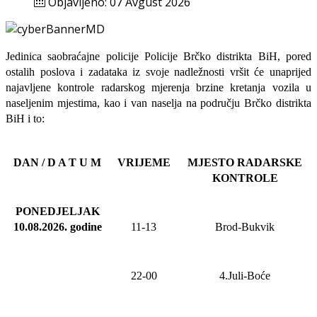
Objavljeno: 07 Avgust 2026
Jedinica saobraćajne policije Policije Brčko distrikta BiH, pored
ostalih poslova i zadataka iz svoje nadležnosti
vršit će
unaprijed
najavljene
kontrole radarskog mjerenja brzine kretanja vozila u
naseljenim mjestima, kao i van naselja na području Brčko distrikta
BiH i to:
DAN / D A T U M
VRIJEME
MJESTO RADARSKE
KONTROLE
PONEDJELJAK
10.08.2026
.
godine
11-13
Brod-Bukvik
22-00
4.Juli-Boće