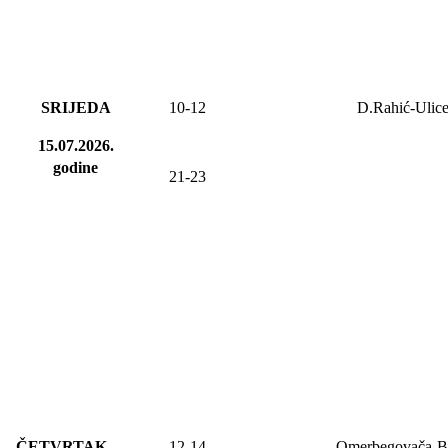
SRIJEDA
10-12
D.Rahić-Ulic
15.07.2026.
godine
21-23
ČETVRTAK
12-14
Omerbegovača-B