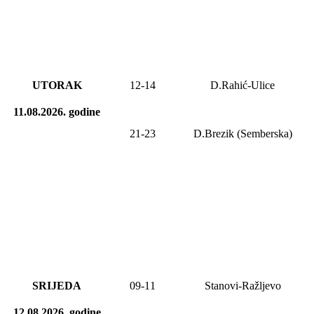
UTORAK
12-14
D.Rahić-Ulice
11.08.2026.
godine
21-2
3
D.Brezik (Semberska)
SRIJEDA
0
9
-1
1
Stanovi-Ražljevo
12.08.2026.
godine