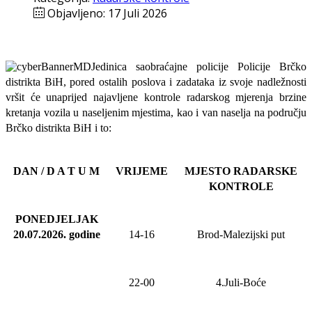
Objavljeno: 17 Juli 2026
Jedinica saobraćajne policije Policije Brčko
distrikta BiH, pored ostalih poslova i zadataka iz svoje nadležnosti
vršit će
unaprijed najavljene
kontrole radarskog mjerenja brzine
kretanja vozila u naseljenim mjestima, kao i van naselja na području
Brčko distrikta BiH i to:
DAN / D A T U M
VRIJEME
MJESTO RADARSKE
KONTROLE
PONEDJELJAK
20.07.2026
.
godine
14-16
Brod-Malezijski put
22-00
4.Juli-Boće