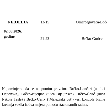
NEDJELJA
13
-
15
Omerbegovača-Boć
02.08.2026.
godine
21-23
Brčko-Gorice
Napominjemo da se na putnim pravcima Brčko-Lončari (u ulici
Dejtonska), Brčko-Bijeljina (ulica Bijeljinska), Brčko-Čelić (ulica
Nikole Tesle) i Brčko-Cerik (¨Malezijski put¨) vrši kontrola brzine
kretanja vozila iz dva smjera pomoću stacionarnih radara.