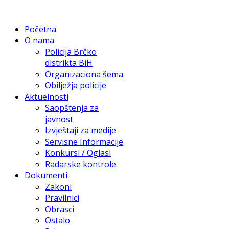
Početna
O nama
Policija Brčko
distrikta BiH
Organizaciona šema
Obilježja policije
Aktuelnosti
Saopštenja za
javnost
Izvještaji za medije
Servisne Informacije
Konkursi / Oglasi
Radarske kontrole
Dokumenti
Zakoni
Pravilnici
Obrasci
Ostalo