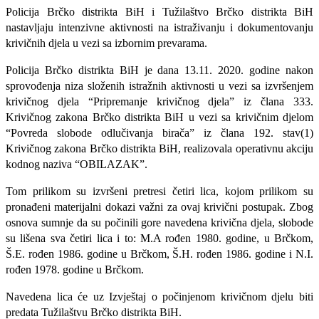
Policija Brčko distrikta BiH i Tužilaštvo Brčko distrikta BiH
nastavljaju intenzivne aktivnosti na istraživanju i dokumentovanju
krivičnih djela u vezi sa izbornim prevarama.
Policija Brčko distrikta BiH je dana 13.11. 2020. godine nakon
sprovođenja niza složenih istražnih aktivnosti u vezi sa izvršenjem
krivičnog djela
“
Pripremanje
krivičnog djela” iz člana 333.
Krivičnog zakona Brčko distrikta BiH u vezi sa krivičnim djelom
“Povreda slobode odlučivanja birača” iz člana 192. stav(1)
Krivičnog zakona Brčko distrikta BiH
, realizovala operativnu akciju
kodnog naziva “OBILAZAK”.
Tom prilikom su izvršeni pretresi
četiri lica
, kojom prilikom su
pronađeni materijalni dokazi važni za ovaj krivični postupak. Zbog
osnova sumnje da su počinili gore navedena krivična djela, slobode
su lišena sva četiri lica i to: M.A rođen 1980. godine, u Brčkom,
Š.E. rođen 1986. godine u Brčkom, Š.H. rođen 1986. godine i N.I.
rođen 1978. godine u Brčkom.
Navedena lica će uz Izvještaj o počinjenom krivičnom djelu biti
predata Tužilaštvu Brčko distrikta BiH.