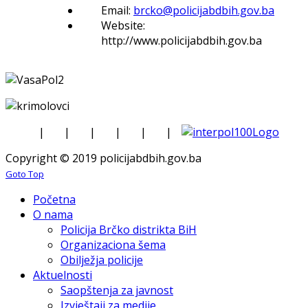
Email:
brcko@policijabdbih.gov.ba
Website:
http://www.policijabdbih.gov.ba
|
|
|
|
|
|
Copyright © 2019 policijabdbih.gov.ba
Goto Top
Početna
O nama
Policija Brčko distrikta BiH
Organizaciona šema
Obilježja policije
Aktuelnosti
Saopštenja za javnost
Izvještaji za medije