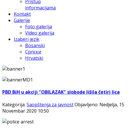
Pristup
informacijama
Kontakt
Galerije
Foto galerija
Video galerija
Izaberi jezik
Bosanski
Српски
Hrvatski
PBD BiH u akciji "OBILAZAK" slobode lišila četiri lica
Kategorija:
Saopštenja za javnost
Objavljeno: Nedjelja, 15
Novembar 2020 10:50