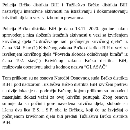
Policija Brčko distrikta BiH i Tužilaštvo Brčko distrikta BiH
nastavljaju intenzivne aktivnosti na istraživanju i dokumentovanju
krivičnih djela u vezi sa izbornim prevarama.
Policija Brčko distrikta BiH je dana 13.11. 2020. godine nakon
sprovođenja niza složenih istražnih aktivnosti u vezi sa izvršenjem
krivičnog djela “Udruživanje radi počinjenja krivičnog djela” iz
člana 334. Stav (1) Krivičnog zakona Brčko distrikta BiH u vezi sa
izvršenjem krivičnog djela “Povreda slobode odlučivanja birača” iz
člana 192. stav(1) Krivičnog zakona Brčko distrikta BiH,
realizovala operativnu akciju kodnog naziva “GLASAČ”.
Tom prilikom su na osnovu Naredbi Osnovnog suda Brčko distrikta
BiH i pod nadzorom Tužilaštva Brčko distrikta BiH izvršeni pretresi
na dvije lokacije na području Brčkog, kojom prilikom su pronađeni
materijalni dokazi važni za ovaj krivični postupak. Zbog osnova
sumnje da su počinili gore navedena krivična djela, slobode su
lišena dva lica E.S. i S.P. oba iz Brčkog, koji će uz Izvještaj o
počinjenom krivičnom djelu biti predati Tužilaštvu Brčko distrikta
BiH.