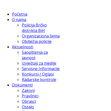
Početna
O nama
Policija Brčko
distrikta BiH
Organizaciona šema
Obilježja policije
Aktuelnosti
Saopštenja za
javnost
Izvještaji za medije
Servisne Informacije
Konkursi / Oglasi
Radarske kontrole
Dokumenti
Zakoni
Pravilnici
Obrasci
Ostalo