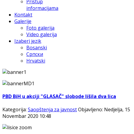
Pristup
informacijama
Kontakt
Galerije
Foto galerija
Video galerija
Izaberi jezik
Bosanski
Српски
Hrvatski
PBD BiH u akciji "GLASAČ" slobode lišila dva lica
Kategorija:
Saopštenja za javnost
Objavljeno: Nedjelja, 15
Novembar 2020 10:48