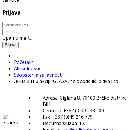
članova
Prijava
Upamti me
Prijava
Početak
/
Aktuelnosti
/
Saopštenja za javnost
/
PBD BiH u akciji "GLASAČ" slobode lišila dva lica
Adresa: Ciglana 8, 76100 Brčko distrikt
BiH
Centrala: +387 (0)49 233 200
Fax: +387 (0)49 216 779
Dežurna služba: 122
Email:
brcko@policijabdbih.gov.ba