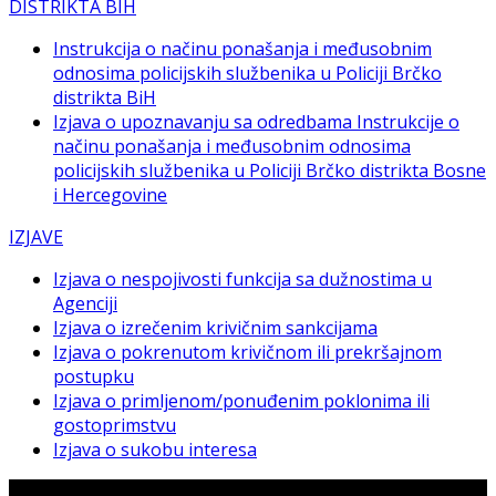
DISTRIKTA BIH
Instrukcija o načinu ponašanja i međusobnim
odnosima policijskih službenika u Policiji Brčko
distrikta BiH
Izjava o upoznavanju sa odredbama Instrukcije o
načinu ponašanja i međusobnim odnosima
policijskih službenika u Policiji Brčko distrikta Bosne
i Hercegovine
IZJAVE
Izjava o nespojivosti funkcija sa dužnostima u
Agenciji
Izjava o izrečenim krivičnim sankcijama
Izjava o pokrenutom krivičnom ili prekršajnom
postupku
Izjava o primljenom/ponuđenim poklonima ili
gostoprimstvu
Izjava o sukobu interesa