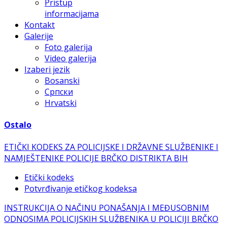
Pristup
informacijama
Kontakt
Galerije
Foto galerija
Video galerija
Izaberi jezik
Bosanski
Српски
Hrvatski
Ostalo
ETIČKI KODEKS ZA POLICIJSKE I DRŽAVNE SLUŽBENIKE I
NAMJEŠTENIKE POLICIJE BRČKO DISTRIKTA BIH
Etički kodeks
Potvrđivanje etičkog kodeksa
INSTRUKCIJA O NAČINU PONAŠANJA I MEĐUSOBNIM
ODNOSIMA POLICIJSKIH SLUŽBENIKA U POLICIJI BRČKO