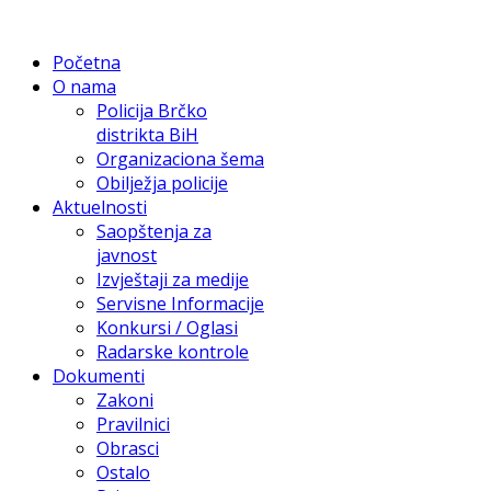
Početna
O nama
Policija Brčko
distrikta BiH
Organizaciona šema
Obilježja policije
Aktuelnosti
Saopštenja za
javnost
Izvještaji za medije
Servisne Informacije
Konkursi / Oglasi
Radarske kontrole
Dokumenti
Zakoni
Pravilnici
Obrasci
Ostalo