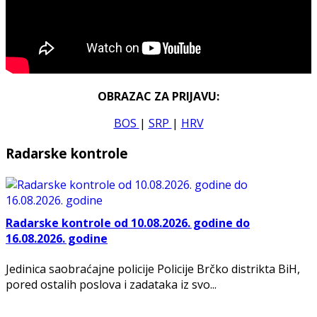
OBRAZAC ZA PRIJAVU:
BOS
|
SRP
|
HRV
Radarske kontrole
Radarske kontrole od 10.08.2026. godine do
16.08.2026. godine
Jedinica saobraćajne policije Policije Brčko distrikta BiH,
pored ostalih poslova i zadataka iz svo...