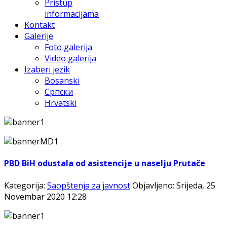
Pristup
informacijama
Kontakt
Galerije
Foto galerija
Video galerija
Izaberi jezik
Bosanski
Српски
Hrvatski
PBD BiH odustala od asistencije u naselju Prutače
Kategorija:
Saopštenja za javnost
Objavljeno: Srijeda, 25
Novembar 2020 12:28