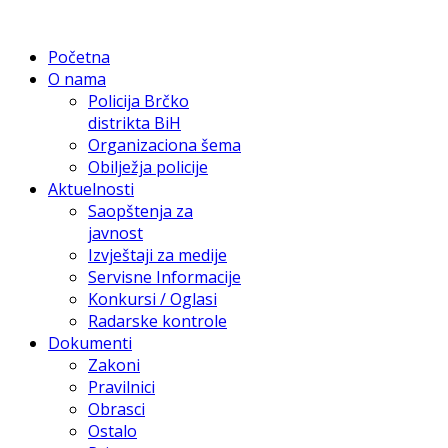
Početna
O nama
Policija Brčko
distrikta BiH
Organizaciona šema
Obilježja policije
Aktuelnosti
Saopštenja za
javnost
Izvještaji za medije
Servisne Informacije
Konkursi / Oglasi
Radarske kontrole
Dokumenti
Zakoni
Pravilnici
Obrasci
Ostalo