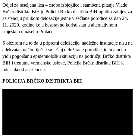
Odjel za raseljena lica – osobe izbjeglice i stambena pitanja Vlade
Brčko distrikta BiH je Policiji Brčko distrikta BiH uputilo zahtjev za
asistenciju prilikom deložacije jedne višečlane porodice za dan 24.
11. 2020. godine koja bespravno koristi stan u alternativnom
smještaju u naselju Prutače.
S obzirom na to da u pripremi deložacije, nadležne institucije nisu na
adekvatan način riješile smještaj deložirane porodice, te imajući u
vidu pogoršanu epidemiološku situaciju na području Brčko distrikta
BiH i trenutne vremenske uslove, Policija Brčko distrikta BiH je
odustala od asistencije.
POLICIJA BRČKO DISTRIKTA BiH