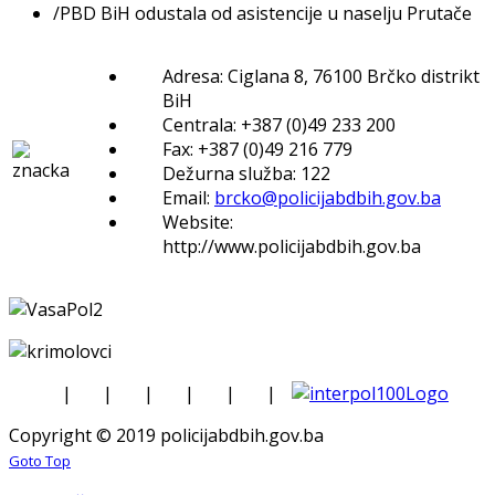
/
PBD BiH odustala od asistencije u naselju Prutače
Adresa: Ciglana 8, 76100 Brčko distrikt
BiH
Centrala: +387 (0)49 233 200
Fax: +387 (0)49 216 779
Dežurna služba: 122
Email:
brcko@policijabdbih.gov.ba
Website:
http://www.policijabdbih.gov.ba
|
|
|
|
|
|
Copyright © 2019 policijabdbih.gov.ba
Goto Top