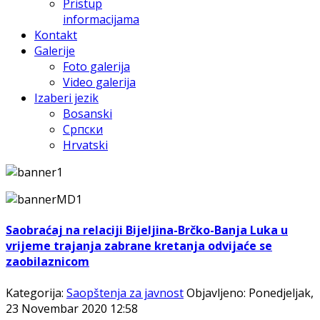
Pristup
informacijama
Kontakt
Galerije
Foto galerija
Video galerija
Izaberi jezik
Bosanski
Српски
Hrvatski
Saobraćaj na relaciji Bijeljina-Brčko-Banja Luka u
vrijeme trajanja zabrane kretanja odvijaće se
zaobilaznicom
Kategorija:
Saopštenja za javnost
Objavljeno: Ponedjeljak,
23 Novembar 2020 12:58