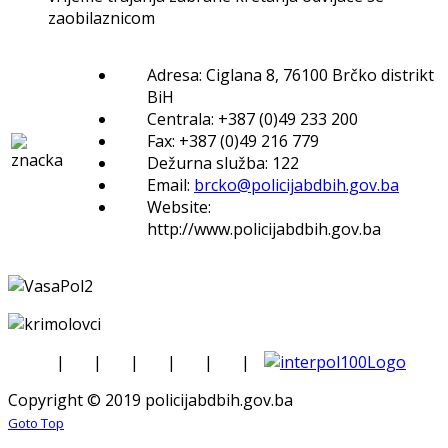
zaobilaznicom
Adresa: Ciglana 8, 76100 Brčko distrikt
BiH
Centrala: +387 (0)49 233 200
Fax: +387 (0)49 216 779
Dežurna služba: 122
Email:
brcko@policijabdbih.gov.ba
Website:
http://www.policijabdbih.gov.ba
|
|
|
|
|
|
Copyright © 2019 policijabdbih.gov.ba
Goto Top