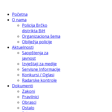
Početna
O nama
Policija Brčko
distrikta BiH
Organizaciona šema
Obilježja policije
Aktuelnosti
Saopštenja za
javnost
Izvještaji za medije
Servisne Informacije
Konkursi / Oglasi
Radarske kontrole
Dokumenti
Zakoni
Pravilnici
Obrasci
Ostalo