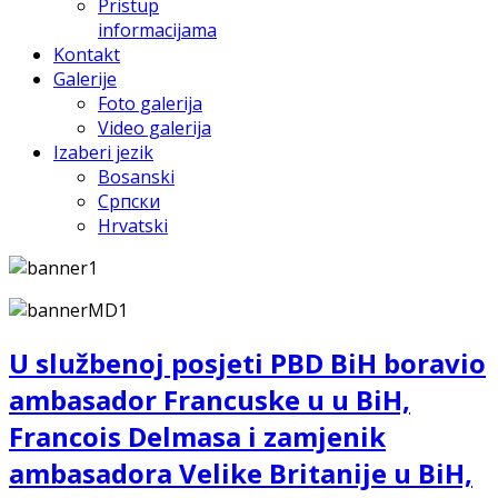
Pristup
informacijama
Kontakt
Galerije
Foto galerija
Video galerija
Izaberi jezik
Bosanski
Српски
Hrvatski
U službenoj posjeti PBD BiH boravio
ambasador Francuske u u BiH,
Francois Delmasa i zamjenik
ambasadora Velike Britanije u BiH,