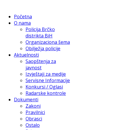
Početna
O nama
Policija Brčko
distrikta BiH
Organizaciona šema
Obilježja policije
Aktuelnosti
Saopštenja za
javnost
Izvještaji za medije
Servisne Informacije
Konkursi / Oglasi
Radarske kontrole
Dokumenti
Zakoni
Pravilnici
Obrasci
Ostalo