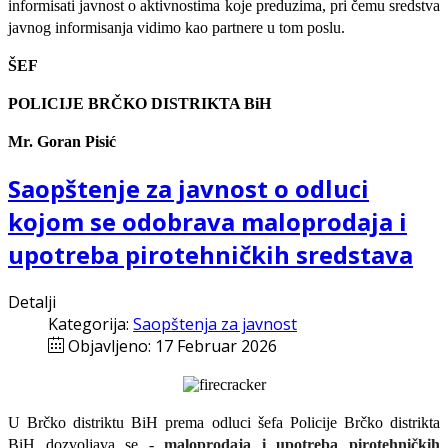
informisati javnost o aktivnostima koje preduzima, pri čemu sredstva
javnog informisanja vidimo kao partnere u tom poslu.
ŠEF
POLICIJE BRČKO DISTRIKTA BiH
Mr. Goran Pisić
Saopštenje za javnost o odluci
kojom se odobrava maloprodaja i
upotreba pirotehničkih sredstava
Detalji
Kategorija:
Saopštenja za javnost
Objavljeno: 17 Februar 2026
U Brčko distriktu BiH prema
odlu
ci
šefa Policije Brčko distrikta
BiH dozvoljava
se -
maloprodaja i upotreba pirotehničkih