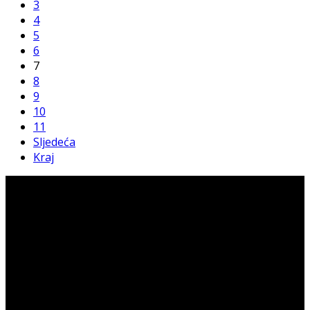
3
4
5
6
7
8
9
10
11
Sljedeća
Kraj