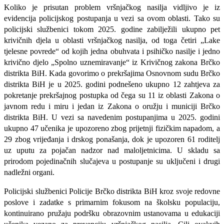
Koliko je prisutan problem vršnjačkog nasilja vidljivo je iz
evidencija policijskog postupanja u vezi sa ovom oblasti. Tako su
policijski službenici tokom 2025. godine zabilježili ukupno pet
krivičnih djela u oblasti vršnjačkog nasilja, od toga četiri „Lake
tjelesne povrede“ od kojih jedna obuhvata i psihičko nasilje i jedno
krivično djelo „Spolno uznemiravanje“ iz Krivičnog zakona Brčko
distrikta BiH. Kada govorimo o prekršajima Osnovnom sudu Brčko
distrikta BiH je u 2025. godini podnešeno ukupno 12 zahtjeva za
pokretanje prekršajnog postupka od čega su 11 iz oblasti Zakona o
javnom redu i miru i jedan iz Zakona o oružju i municiji Brčko
distrikta BiH. U vezi sa navedenim postupanjima u 2025. godini
ukupno 47 učenika je upozoreno zbog prijetnji fizičkim napadom, a
29 zbog vrijeđanja i drskog ponašanja, dok je upozoren 61 roditelj
uz uputu za pojačan nadzor nad maloljetnicima. U skladu sa
prirodom pojedinačnih slučajeva u postupanje su uključeni i drugi
nadležni organi.
Policijski službenici Policije Brčko distrikta BiH kroz svoje redovne
poslove i zadatke s primarnim fokusom na školsku populaciju,
kontinuirano pružaju podršku obrazovnim ustanovama u edukaciji