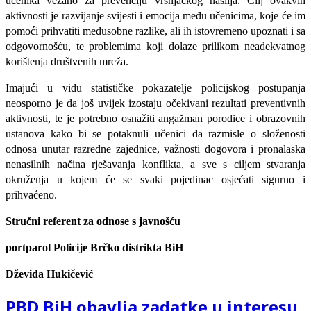
učenika vezano za prevenciju vršnjačkog nasilja. Cilj ovakvih
aktivnosti je razvijanje svijesti i emocija među učenicima, koje će im
pomoći prihvatiti međusobne razlike, ali ih istovremeno upoznati i sa
odgovornošću, te problemima koji dolaze prilikom neadekvatnog
korištenja društvenih mreža.
Imajući u vidu statističke pokazatelje policijskog postupanja
neosporno je da još uvijek izostaju očekivani rezultati preventivnih
aktivnosti, te je potrebno osnažiti angažman porodice i obrazovnih
ustanova kako bi se potaknuli učenici da razmisle o složenosti
odnosa unutar razredne zajednice, važnosti dogovora i pronalaska
nenasilnih načina rješavanja konflikta, a sve s ciljem stvaranja
okruženja u kojem će se svaki pojedinac osjećati sigurno i
prihvaćeno.
Stručni referent za odnose s javnošću
portparol Policije Brčko distrikta BiH
Dževida Hukičević
PBD BiH obavlja zadatke u interesu