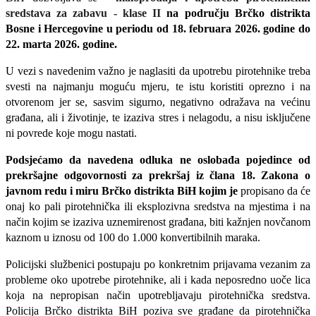
sredstava za zabavu - klase II
na području Brčko distrikta
Bosne i Hercegovine u periodu od 18. februara 2026. godine do
22. marta 2026. godine.
U vezi s navedenim važno je naglasiti da upotrebu pirotehnike treba
svesti na najmanju moguću mjeru, te istu koristiti oprezno i na
otvorenom jer se, sasvim sigurno, negativno odražava na većinu
građana, ali i životinje, te izaziva stres i nelagodu, a nisu isključene
ni povrede koje mogu nastati.
Podsjećamo da navedena odluka ne oslobađa pojedince od
prekršajne odgovornosti za prekršaj iz člana 18. Zakona o
javnom redu i miru Brčko distrikta BiH kojim je
propisano da će
onaj ko pali pirotehnička ili eksplozivna sredstva na mjestima i na
način kojim se izaziva uznemirenost građana, biti kažnjen novčanom
kaznom u iznosu od 100 do 1.000 konvertibilnih maraka.
Policijski službenici postupaju po konkretnim prijavama vezanim za
probleme oko upotrebe pirotehnike, ali i kada neposredno uoče lica
koja na nepropisan način upotrebljavaju pirotehnička sredstva.
Policija Brčko distrikta BiH poziva sve građane da pirotehnička