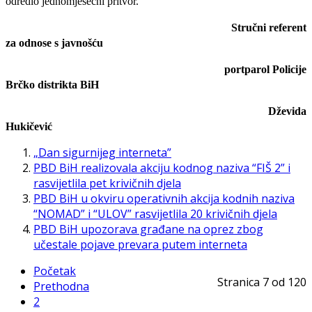
odredio jednomjesečni pritvor.
Stručni referent
za odnose s javnošću
portparol Policije
Brčko distrikta BiH
Dževida
Hukičević
„Dan sigurnijeg interneta”
PBD BiH realizovala akciju kodnog naziva “FIŠ 2” i
rasvijetlila pet krivičnih djela
PBD BiH u okviru operativnih akcija kodnih naziva
“NOMAD” i “ULOV” rasvijetlila 20 krivičnih djela
PBD BiH upozorava građane na oprez zbog
učestale pojave prevara putem interneta
Početak
Stranica 7 od 120
Prethodna
2