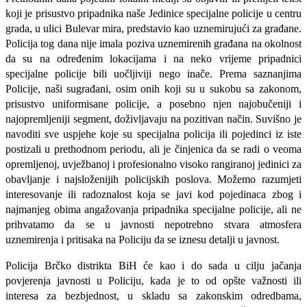
koji je prisustvo pripadnika naše Jedinice specijalne policije u centru
grada, u ulici Bulevar mira, predstavio kao uznemirujući za građane.
Policija tog dana nije imala poziva uznemirenih građana na okolnost
da su na određenim lokacijama i na neko vrijeme pripadnici
specijalne policije bili uočljiviji nego inače. Prema saznanjima
Policije, naši sugrađani, osim onih koji su u sukobu sa zakonom,
prisustvo uniformisane policije, a posebno njen najobučeniji i
najopremljeniji segment, doživljavaju na pozitivan način. Suvišno je
navoditi sve uspjehe koje su specijalna policija ili pojedinci iz iste
postizali u prethodnom periodu, ali je činjenica da se radi o veoma
opremljenoj, uvježbanoj i profesionalno visoko rangiranoj jedinici za
obavljanje i najsloženijih policijskih poslova. Možemo razumjeti
interesovanje ili radoznalost koja se javi kod pojedinaca zbog i
najmanjeg obima angažovanja pripadnika specijalne policije, ali ne
prihvatamo da se u javnosti nepotrebno stvara atmosfera
uznemirenja i pritisaka na Policiju da se iznesu detalji u javnost.
Policija Brčko distrikta BiH će kao i do sada u cilju jačanja
povjerenja javnosti u Policiju, kada je to od opšte važnosti ili
interesa za bezbjednost, u skladu sa zakonskim odredbama,