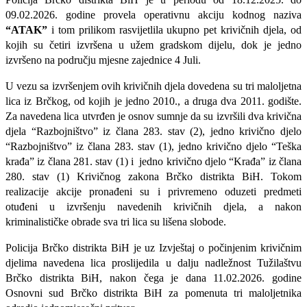
09.02.2026. godine provela operativnu akciju kodnog naziva
“ATAK”
i tom
prilikom rasvijetlila ukupno pet krivičnih djela, od
kojih su četiri izvršena u užem gradskom dijelu, dok je jedno
izvršeno na području mjesne zajednice 4 Juli.
U vezu sa izvršenjem ovih krivičnih djela dovedena su tri maloljetna
lica iz Brčkog, od kojih je jedno 2010., a druga dva 2011. godište.
Za navedena lica utvrđen je osnov sumnje da su izvršili dva krivična
djela “Razbojništvo” iz člana 283. stav (2), jedno krivično djelo
“Razbojništvo” iz člana 283. stav (1), jedno krivično djelo “Teška
krađa” iz člana 281. stav (1) i jedno krivično djelo “Krađa” iz člana
280. stav (1) Krivičnog zakona Brčko distrikta BiH. Tokom
realizacije akcije pronađeni su i privremeno oduzeti predmeti
otuđeni u izvršenju navedenih krivičnih djela, a nakon
kriminalističke obrade sva tri lica su lišena slobode.
Policija Brčko distrikta BiH je uz Izvještaj o počinjenim krivičnim
djelima navedena lica proslijedila u dalju nadležnost Tužilaštvu
Brčko distrikta BiH, nakon čega je dana 11.02.2026. godine
Osnovni sud Brčko distrikta BiH za pomenuta tri maloljetnika