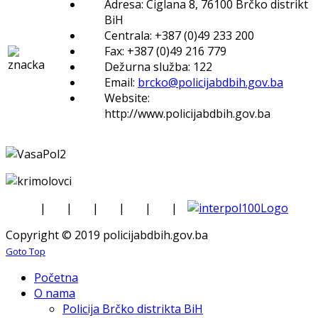
Adresa: Ciglana 8, 76100 Brčko distrikt
BiH
Centrala: +387 (0)49 233 200
Fax: +387 (0)49 216 779
Dežurna služba: 122
Email:
brcko@policijabdbih.gov.ba
Website:
http://www.policijabdbih.gov.ba
|
|
|
|
|
|
Copyright © 2019 policijabdbih.gov.ba
Goto Top
Početna
O nama
Policija Brčko distrikta BiH