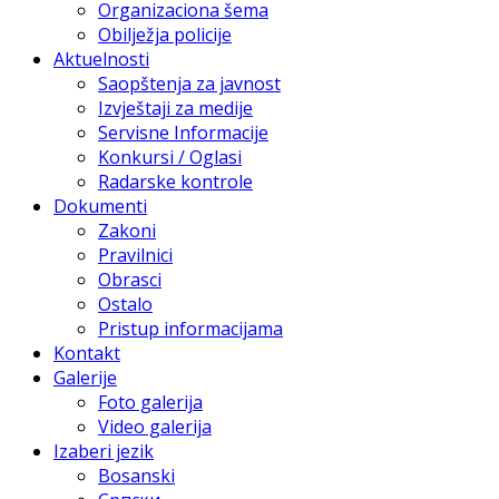
Organizaciona šema
Obilježja policije
Aktuelnosti
Saopštenja za javnost
Izvještaji za medije
Servisne Informacije
Konkursi / Oglasi
Radarske kontrole
Dokumenti
Zakoni
Pravilnici
Obrasci
Ostalo
Pristup informacijama
Kontakt
Galerije
Foto galerija
Video galerija
Izaberi jezik
Bosanski