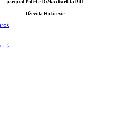
portprol Policije Brčko distrikta BiH
Dževida Hukičević
aroš
aroš