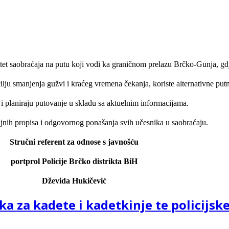
itet saobraćaja na putu koji vodi ka graničnom prelazu Brčko-Gunja, g
cilju smanjenja gužvi i kraćeg vremena čekanja, koriste alternativne put
i planiraju putovanje u skladu sa aktuelnim informacijama.
jnih propisa i odgovornog ponašanja svih učesnika u saobraćaju.
Stručni referent za odnose s javnošću
portprol Policije Brčko distrikta BiH
Dževida Hukičević
 za kadete i kadetkinje te policijske