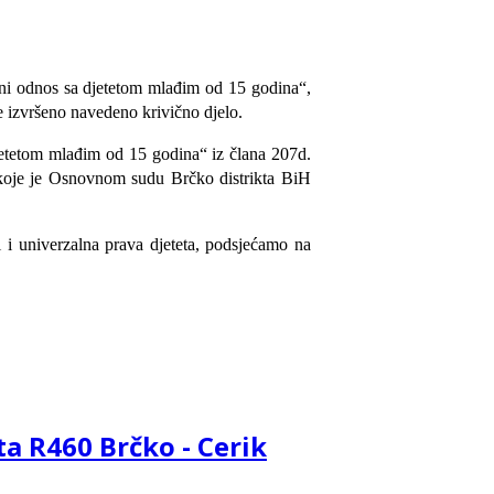
olni odnos sa djetetom mlađim od 15 godina“,
e izvršeno navedeno krivično djelo.
 djetetom mlađim od 15 godina“ iz člana 207d.
H koje je Osnovnom sudu Brčko distrikta BiH
i i univerzalna prava djeteta, podsjećamo na
a R460 Brčko - Cerik