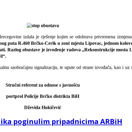
Hercegovine izdala je rješenje kojim se odobrava privremena izmjen
lnog puta R.460 Brčko-Cerik u zoni mjesta Lipovac, jednom kolo
ati.
R
azlog obustave je izvođenje radova
„Rekonstrukcije mosta 
H“.
u saobraćajnu signalizaciju, te upute od strane izvođača, kao i uz sag
Stručni referent za odnose s javnošću
portprol Policije Brčko distrikta BiH
Dževida Hukičević
enika poginulim pripadnicima ARBiH