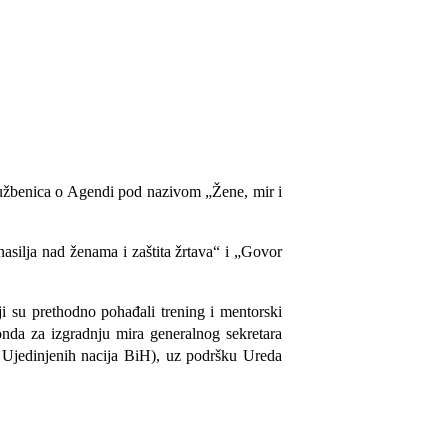
službenica o Agendi pod nazivom „Žene, mir i
nasilja nad ženama i zaštita žrtava“ i „Govor
ji su prethodno pohađali trening i mentorski
nda za izgradnju mira generalnog sekretara
Ujedinjenih nacija BiH), uz podršku Ureda