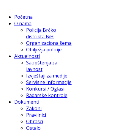
Početna
O nama
Policija Brčko
distrikta BiH
Organizaciona šema
Obilježja policije
Aktuelnosti
Saopštenja za
javnost
Izvještaji za medije
Servisne Informacije
Konkursi / Oglasi
Radarske kontrole
Dokumenti
Zakoni
Pravilnici
Obrasci
Ostalo