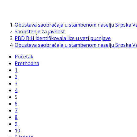
Obustava saobraćaja u stambenom naselju Srpska V
Saopštenje za javnost
PBD BiH identifikovala lice u vezi pucnjave
Obustava saobraćaja u stambenom naselju Srpska V
Početak
Prethodna
1
2
3
4
5
6
7
8
9
10