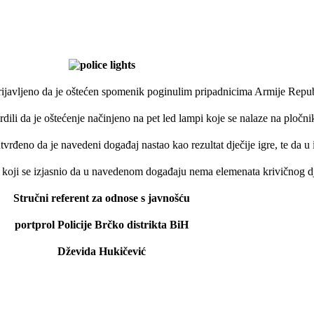
 prijavljeno da je oštećen spomenik poginulim pripadnicima Armije Repub
vrdili da je oštećenje načinjeno na pet led lampi koje se nalaze na ploč
utvrđeno da je navedeni događaj nastao kao rezultat dječije igre, te da 
H koji se izjasnio da u navedenom događaju nema elemenata krivičnog dj
Stručni referent za odnose s javnošću
portprol Policije Brčko distrikta BiH
Dževida Hukičević