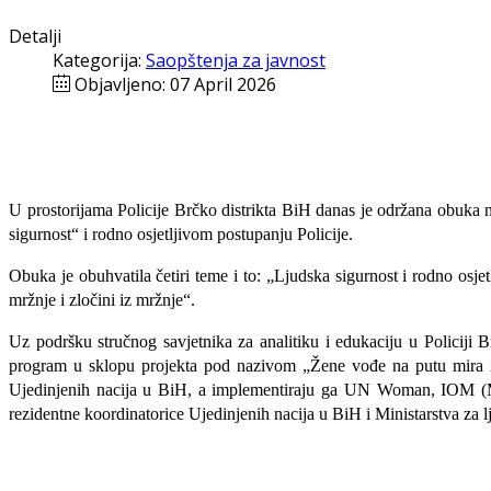
Detalji
Kategorija:
Saopštenja za javnost
Objavljeno: 07 April 2026
U prostorijama Policije Brčko distrikta BiH danas je održana obuka n
sigurnost“ i rodno osjetljivom postupanju Policije.
Obuka je obuhvatila četiri teme i to: „Ljudska sigurnost i rodno osje
mržnje i zločini iz mržnje“.
Uz podršku stručnog savjetnika za analitiku i edukaciju u Policiji B
program u sklopu projekta pod nazivom „Žene vođe na putu mira i s
Ujedinjenih nacija u BiH, a implementiraju ga UN Woman, IOM (Me
rezidentne koordinatorice Ujedinjenih nacija u BiH i Ministarstva za l