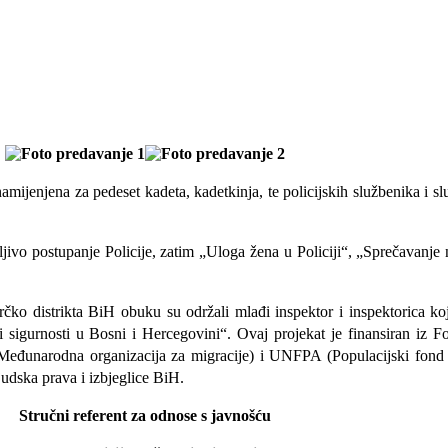
amijenjena za pedeset kadeta, kadetkinja, te policijskih službenika i 
tljivo postupanje Policije, zatim „Uloga žena u Policiji“, „Sprečavanje 
rčko distrikta BiH obuku su održali mlađi inspektor i inspektorica ko
igurnosti u Bosni i Hercegovini“. Ovaj projekat je finansiran iz Fo
đunarodna organizacija za migracije) i UNFPA (Populacijski fond 
judska prava i izbjeglice BiH.
Stručni referent za odnose s javnošću