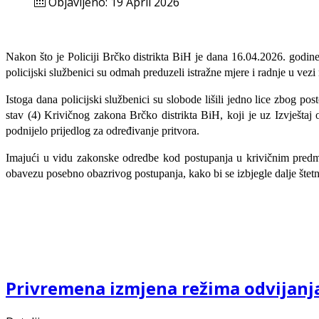
Objavljeno: 19 April 2026
Nakon što je Policiji Brčko distrikta BiH je dana 16.04.2026. godin
policijski službenici su odmah preduzeli istražne mjere i radnje u ve
Istoga dana policijski službenici su slobode lišili jedno lice zbog p
stav (4) Krivičnog zakona Brčko distrikta BiH, koji je uz Izvješta
podnijelo prijedlog za određivanje pritvora.
Imajući u vidu zakonske odredbe kod postupanja u krivičnim predmeti
obavezu posebno obazrivog postupanja, kako bi se izbjegle dalje štetne p
Privremena izmjena režima odvijanja