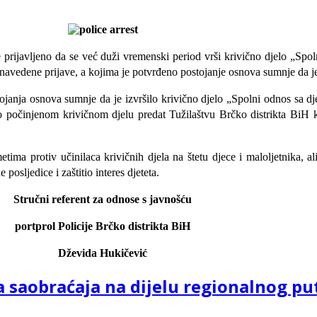
e prijavljeno da se već duži vremenski period vrši krivično djelo „Sp
zi navedene prijave, a kojima je potvrđeno postojanje osnova sumnje da j
ostojanja osnova sumnje da je izvršilo krivično djelo „Spolni odnos sa
j o počinjenom krivičnom djelu predat Tužilaštvu Brčko distrikta Bi
ma protiv učinilaca krivičnih djela na štetu djece i maloljetnika, al
osljedice i zaštitio interes djeteta.
Stručni referent za odnose s javnošću
portprol Policije Brčko distrikta BiH
Dževida Hukičević
 saobraćaja na dijelu regionalnog put