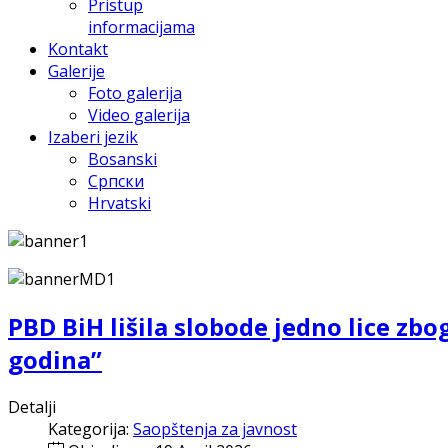
Pristup
informacijama
Kontakt
Galerije
Foto galerija
Video galerija
Izaberi jezik
Bosanski
Српски
Hrvatski
PBD BiH lišila slobode jedno lice zb
godina”
Detalji
Kategorija:
Saopštenja za javnost