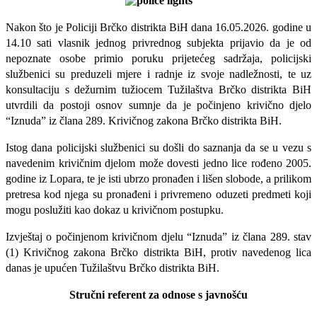
Nakon što je Policiji Brčko distrikta BiH dana 16.05.2026. godine u
14.10 sati vlasnik jednog privrednog subjekta prijavio da je od
nepoznate osobe primio poruku prijetećeg sadržaja, policijski
službenici su preduzeli mjere i radnje iz svoje nadležnosti, te uz
konsultaciju s dežurnim tužiocem Tužilaštva Brčko distrikta BiH
utvrdili da postoji osnov sumnje da je počinjeno krivično djelo
“Iznuda” iz člana 289. Krivičnog zakona Brčko distrikta BiH.
Istog dana policijski službenici su došli do saznanja da se u vezu s
navedenim krivičnim djelom može dovesti jedno lice rođeno 2005.
godine iz Lopara, te je isti ubrzo pronađen i lišen slobode, a prilikom
pretresa kod njega su pronađeni i privremeno oduzeti predmeti koji
mogu poslužiti kao dokaz u krivičnom postupku.
Izvještaj o počinjenom krivičnom djelu “Iznuda” iz člana 289. stav
(1) Krivičnog zakona Brčko distrikta BiH, protiv navedenog lica
danas je upućen Tužilaštvu Brčko distrikta BiH.
Stručni referent za odnose s javnošću