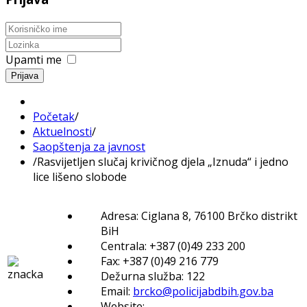
Upamti me
Prijava
Početak
/
Aktuelnosti
/
Saopštenja za javnost
/
Rasvijetljen slučaj krivičnog djela „Iznuda“ i jedno
lice lišeno slobode
Adresa: Ciglana 8, 76100 Brčko distrikt
BiH
Centrala: +387 (0)49 233 200
Fax: +387 (0)49 216 779
Dežurna služba: 122
Email:
brcko@policijabdbih.gov.ba
Website: