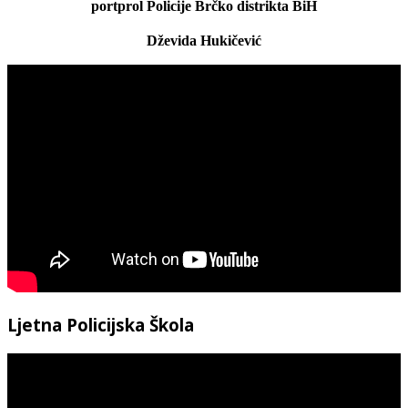
portprol Policije Brčko distrikta BiH
Dževida Hukičević
Ljetna Policijska Škola