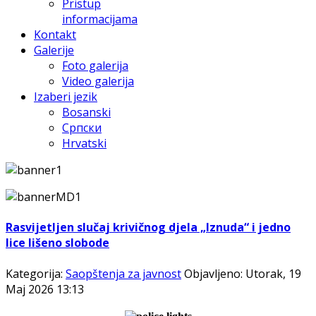
Pristup
informacijama
Kontakt
Galerije
Foto galerija
Video galerija
Izaberi jezik
Bosanski
Српски
Hrvatski
Rasvijetljen slučaj krivičnog djela „Iznuda“ i jedno
lice lišeno slobode
Kategorija:
Saopštenja za javnost
Objavljeno: Utorak, 19
Maj 2026 13:13