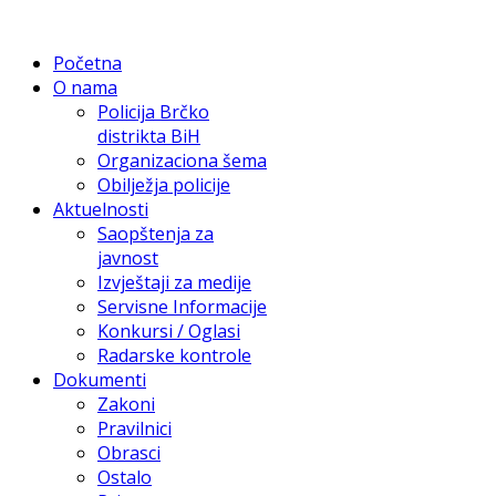
Početna
O nama
Policija Brčko
distrikta BiH
Organizaciona šema
Obilježja policije
Aktuelnosti
Saopštenja za
javnost
Izvještaji za medije
Servisne Informacije
Konkursi / Oglasi
Radarske kontrole
Dokumenti
Zakoni
Pravilnici
Obrasci
Ostalo