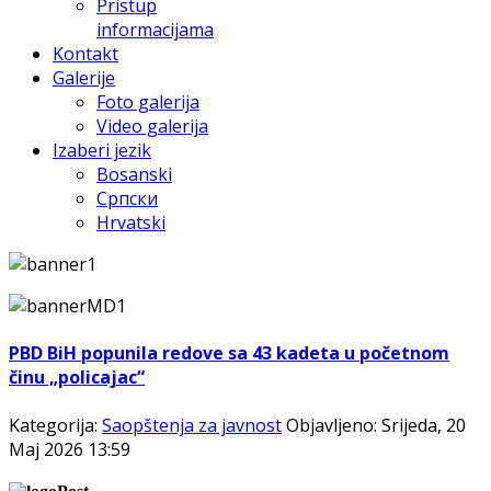
Pristup
informacijama
Kontakt
Galerije
Foto galerija
Video galerija
Izaberi jezik
Bosanski
Српски
Hrvatski
PBD BiH popunila redove sa 43 kadeta u početnom
činu „policajac“
Kategorija:
Saopštenja za javnost
Objavljeno: Srijeda, 20
Maj 2026 13:59