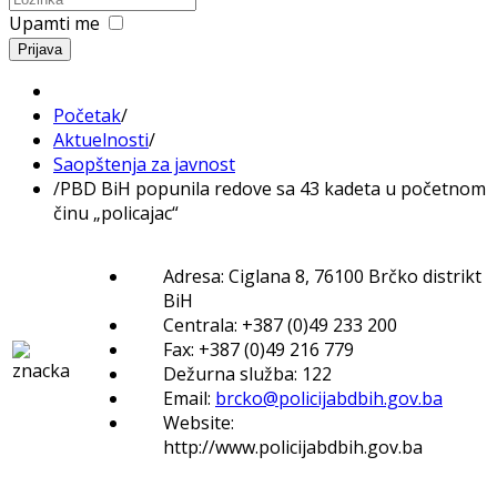
Upamti me
Prijava
Početak
/
Aktuelnosti
/
Saopštenja za javnost
/
PBD BiH popunila redove sa 43 kadeta u početnom
činu „policajac“
Adresa: Ciglana 8, 76100 Brčko distrikt
BiH
Centrala: +387 (0)49 233 200
Fax: +387 (0)49 216 779
Dežurna služba: 122
Email:
brcko@policijabdbih.gov.ba
Website:
http://www.policijabdbih.gov.ba