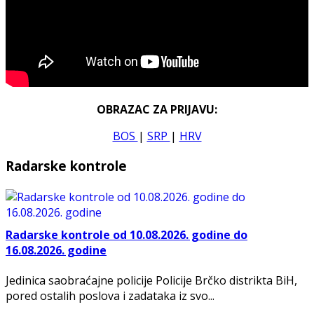
OBRAZAC ZA PRIJAVU:
BOS
|
SRP
|
HRV
Radarske kontrole
Radarske kontrole od 10.08.2026. godine do
16.08.2026. godine
Jedinica saobraćajne policije Policije Brčko distrikta BiH,
pored ostalih poslova i zadataka iz svo...