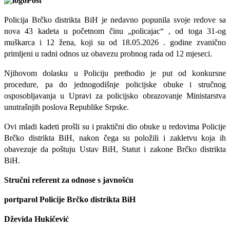
Policija Brčko distrikta BiH je nedavno popunila svoje redove sa
nova 43 kadeta
u početnom činu „policajac“ , od toga
31-og
muškarca i 12 žena, koji su od 18.05.2026 . godine zvanično
primljeni u radni odnos uz obavezu probnog rada od 12 mjeseci.
Njihovom dolasku u Policiju prethodio je put od konkursne
procedure, pa do jednogodišnje policijske obuke i stručnog
osposobljavanja u Upravi za policijsko obrazovanje Ministarstva
unutrašnjih poslova Republike Srpske.
Ovi mladi kadeti prošli su i praktični dio obuke u redovima Policije
Brčko distrikta BiH, nakon čega su položili i zakletvu koja ih
obavezuje da poštuju Ustav BiH, Statut i zakone Brčko distrikta
BiH.
Stručni referent za odnose s javnošću
portparol Policije Brčko distrikta BiH
Dževida Hukičević