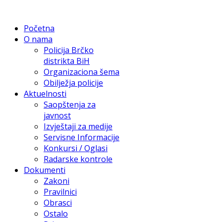
Početna
O nama
Policija Brčko
distrikta BiH
Organizaciona šema
Obilježja policije
Aktuelnosti
Saopštenja za
javnost
Izvještaji za medije
Servisne Informacije
Konkursi / Oglasi
Radarske kontrole
Dokumenti
Zakoni
Pravilnici
Obrasci
Ostalo