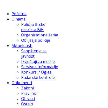
Početna
O nama
Policija Brčko
distrikta BiH
Organizaciona šema
Obilježja policije
Aktuelnosti
Saopštenja za
javnost
Izvještaji za medije
Servisne Informacije
Konkursi / Oglasi
Radarske kontrole
Dokumenti
Zakoni
Pravilnici
Obrasci
Ostalo