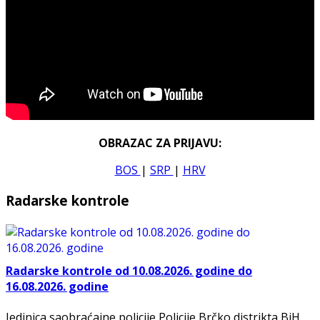
OBRAZAC ZA PRIJAVU:
BOS
|
SRP
|
HRV
Radarske kontrole
Radarske kontrole od 10.08.2026. godine do
16.08.2026. godine
Jedinica saobraćajne policije Policije Brčko distrikta BiH,