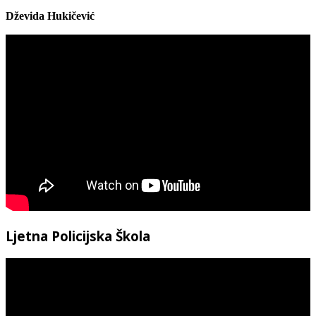
Dževida Hukičević
Ljetna Policijska Škola