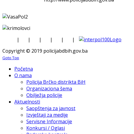
|
|
|
|
|
|
Copyright © 2019 policijabdbih.gov.ba
Goto Top
Početna
O nama
Policija Brčko distrikta BiH
Organizaciona šema
Obilježja policije
Aktuelnosti
Saopštenja za javnost
Izvještaji za medije
Servisne Informacije
Konkursi / Oglasi