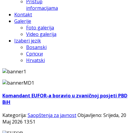
Pristup
informacijama
Kontakt
Galerije
Foto galerija
Video galerija
Izaberi jezik
Bosanski
Српски
Hrvatski
Komandant EUFOR-a boravio u zvaničnoj posjeti PBD
BiH
Kategorija:
Saopštenja za javnost
Objavljeno: Srijeda, 20
Maj 2026 13:51