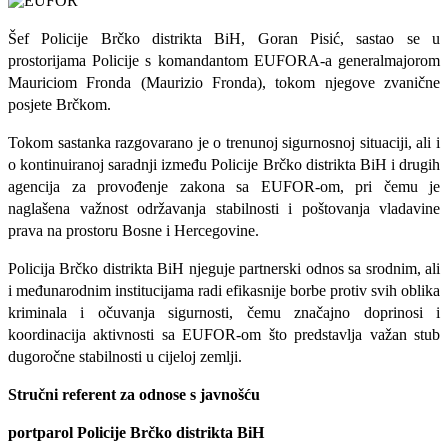
Šef Policije Brčko distrikta BiH, Goran Pisić, sastao se u
prostorijama Policije s komandantom EUFORA-a generalmajorom
Mauriciom Fronda (Maurizio Fronda), tokom njegove zvanične
posjete Brčkom.
Tokom sastanka razgovarano je o trenunoj sigurnosnoj situaciji, ali i
o kontinuiranoj saradnji između Policije Brčko distrikta BiH i drugih
agencija za provođenje zakona sa EUFOR-om, pri čemu je
naglašena važnost održavanja stabilnosti i poštovanja vladavine
prava na prostoru Bosne i Hercegovine.
Policija Brčko distrikta BiH njeguje partnerski odnos sa srodnim, ali
i međunarodnim institucijama radi efikasnije borbe protiv svih oblika
kriminala i očuvanja sigurnosti, čemu značajno doprinosi i
koordinacija aktivnosti sa EUFOR-om što predstavlja važan stub
dugoročne stabilnosti u cijeloj zemlji.
Stručni referent za odnose s javnošću
portparol Policije Brčko distrikta BiH