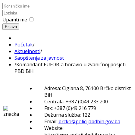
Upamti me
Prijava
Početak
/
Aktuelnosti
/
Saopštenja za javnost
/
Komandant EUFOR-a boravio u zvaničnoj posjeti
PBD BiH
Adresa: Ciglana 8, 76100 Brčko distrikt
BiH
Centrala: +387 (0)49 233 200
Fax: +387 (0)49 216 779
Dežurna služba: 122
Email:
brcko@policijabdbih.gov.ba
Website:
http://www.policijabdbih.gov.ba