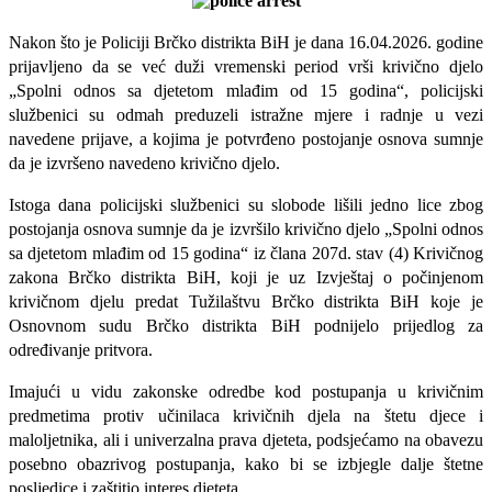
Nakon što je Policiji Brčko distrikta BiH je dana 16.04.2026. godine
prijavljeno da se već duži vremenski period vrši krivično djelo
„Spolni odnos sa djetetom mlađim od 15 godina“, policijski
službenici su odmah preduzeli istražne mjere i radnje u vezi
navedene prijave, a kojima je potvrđeno postojanje osnova sumnje
da je izvršeno navedeno krivično djelo.
Istoga dana policijski službenici su slobode lišili jedno lice zbog
postojanja osnova sumnje da je izvršilo krivično djelo „Spolni odnos
sa djetetom mlađim od 15 godina“ iz člana 207d. stav (4) Krivičnog
zakona Brčko distrikta BiH, koji je uz Izvještaj o počinjenom
krivičnom djelu predat Tužilaštvu Brčko distrikta BiH koje je
Osnovnom sudu Brčko distrikta BiH podnijelo prijedlog za
određivanje pritvora.
Imajući u vidu zakonske odredbe kod postupanja u krivičnim
predmetima protiv učinilaca krivičnih djela na štetu djece i
maloljetnika, ali i univerzalna prava djeteta, podsjećamo na obavezu
posebno obazrivog postupanja, kako bi se izbjegle dalje štetne
posljedice i zaštitio interes djeteta.