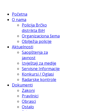
Početna
O nama
Policija Brčko
distrikta BiH
Organizaciona šema
Obilježja policije
Aktuelnosti
Saopštenja za
javnost
Izvještaji za medije
Servisne Informacije
Konkursi / Oglasi
Radarske kontrole
Dokumenti
Zakoni
Pravilnici
Obrasci
Ostalo