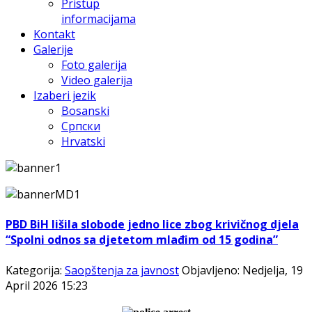
Pristup
informacijama
Kontakt
Galerije
Foto galerija
Video galerija
Izaberi jezik
Bosanski
Српски
Hrvatski
PBD BiH lišila slobode jedno lice zbog krivičnog djela
“Spolni odnos sa djetetom mlađim od 15 godina”
Kategorija:
Saopštenja za javnost
Objavljeno: Nedjelja, 19
April 2026 15:23