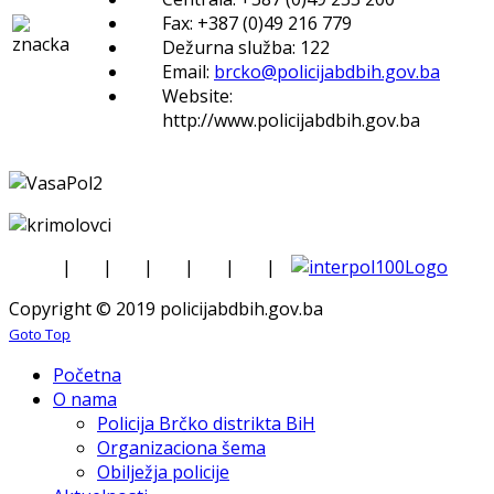
Fax: +387 (0)49 216 779
Dežurna služba: 122
Email:
brcko@policijabdbih.gov.ba
Website:
http://www.policijabdbih.gov.ba
|
|
|
|
|
|
Copyright © 2019 policijabdbih.gov.ba
Goto Top
Početna
O nama
Policija Brčko distrikta BiH
Organizaciona šema
Obilježja policije