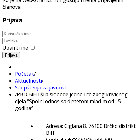
Ko je na web-stranici: 171 gostiju i nema prijavljenih
članova
Prijava
Upamti me
Prijava
Početak
/
Aktuelnosti
/
Saopštenja za javnost
/
PBD BiH lišila slobode jedno lice zbog krivičnog
djela “Spolni odnos sa djetetom mlađim od 15
godina”
Adresa: Ciglana 8, 76100 Brčko distrikt
BiH
Centrala: +387 (0)49 233 200