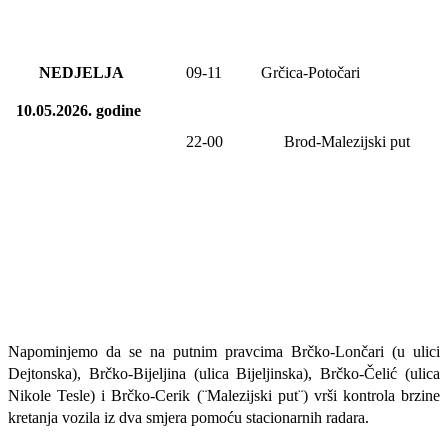
NEDJELJA
09-11
Grčica-Potočari
10.05.2026.
godine
22-00
Brod-Malezijski put
Napominjemo da se na putnim pravcima Brčko-Lončari (u ulici
Dejtonska), Brčko-Bijeljina (ulica Bijeljinska), Brčko-Čelić (ulica
Nikole Tesle) i Brčko-Cerik (¨Malezijski put¨) vrši kontrola brzine
kretanja vozila iz dva smjera pomoću stacionarnih radara.