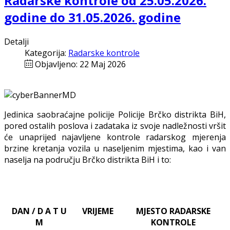
Radarske kontrole od 25.05.2026.
godine do 31.05.2026. godine
Detalji
Kategorija:
Radarske kontrole
Objavljeno: 22 Maj 2026
Jedinica saobraćajne policije Policije Brčko distrikta BiH,
pored ostalih poslova i zadataka iz svoje nadležnosti
vršit
će
unaprijed najavljene
kontrole radarskog mjerenja
brzine kretanja vozila u naseljenim mjestima, kao i van
naselja na području Brčko distrikta BiH i to:
DAN / D A T U
VRIJEME
MJESTO RADARSKE
M
KONTROLE