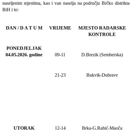
naseljenim mjestima, kao i van naselja na području Brčko distrikta
BiH i to:
DAN / D A T U M
VRIJEME
MJESTO RADARSKE
KONTROLE
PONEDJELJAK
04.05.2026
.
godine
09-11
D.Brezik (Semberska)
21-23
Bukvik-Dubrave
UTORAK
12-14
Brka-G.Rahić-Maoča