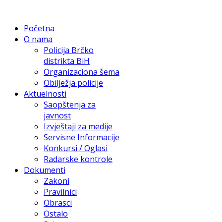
Početna
O nama
Policija Brčko
distrikta BiH
Organizaciona šema
Obilježja policije
Aktuelnosti
Saopštenja za
javnost
Izvještaji za medije
Servisne Informacije
Konkursi / Oglasi
Radarske kontrole
Dokumenti
Zakoni
Pravilnici
Obrasci
Ostalo