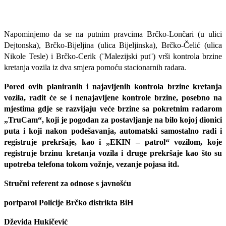
Napominjemo da se na putnim pravcima Brčko-Lončari (u ulici
Dejtonska), Brčko-Bijeljina (ulica Bijeljinska), Brčko-Čelić (ulica
Nikole Tesle) i Brčko-Cerik (¨Malezijski put¨) vrši kontrola brzine
kretanja vozila iz dva smjera pomoću stacionarnih radara.
Pored ovih planiranih i najavljenih kontrola brzine kretanja
vozila, radit će se i nenajavljene kontrole brzine, posebno na
mjestima gdje se razvijaju veće brzine sa pokretnim radarom
„TruCam“, koji je pogodan za postavljanje na bilo kojoj dionici
puta i koji nakon podešavanja, automatski samostalno radi i
registruje prekršaje, kao i „EKIN – patrol“ vozilom, koje
registruje brzinu kretanja vozila i druge prekršaje kao što su
upotreba telefona tokom vožnje, vezanje pojasa itd.
Stručni referent za odnose s javnošću
portparol Policije Brčko distrikta BiH
Dževida Hukičević