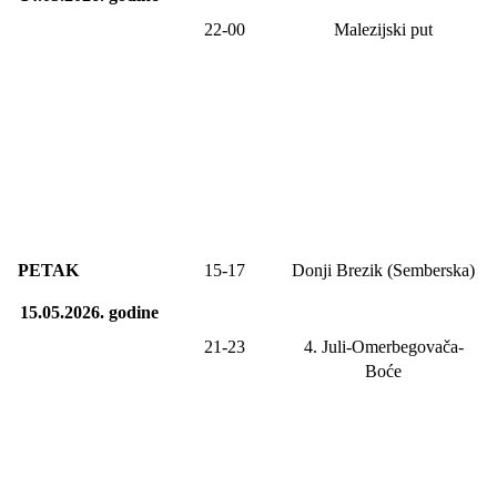
22-00
Malezijski put
PETAK
1
5
-1
7
Donji Brezik (Semberska)
15.05.2026.
godine
21-2
3
4. Juli-
Omerbegovača-
Boće