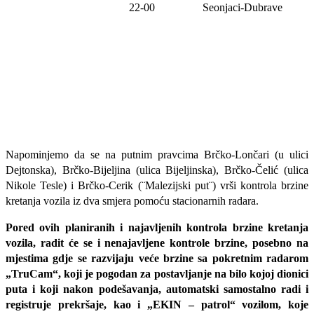
22-00
Seonjaci-Dubrave
Napominjemo da se na putnim pravcima Brčko-Lončari (u ulici
Dejtonska), Brčko-Bijeljina (ulica Bijeljinska), Brčko-Čelić (ulica
Nikole Tesle) i Brčko-Cerik (¨Malezijski put¨) vrši kontrola brzine
kretanja vozila iz dva smjera pomoću stacionarnih radara.
Pored ovih planiranih i najavljenih kontrola brzine kretanja
vozila, radit će se i nenajavljene kontrole brzine, posebno na
mjestima gdje se razvijaju veće brzine sa pokretnim radarom
„TruCam“, koji je pogodan za postavljanje na bilo kojoj dionici
puta i koji nakon podešavanja, automatski samostalno radi i
registruje prekršaje, kao i „EKIN – patrol“ vozilom, koje