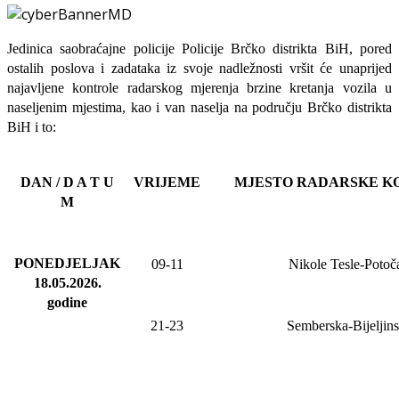
Jedinica saobraćajne policije Policije Brčko distrikta BiH, pored
ostalih poslova i zadataka iz svoje nadležnosti
vršit će
unaprijed
najavljene
kontrole radarskog mjerenja brzine kretanja vozila u
naseljenim mjestima, kao i van naselja na području Brčko distrikta
BiH i to:
DAN / D A T U
VRIJEME
MJESTO RADARSKE K
M
PONEDJELJAK
09-11
Nikole Tesle-Potoča
18.05.2026
.
godine
21-23
Semberska-Bijeljin