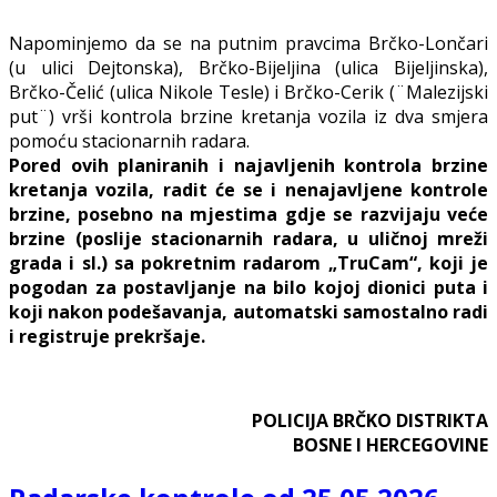
Napominjemo da se na putnim pravcima Brčko-Lončari
(u ulici Dejtonska), Brčko-Bijeljina (ulica Bijeljinska),
Brčko-Čelić (ulica Nikole Tesle) i Brčko-Cerik (¨Malezijski
put¨) vrši kontrola brzine kretanja vozila iz dva smjera
pomoću stacionarnih radara.
Pored ovih planiranih i najavljenih kontrola brzine
kretanja vozila, radit će se i nenajavljene kontrole
brzine, posebno na mjestima gdje se razvijaju veće
brzine (poslije stacionarnih radara, u uličnoj mreži
grada i sl.) sa pokretnim radarom „TruCam“, koji je
pogodan za postavljanje na bilo kojoj dionici puta i
koji nakon podešavanja, automatski samostalno radi
i registruje prekršaje.
POLICIJA BRČKO DISTRIKTA
BOSNE I HERCEGOVINE