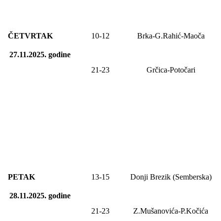
ČETVRTAK
10-1
2
Brka-G.Rahić-Maoča
27.11.2025.
godine
21-23
Grčica-Potočari
PETAK
13-
15
Donji Brezik (Semberska)
28.11.2025.
godine
21-23
Z.Mušanovića-P.Kočića