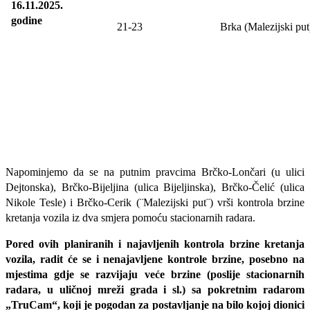
16.11.2025.
godine
21-23
Brka (Malezijski put
Napominjemo da se na putnim pravcima Brčko-Lončari (u ulici
Dejtonska), Brčko-Bijeljina (ulica Bijeljinska), Brčko-Čelić (ulica
Nikole Tesle) i Brčko-Cerik (¨Malezijski put¨) vrši kontrola brzine
kretanja vozila iz dva smjera pomoću stacionarnih radara.
Pored ovih planiranih i najavljenih kontrola brzine kretanja
vozila, radit će se i nenajavljene kontrole brzine, posebno na
mjestima gdje se razvijaju veće brzine (poslije stacionarnih
radara, u uličnoj mreži grada i sl.) sa pokretnim radarom
„TruCam“, koji je pogodan za postavljanje na bilo kojoj dionici