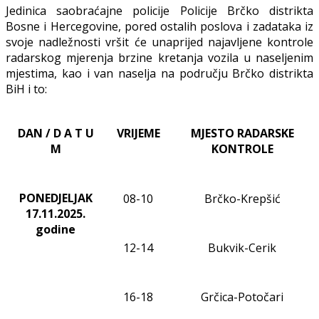
Jedinica saobraćajne policije Policije Brčko distrikta
Bosne i Hercegovine, pored ostalih poslova i zadataka iz
svoje nadležnosti vršit će unaprijed najavljene kontrole
radarskog mjerenja brzine kretanja vozila u naseljenim
mjestima, kao i van naselja na području Brčko distrikta
BiH i to:
DAN / D A T U
VRIJEME
MJESTO RADARSKE
M
KONTROLE
PONEDJELJAK
08-10
Brčko-Krepšić
17.11
.2025.
godine
1
2
-14
Bukvik-Cerik
16-18
Grčica-Potočari