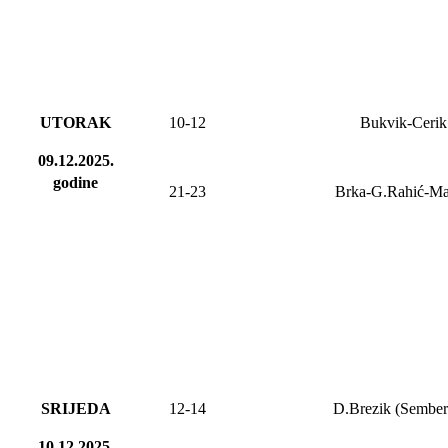
UTORAK
10-12
Bukvik-Cerik
09.12.2025.
godine
21-23
Brka-G.Rahić-M
SRIJEDA
12-1
4
D.Brezik (Sember
10.12.2025.