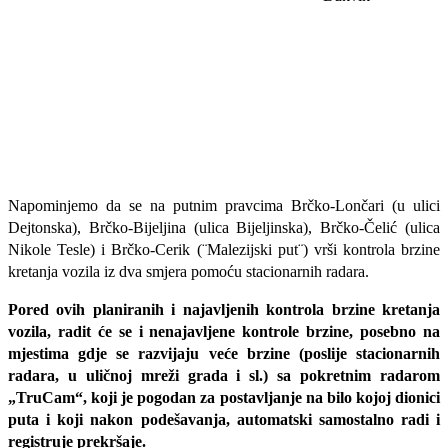
Napominjemo da se na putnim pravcima Brčko-Lončari (u ulici
Dejtonska), Brčko-Bijeljina (ulica Bijeljinska), Brčko-Čelić (ulica
Nikole Tesle) i Brčko-Cerik (¨Malezijski put¨) vrši kontrola brzine
kretanja vozila iz dva smjera pomoću stacionarnih radara.
Pored ovih planiranih i najavljenih kontrola brzine kretanja
vozila, radit će se i nenajavljene kontrole brzine, posebno na
mjestima gdje se razvijaju veće brzine (poslije stacionarnih
radara, u uličnoj mreži grada i sl.) sa pokretnim radarom
„TruCam“, koji je pogodan za postavljanje na bilo kojoj dionici
puta i koji nakon podešavanja, automatski samostalno radi i
registruje prekršaje.