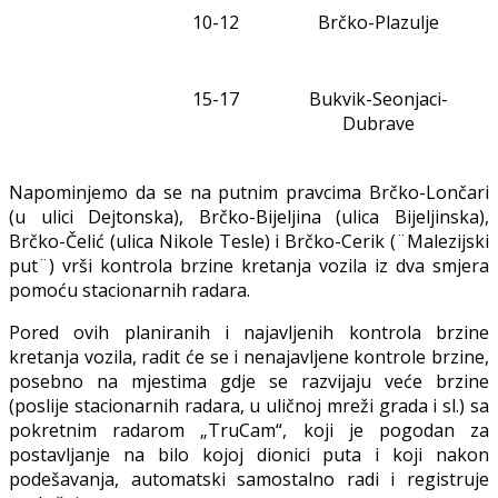
10-12
Brčko-Plazulje
1
5
-17
Bukvik-Seonjaci-
Dubrave
Napominjemo da se na putnim pravcima Brčko-Lončari
(u ulici Dejtonska), Brčko-Bijeljina (ulica Bijeljinska),
Brčko-Čelić (ulica Nikole Tesle) i Brčko-Cerik (¨Malezijski
put¨) vrši kontrola brzine kretanja vozila iz dva smjera
pomoću stacionarnih radara.
Pored ovih planiranih i najavljenih kontrola brzine
kretanja vozila, radit će se i nenajavljene kontrole brzine,
posebno na mjestima gdje se razvijaju veće brzine
(poslije stacionarnih radara, u uličnoj mreži grada i sl.) sa
pokretnim radarom „TruCam“, koji je pogodan za
postavljanje na bilo kojoj dionici puta i koji nakon
podešavanja, automatski samostalno radi i registruje