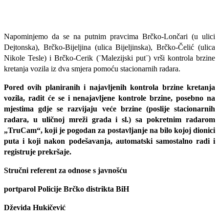
Napominjemo da se na putnim pravcima Brčko-Lončari (u ulici
Dejtonska), Brčko-Bijeljina (ulica Bijeljinska), Brčko-Čelić (ulica
Nikole Tesle) i Brčko-Cerik (¨Malezijski put¨) vrši kontrola brzine
kretanja vozila iz dva smjera pomoću stacionarnih radara.
Pored ovih planiranih i najavljenih kontrola brzine kretanja
vozila, radit će se i nenajavljene kontrole brzine, posebno na
mjestima gdje se razvijaju veće brzine (poslije stacionarnih
radara, u uličnoj mreži grada i sl.) sa pokretnim radarom
„TruCam“, koji je pogodan za postavljanje na bilo kojoj dionici
puta i koji nakon podešavanja, automatski samostalno radi i
registruje prekršaje.
Stručni referent za odnose s javnošću
portparol Policije Brčko distrikta BiH
Dževida Hukičević