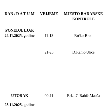
DAN / D A T U M
VRIJEME
MJESTO RADARSKE
KONTROLE
PONEDJELJAK
24.11.2025
.
godine
11-13
Brčko-Brod
21-23
D.Rahić-Ulice
UTORAK
09-11
Brka-G.Rahić-Maoča
25.11.2025.
godine