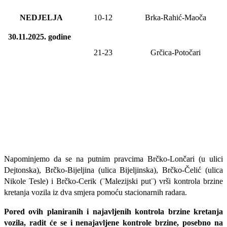
NEDJELJA
10-12
Brka-Rahić-Maoča
30.11.2025.
godine
21-23
Grčica-Potočari
Napominjemo da se na putnim pravcima Brčko-Lončari (u ulici
Dejtonska), Brčko-Bijeljina (ulica Bijeljinska), Brčko-Čelić (ulica
Nikole Tesle) i Brčko-Cerik (¨Malezijski put¨) vrši kontrola brzine
kretanja vozila iz dva smjera pomoću stacionarnih radara.
Pored ovih planiranih i najavljenih kontrola brzine kretanja
vozila, radit će se i nenajavljene kontrole brzine, posebno na