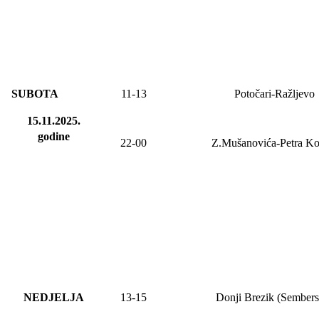
SUBOTA
11-13
Potočari-Ražljevo
15.11.2025.
godine
22-00
Z.Mušanovića-Petra Ko
NEDJELJA
13
-
15
Donji Brezik (Sembers