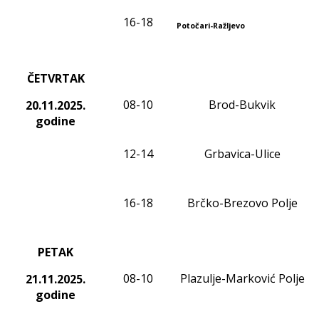
1
6
-1
8
Potočari-Ražljevo
ČETVRTAK
0
8
-1
0
Brod-Bukvik
20.11
.2025.
godine
12-14
Grbavica-Ulice
16-18
Brčko-Brezovo Polje
PETAK
0
8
-1
0
Plazulje-Marković Polje
21.11
.2025.
godine