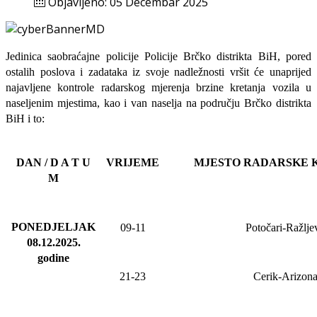
Objavljeno: 05 Decembar 2025
Jedinica saobraćajne policije Policije Brčko distrikta BiH, pored
ostalih poslova i zadataka iz svoje nadležnosti
vršit će
unaprijed
najavljene
kontrole radarskog mjerenja brzine kretanja vozila u
naseljenim mjestima, kao i van naselja na području Brčko distrikta
BiH i to:
DAN / D A T U
VRIJEME
MJESTO RADARSKE 
M
PONEDJELJAK
09-11
Potočari-Ražlje
08.12.2025
.
godine
21-23
Cerik-Arizon