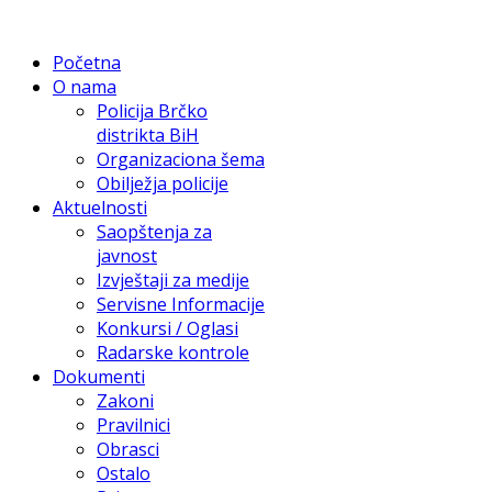
Početna
O nama
Policija Brčko
distrikta BiH
Organizaciona šema
Obilježja policije
Aktuelnosti
Saopštenja za
javnost
Izvještaji za medije
Servisne Informacije
Konkursi / Oglasi
Radarske kontrole
Dokumenti
Zakoni
Pravilnici
Obrasci
Ostalo