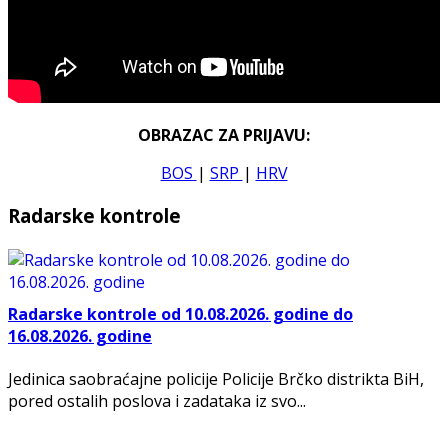
OBRAZAC ZA PRIJAVU:
BOS
|
SRP
|
HRV
Radarske kontrole
Radarske kontrole od 10.08.2026. godine do
16.08.2026. godine
Jedinica saobraćajne policije Policije Brčko distrikta BiH,
pored ostalih poslova i zadataka iz svo...