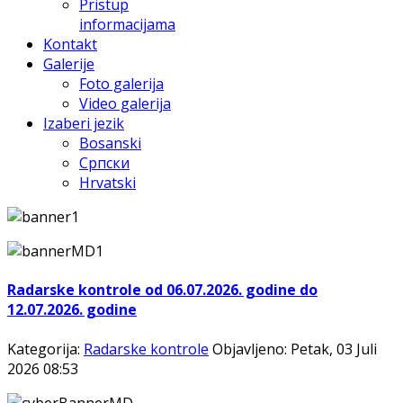
Pristup
informacijama
Kontakt
Galerije
Foto galerija
Video galerija
Izaberi jezik
Bosanski
Српски
Hrvatski
Radarske kontrole od 06.07.2026. godine do
12.07.2026. godine
Kategorija:
Radarske kontrole
Objavljeno: Petak, 03 Juli
2026 08:53