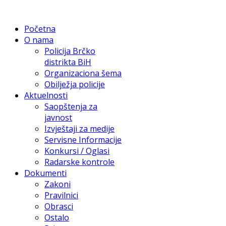
Početna
O nama
Policija Brčko
distrikta BiH
Organizaciona šema
Obilježja policije
Aktuelnosti
Saopštenja za
javnost
Izvještaji za medije
Servisne Informacije
Konkursi / Oglasi
Radarske kontrole
Dokumenti
Zakoni
Pravilnici
Obrasci
Ostalo