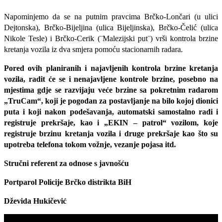
Napominjemo da se na putnim pravcima Brčko-Lončari (u ulici
Dejtonska), Brčko-Bijeljina (ulica Bijeljinska), Brčko-Čelić (ulica
Nikole Tesle) i Brčko-Cerik (¨Malezijski put¨) vrši kontrola brzine
kretanja vozila iz dva smjera pomoću stacionarnih radara.
Pored ovih planiranih i najavljenih kontrola brzine kretanja
vozila, radit će se i nenajavljene kontrole brzine, posebno na
mjestima gdje se razvijaju veće brzine sa pokretnim radarom
„TruCam“, koji je pogodan za postavljanje na bilo kojoj dionici
puta i koji nakon podešavanja, automatski samostalno radi i
registruje prekršaje, kao i „EKIN – patrol“ vozilom, koje
registruje brzinu kretanja vozila i druge prekršaje kao što su
upotreba telefona tokom vožnje, vezanje pojasa itd.
Stručni referent za odnose s javnošću
Portparol Policije Brčko distrikta BiH
Dževida Hukičević