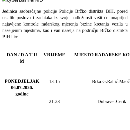
Jedinica saobraćajne policije Policije Brčko distrikta BiH, pored
ostalih poslova i zadataka iz svoje nadležnosti
vršit će
unaprijed
najavljene
kontrole radarskog mjerenja brzine kretanja vozila u
naseljenim mjestima, kao i van naselja na području Brčko distrikta
BiH i to:
DAN / D A T U
VRIJEME
MJESTO RADARSKE K
M
PONEDJELJAK
13-15
Brka-G.Rahić-Maoč
06.07.2026
.
godine
21-23
Dubrave
-Cerik