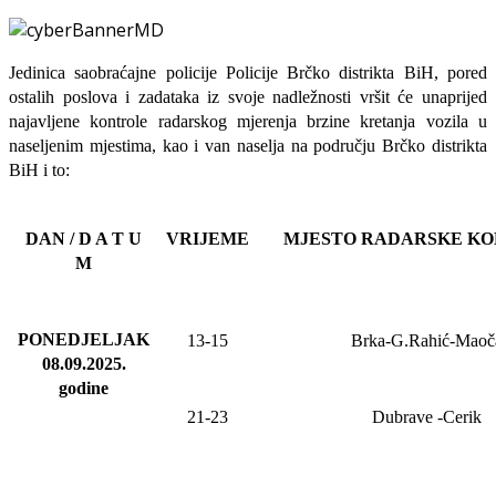
Jedinica saobraćajne policije Policije Brčko distrikta BiH, pored
ostalih poslova i zadataka iz svoje nadležnosti
vršit će
unaprijed
najavljene
kontrole radarskog mjerenja brzine kretanja vozila u
naseljenim mjestima, kao i van naselja na području Brčko distrikta
BiH i to:
DAN / D A T U
VRIJEME
MJESTO RADARSKE K
M
PONEDJELJAK
13-15
Brka-G.Rahić-Maoč
08.09.2025
.
godine
21-23
Dubrave
-Cerik