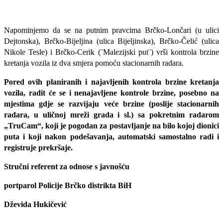
Napominjemo da se na putnim pravcima Brčko-Lončari (u ulici
Dejtonska), Brčko-Bijeljina (ulica Bijeljinska), Brčko-Čelić (ulica
Nikole Tesle) i Brčko-Cerik (¨Malezijski put¨) vrši kontrola brzine
kretanja vozila iz dva smjera pomoću stacionarnih radara.
Pored ovih planiranih i najavljenih kontrola brzine kretanja
vozila, radit će se i nenajavljene kontrole brzine, posebno na
mjestima gdje se razvijaju veće brzine (poslije stacionarnih
radara, u uličnoj mreži grada i sl.) sa pokretnim radarom
„TruCam“, koji je pogodan za postavljanje na bilo kojoj dionici
puta i koji nakon podešavanja, automatski samostalno radi i
registruje prekršaje.
Stručni referent za odnose s javnošću
portparol Policije Brčko distrikta BiH
Dževida Hukičević