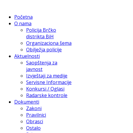
Početna
O nama
Policija Brčko
distrikta BiH
Organizaciona šema
Obilježja policije
Aktuelnosti
Saopštenja za
javnost
Izvještaji za medije
Servisne Informacije
Konkursi / Oglasi
Radarske kontrole
Dokumenti
Zakoni
Pravilnici
Obrasci
Ostalo