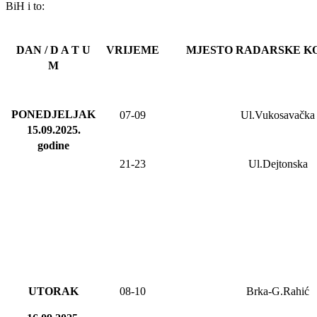
BiH i to:
DAN / D A T U
VRIJEME
MJESTO RADARSKE K
M
PONEDJELJAK
07-09
Ul.Vukosavačka
15.09.2025
.
godine
21-23
Ul.Dejtonska
UTORAK
08-10
Brka-G.Rahić