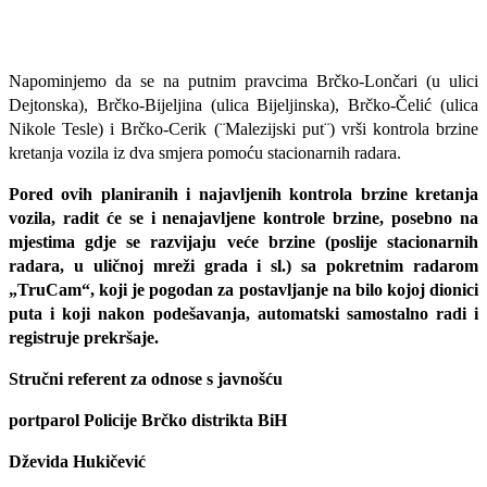
Napominjemo da se na putnim pravcima Brčko-Lončari (u ulici
Dejtonska), Brčko-Bijeljina (ulica Bijeljinska), Brčko-Čelić (ulica
Nikole Tesle) i Brčko-Cerik (¨Malezijski put¨) vrši kontrola brzine
kretanja vozila iz dva smjera pomoću stacionarnih radara.
Pored ovih planiranih i najavljenih kontrola brzine kretanja
vozila, radit će se i nenajavljene kontrole brzine, posebno na
mjestima gdje se razvijaju veće brzine (poslije stacionarnih
radara, u uličnoj mreži grada i sl.) sa pokretnim radarom
„TruCam“, koji je pogodan za postavljanje na bilo kojoj dionici
puta i koji nakon podešavanja, automatski samostalno radi i
registruje prekršaje.
Stručni referent za odnose s javnošću
portparol Policije Brčko distrikta BiH
Dževida Hukičević