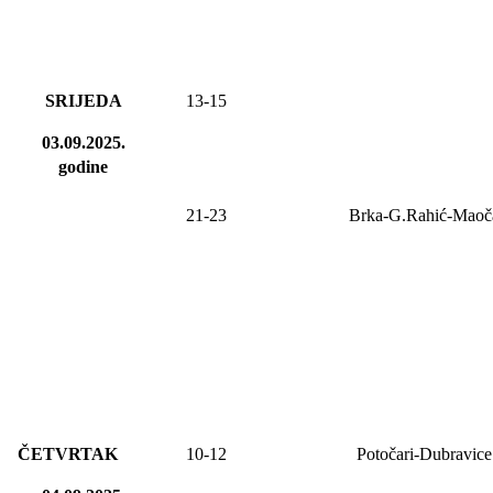
SRIJEDA
13-15
03.09.2025.
godine
21-23
Brka-G.Rahić-Maoč
ČETVRTAK
10-12
Potočari-Dubravice