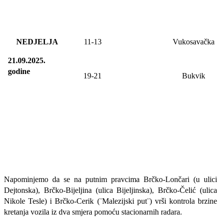
NEDJELJA
11
-
13
Vukosavačka
21.09.2025.
godine
19-21
Bukvik
Napominjemo da se na putnim pravcima Brčko-Lončari (u ulici
Dejtonska), Brčko-Bijeljina (ulica Bijeljinska), Brčko-Čelić (ulica
Nikole Tesle) i Brčko-Cerik (¨Malezijski put¨) vrši kontrola brzine
kretanja vozila iz dva smjera pomoću stacionarnih radara.