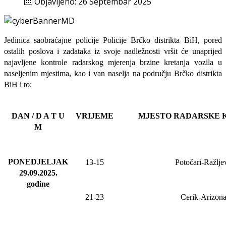
Objavljeno: 26 Septembar 2025
Jedinica saobraćajne policije Policije Brčko distrikta BiH, pored
ostalih poslova i zadataka iz svoje nadležnosti
vršit će
unaprijed
najavljene
kontrole radarskog mjerenja brzine kretanja vozila u
naseljenim mjestima, kao i van naselja na području Brčko distrikta
BiH i to:
DAN / D A T U
VRIJEME
MJESTO RADARSKE 
M
PONEDJELJAK
13-15
Potočari-Ražlje
29.09.2025
.
godine
21-23
Cerik-Arizon