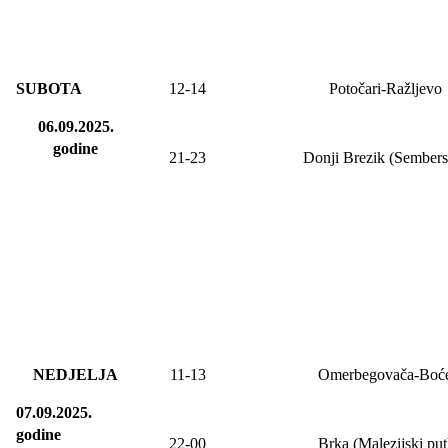
SUBOTA
12-14
Potočari-Ražljevo
06.09.2025.
godine
21-23
Donji Brezik (Sembers
NEDJELJA
11-13
Omerbegovača-Boć
07.09.2025.
godine
22-00
Brka (Malezijski put