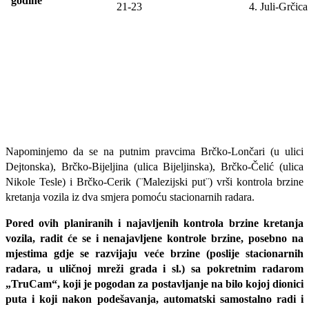
godine
21
-23
4. Juli-
Grčica
Napominjemo da se na putnim pravcima Brčko-Lončari (u ulici
Dejtonska), Brčko-Bijeljina (ulica Bijeljinska), Brčko-Čelić (ulica
Nikole Tesle) i Brčko-Cerik (¨Malezijski put¨) vrši kontrola brzine
kretanja vozila iz dva smjera pomoću stacionarnih radara.
Pored ovih planiranih i najavljenih kontrola brzine kretanja
vozila, radit će se i nenajavljene kontrole brzine, posebno na
mjestima gdje se razvijaju veće brzine (poslije stacionarnih
radara, u uličnoj mreži grada i sl.) sa pokretnim radarom
„TruCam“, koji je pogodan za postavljanje na bilo kojoj dionici
puta i koji nakon podešavanja, automatski samostalno radi i