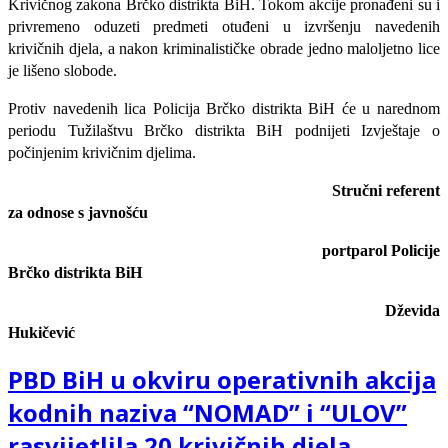
Krivičnog zakona Brčko distrikta BiH. Tokom akcije pronađeni su i
privremeno oduzeti predmeti otuđeni u izvršenju navedenih
krivičnih djela, a nakon kriminalističke obrade jedno maloljetno lice
je lišeno slobode.
Protiv navedenih lica Policija Brčko distrikta BiH će u narednom
periodu Tužilaštvu Brčko distrikta BiH podnijeti Izvještaje o
počinjenim krivičnim djelima.
Stručni referent
za odnose s javnošću
portparol Policije
Brčko distrikta BiH
Dževida
Hukičević
PBD BiH u okviru operativnih akcija
kodnih naziva “NOMAD” i “ULOV”
rasvijetlila 20 krivičnih djela