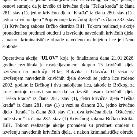
osnovi sumnje da je izvršio tri krivična djela “Teška krađa” iz člana
281. stav (1), jedno krivično djelo “Krađa” iz člana 280. stav (1) i
jedno krivično djelo “Pripremanje krivičnog djela” iz člana 333. stav
(1) Krivičnog zakona Brčko distrikta BiH. Tokom realizacije akcije
pronađeni su predmeti otuđeni u izvršenju navedenih krivičnih djela,
a nakon kriminalističke obrade navedeno maloljetno lice je lišeno
slobode.
Operativna akcija “
ULOV
” koja je finalizirana dana 21.01.2026.
godine rezultirala je rasvjetljavanjem ukupno 15 krivičnih djela
izvršenih na području Brke, Bukvika i Ulovića. U vezu sa
izvršenjem navedenih krivičnih djela dovodi se jedno lice rođeno
2002. godine iz Brčkog i dva maloljetna lica, takođe iz Brčkog, za
koje postoje osnovi sumnje da su izvršili osam krivičnih djela
“Teška krađa” iz člana 281. stav (1), četiri krivična djela “Teška
krađa” iz člana 281. stav (1) u vezi sa članom 28., jedno krivično
djelo “Krađa” iz člana 280. stav (1) i dva krivična djela “Oštećenje
tuđe stvari” iz člana 287. stav (1) Krivičnog zakona Brčko distrikta
BiH. Tokom realizacije akcije pronađeni su predmeti otuđeni u
izvršenju navedenih krivičnih djela, a nakon kriminalističke obrade,