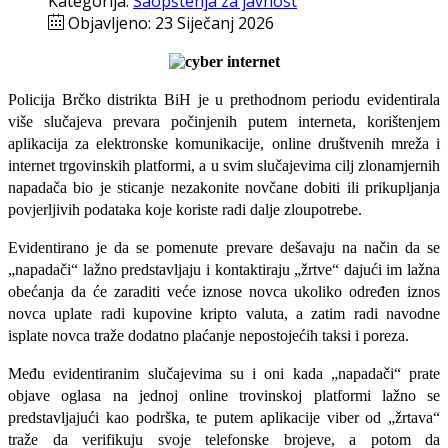
Kategorija:
Saopštenja za javnost
Objavljeno: 23 Siječanj 2026
Policija Brčko distrikta BiH je u prethodnom periodu evidentirala
više slučajeva prevara počinjenih putem interneta, korištenjem
aplikacija za elektronske komunikacije, online društvenih mreža i
internet trgovinskih platformi, a u
svim slučajevima cilj zlonamjernih
napadača bio je sticanje nezakonite novčane dobiti ili prikupljanja
povjerljivih podataka koje koriste radi dalje zloupotrebe.
Evidentirano je da se pomenute prevare dešavaju na način da se
„napadači“ lažno predstavljaju i kontaktiraju „žrtve“ dajući im lažna
obećanja da će zaraditi veće iznose novca ukoliko određen iznos
novca uplate radi kupovine kripto valuta, a zatim radi navodne
isplate novca traže dodatno plaćanje nepostojećih taksi i poreza.
Među evidentiranim slučajevima su i oni kada „napadači“ prate
objave oglasa na jednoj online trovinskoj platformi lažno se
predstavljajući kao podrška, te putem aplikacije viber od „žrtava“
traže da verifikuju svoje telefonske brojeve, a potom da