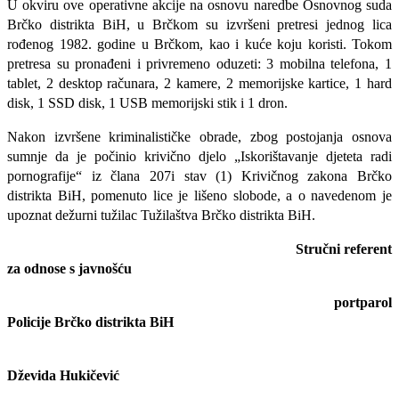
U okviru ove operativne akcije na osnovu naredbe Osnovnog suda
Brčko distrikta BiH, u Brčkom su izvršeni pretresi jednog lica
rođenog 1982. godine u Brčkom, kao i kuće koju koristi. Tokom
pretresa su pronađeni i privremeno oduzeti: 3 mobilna telefona, 1
tablet, 2 desktop računara, 2 kamere, 2 memorijske kartice, 1 hard
disk, 1 SSD disk, 1 USB memorijski stik i 1 dron.
Nakon izvršene kriminalističke obrade, zbog postojanja osnova
sumnje da je počinio krivično djelo „Iskorištavanje djeteta radi
pornografije“ iz člana 207i stav (1) Krivičnog zakona Brčko
distrikta BiH, pomenuto lice je lišeno slobode, a o navedenom je
upoznat dežurni tužilac Tužilaštva Brčko distrikta BiH.
S
tručni referent
za odnose s javnošću
portparol
Policije Brčko distrikta BiH
Dževida Hukičević