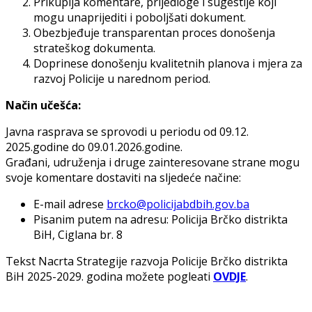
Prikuplja komentare, prijedloge i sugestije koji
mogu unaprijediti i poboljšati dokument.
Obezbjeđuje transparentan proces donošenja
strateškog dokumenta.
Doprinese donošenju kvalitetnih planova i mjera za
razvoj Policije u narednom period.
Način učešća:
Javna rasprava se sprovodi u periodu od 09.12.
2025.godine do 09.01.2026.godine.
Građani, udruženja i druge zainteresovane strane mogu
svoje komentare dostaviti na sljedeće načine:
E-mail adrese
brcko@policijabdbih.gov.ba
Pisanim putem na adresu: Policija Brčko distrikta
BiH, Ciglana br. 8
Tekst Nacrta Strategije razvoja Policije Brčko distrikta
BiH 2025-2029. godina možete pogleati
OVDJE
.