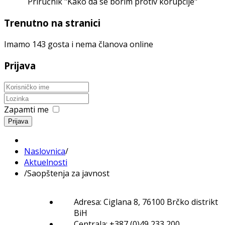
Priručnik "Kako da se borim protiv korupcije"
Trenutno na stranici
Imamo 143 gosta i nema članova online
Prijava
Zapamti me
Prijava
Naslovnica
/
Aktuelnosti
/
Saopštenja za javnost
Adresa: Ciglana 8, 76100 Brčko distrikt
BiH
Centrala: +387 (0)49 233 200