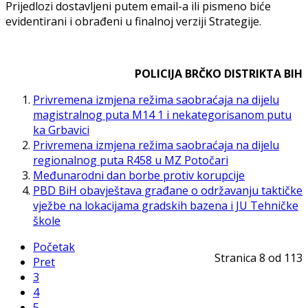
Prijedlozi dostavljeni putem email-a ili pismeno biće
evidentirani i obrađeni u finalnoj verziji Strategije.
POLICIJA BRČKO DISTRIKTA BIH
Privremena izmjena režima saobraćaja na dijelu
magistralnog puta M14 1 i nekategorisanom putu
ka Grbavici
Privremena izmjena režima saobraćaja na dijelu
regionalnog puta R458 u MZ Potočari
Međunarodni dan borbe protiv korupcije
PBD BiH obavještava građane o održavanju taktičke
vježbe na lokacijama gradskih bazena i JU Tehničke
škole
Početak
Stranica 8 od 113
Pret
3
4
5