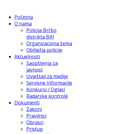
Početna
O nama
Policija Brčko
distrikta BiH
Organizaciona šema
Obilježja policije
Aktuelnosti
Saopštenja za
javnost
Izvještaji za medije
Servisne Informacije
Konkursi / Oglasi
Radarske kontrole
Dokumenti
Zakoni
Pravilnici
Obrasci
Pristup