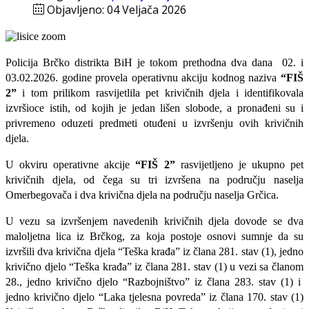
Objavljeno: 04 Veljača 2026
Policija Brčko distrikta BiH je tokom prethodna dva dana 02. i
03.02.2026. godine provela operativnu akciju kodnog naziva
“FIŠ
2”
i tom prilikom
rasvijetlila pet krivičnih djela i identifikovala
izvršioce istih, od kojih je jedan lišen slobode, a pronađeni su i
privremeno oduzeti predmeti otuđeni u izvršenju ovih krivičnih
djela.
U okviru operativne akcije
“FIŠ 2”
rasvijetljeno je ukupno pet
krivičnih djela, od čega su tri izvršena na području naselja
Omerbegovača i dva krivična djela na području naselja Grčica.
U vezu sa izvršenjem navedenih krivičnih djela dovode se dva
maloljetna lica iz Brčkog, za koja postoje osnovi sumnje da su
izvršili dva krivična djela “Teška krađa” iz člana 281. stav (1), jedno
krivično djelo “Teška krađa” iz člana 281. stav (1) u vezi sa članom
28., jedno krivično djelo “Razbojništvo” iz člana 283. stav (1) i
jedno krivično djelo “Laka tjelesna povreda” iz člana 170. stav (1)