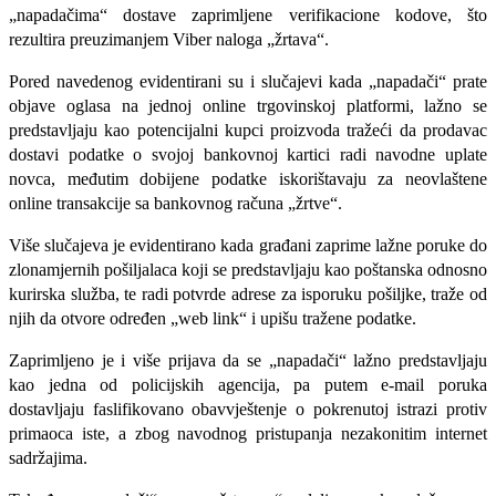
„napadačima“ dostave zaprimljene verifikacione kodove, što
rezultira preuzimanjem Viber naloga „žrtava“.
Pored navedenog evidentirani su i slučajevi kada „napadači“ prate
objave oglasa na jednoj online trgovinskoj platformi, lažno se
predstavljaju kao potencijalni kupci proizvoda tražeći da prodavac
dostavi podatke o svojoj bankovnoj kartici radi navodne uplate
novca, međutim dobijene podatke iskorištavaju za neovlaštene
online transakcije sa bankovnog računa „žrtve“.
Više slučajeva je evidentirano kada građani zaprime lažne poruke do
zlonamjernih pošiljalaca koji se predstavljaju kao poštanska odnosno
kurirska služba, te radi potvrde adrese za isporuku pošiljke, traže od
njih da otvore određen „web link“ i upišu tražene podatke.
Zaprimljeno je i više prijava da se „napadači“ lažno predstavljaju
kao jedna od policijskih agencija, pa putem e-mail poruka
dostavljaju faslifikovano obavvještenje o pokrenutoj istrazi protiv
primaoca iste, a zbog navodnog pristupanja nezakonitim internet
sadržajima.