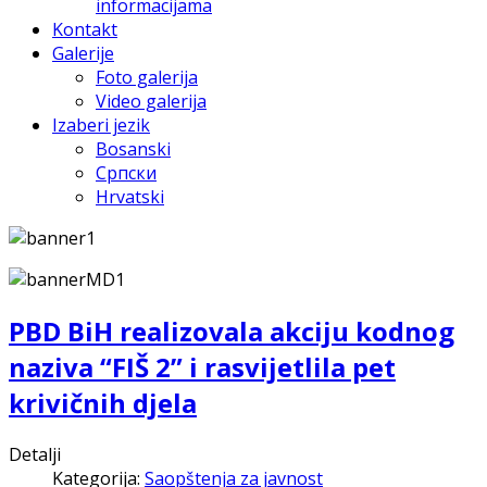
informacijama
Kontakt
Galerije
Foto galerija
Video galerija
Izaberi jezik
Bosanski
Српски
Hrvatski
PBD BiH realizovala akciju kodnog
naziva “FIŠ 2” i rasvijetlila pet
krivičnih djela
Detalji
Kategorija:
Saopštenja za javnost