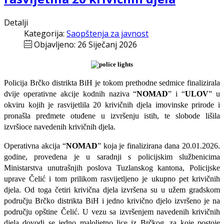
Detalji
Kategorija:
Saopštenja za javnost
Objavljeno: 26 Siječanj 2026
Policija Brčko distrikta BiH je tokom prethodne sedmice finalizirala
dvije operativne akcije kodnih naziva “
NOMAD
” i “
ULOV
” u
okviru kojih je rasvijetlila 20 krivičnih djela imovinske prirode i
pronašla predmete otuđene u izvršenju istih, te slobode lišila
izvršioce navedenih krivičnih djela.
Operativna akcija “
NOMAD
” koja je finalizirana dana 20.01.2026.
godine, provedena je u saradnji s policijskim službenicima
Ministarstva unutrašnjih poslova Tuzlanskog kantona, Policijske
uprave Čelić i tom prilikom rasvijetljeno je ukupno pet krivičnih
djela. Od toga četiri krivična djela izvršena su u užem gradskom
području Brčko distrikta BiH i jedno krivično djelo izvršeno je na
području opštine Čelić. U vezu sa izvršenjem navedenih krivičnih
djela dovodi se jedno maloljetno lice iz Brčkog, za koje postoje