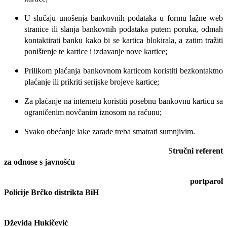
U slučaju unošenja bankovnih podataka u formu lažne web
stranice ili slanja bankovnih podataka putem poruka, odmah
kontaktirati banku kako bi se kartica blokirala, a zatim tražiti
poništenje te kartice i izdavanje nove kartice;
Prilikom plaćanja bankovnom karticom koristiti bezkontaktno
plaćanje ili prikriti serijske brojeve kartice;
Za plaćanje na internetu koristiti posebnu bankovnu karticu sa
ograničenim novčanim iznosom na računu;
Svako obećanje lake zarade treba smatrati sumnjivim.
S
tručni referent
za odnose s javnošću
portparol
Policije Brčko distrikta BiH
Dževida Hukičević