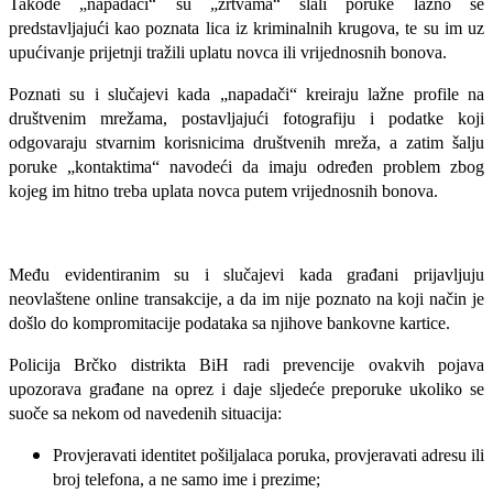
Takođe „napadači“ su „žrtvama“ slali poruke lažno se
predstavljajući kao poznata lica iz kriminalnih krugova, te su im uz
upućivanje prijetnji tražili uplatu novca ili vrijednosnih bonova.
Poznati su i slučajevi kada „napadači“ kreiraju lažne profile na
društvenim mrežama, postavljajući fotografiju i podatke koji
odgovaraju stvarnim korisnicima društvenih mreža, a zatim šalju
poruke „kontaktima“ navodeći da imaju određen problem zbog
kojeg im hitno treba uplata novca putem vrijednosnih bonova.
Među evidentiranim su i slučajevi kada građani prijavljuju
neovlaštene online transakcije, a da im nije poznato na koji način je
došlo do kompromitacije podataka sa njihove bankovne kartice.
Policija Brčko distrikta BiH radi prevencije ovakvih pojava
upozorava građane na oprez i daje sljedeće preporuke ukoliko se
suoče sa nekom od navedenih situacija:
Provjeravati identitet pošiljalaca poruka, provjeravati adresu ili
broj telefona, a ne samo ime i prezime;