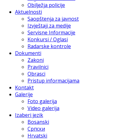
Obilježja policije
Aktuelnosti
Saopštenja za javnost
Izvještaji za medije
Servisne Informacije
Konkursi / Oglasi
Radarske kontrole
Dokumenti
Zakoni
Pravilnici
Obrasci
Pristup informacijama
Kontakt
Galerije
Foto galerija
Video galerija
Izaberi jezik
Bosanski
Српски
Hrvatski