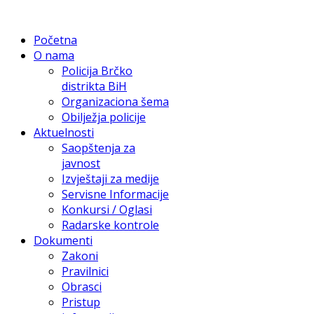
Početna
O nama
Policija Brčko
distrikta BiH
Organizaciona šema
Obilježja policije
Aktuelnosti
Saopštenja za
javnost
Izvještaji za medije
Servisne Informacije
Konkursi / Oglasi
Radarske kontrole
Dokumenti
Zakoni
Pravilnici
Obrasci
Pristup