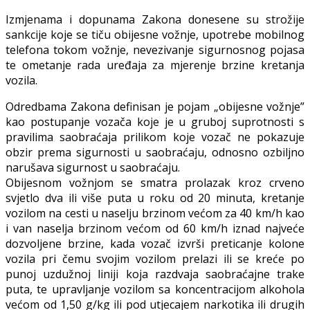
Izmjenama i dopunama Zakona donesene su strožije
sankcije koje se tiču obijesne vožnje, upotrebe mobilnog
telefona tokom vožnje, nevezivanje sigurnosnog pojasa
te ometanje rada uređaja za mjerenje brzine kretanja
vozila.
Odredbama Zakona definisan je pojam „obijesne vožnje”
kao postupanje vozača koje je u gruboj suprotnosti s
pravilima saobraćaja prilikom koje vozač ne pokazuje
obzir prema sigurnosti u saobraćaju, odnosno ozbiljno
narušava sigurnost u saobraćaju.
Obijesnom vožnjom se smatra prolazak kroz crveno
svjetlo dva ili više puta u roku od 20 minuta, kretanje
vozilom na cesti u naselju brzinom većom za 40 km/h kao
i van naselja brzinom većom od 60 km/h iznad najveće
dozvoljene brzine, kada vozač izvrši preticanje kolone
vozila pri čemu svojim vozilom prelazi ili se kreće po
punoj uzdužnoj liniji koja razdvaja saobraćajne trake
puta, te upravljanje vozilom sa koncentracijom alkohola
većom od 1,50 g/kg ili pod utjecajem narkotika ili drugih