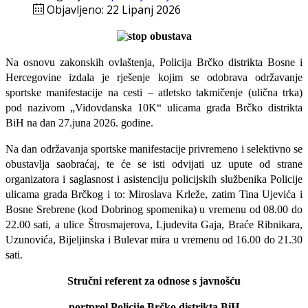
Objavljeno: 22 Lipanj 2026
Na osnovu zakonskih ovlaštenja, Policija Brčko distrikta Bosne i
Hercegovine izdala je rješenje kojim se odobrava održavanje
sportske manifestacije na cesti – atletsko takmičenje (ulična trka)
pod nazivom „Vidovdanska 10K“ ulicama grada Brčko distrikta
BiH na dan 27.juna 2026. godine.
Na dan održavanja sportske manifestacije privremeno i selektivno se
obustavlja saobraćaj, te će se isti odvijati uz upute od strane
organizatora i saglasnost i asistenciju policijskih službenika Policije
ulicama grada Brčkog i to: Miroslava Krleže, zatim Tina Ujevića i
Bosne Srebrene (kod Dobrinog spomenika) u vremenu od 08.00 do
22.00 sati, a ulice Štrosmajerova, Ljudevita Gaja, Braće Ribnikara,
Uzunovića, Bijeljinska i Bulevar mira u vremenu od 16.00 do 21.30
sati.
Stručni referent za odnose s javnošću
portprol Policije Brčko distrikta BiH