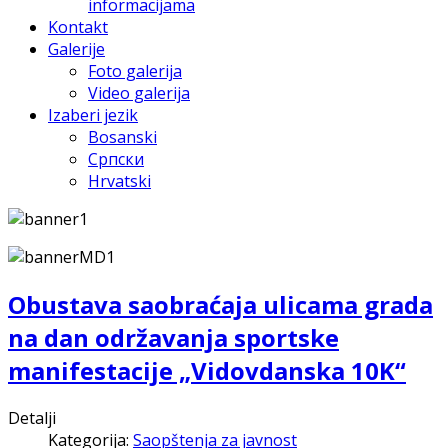
informacijama
Kontakt
Galerije
Foto galerija
Video galerija
Izaberi jezik
Bosanski
Српски
Hrvatski
Obustava saobraćaja ulicama grada
na dan održavanja sportske
manifestacije „Vidovdanska 10K“
Detalji
Kategorija:
Saopštenja za javnost