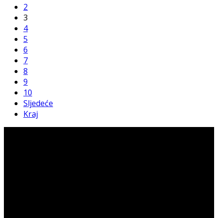
2
3
4
5
6
7
8
9
10
Sljedeće
Kraj