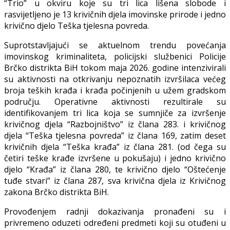
“Trio” u okviru koje su tri lica lišena slobode i
rasvijetljeno je 13 krivičnih djela imovinske prirode i jedno
krivično djelo Teška tjelesna povreda.
Suprotstavljajući se aktuelnom trendu povećanja
imovinskog kriminaliteta, policijski službenici Policije
Brčko distrikta BiH tokom maja 2026. godine intenzivirali
su aktivnosti na otkrivanju nepoznatih izvršilaca većeg
broja teških krađa i krađa počinjenih u užem gradskom
području. Operativne aktivnosti rezultirale su
identifikovanjem tri lica koja se sumnjiče za izvršenje
krivičnog djela “Razbojništvo” iz člana 283. i krivičnog
djela “Teška tjelesna povreda” iz člana 169, zatim deset
krivičnih djela “Teška krađa” iz člana 281. (od čega su
četiri teške krađe izvršene u pokušaju) i jedno krivično
djelo “Krađa” iz člana 280, te krivično djelo “Oštećenje
tuđe stvari” iz člana 287, sva krivična djela iz Krivičnog
zakona Brčko distrikta BiH.
Provođenjem radnji dokazivanja pronađeni su i
privremeno oduzeti određeni predmeti koji su otuđeni u