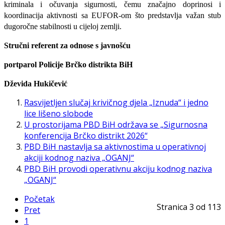
kriminala i očuvanja sigurnosti, čemu značajno doprinosi i
koordinacija aktivnosti sa EUFOR-om što predstavlja važan stub
dugoročne stabilnosti u cijeloj zemlji.
Stručni referent za odnose s javnošću
portparol Policije Brčko distrikta BiH
Dževida Hukičević
Rasvijetljen slučaj krivičnog djela „Iznuda“ i jedno
lice lišeno slobode
U prostorijama PBD BiH održava se „Sigurnosna
konferencija Brčko distrikt 2026“
PBD BiH nastavlja sa aktivnostima u operativnoj
akciji kodnog naziva „OGANJ“
PBD BiH provodi operativnu akciju kodnog naziva
„OGANJ“
Početak
Stranica 3 od 113
Pret
1