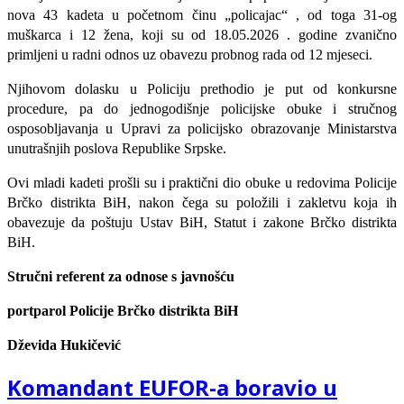
nova 43 kadeta
u početnom činu „policajac“ , od toga
31-og
muškarca i 12 žena, koji su od 18.05.2026 . godine zvanično
primljeni u radni odnos uz obavezu probnog rada od 12 mjeseci.
Njihovom dolasku u Policiju prethodio je put od konkursne
procedure, pa do jednogodišnje policijske obuke i stručnog
osposobljavanja u Upravi za policijsko obrazovanje Ministarstva
unutrašnjih poslova Republike Srpske.
Ovi mladi kadeti prošli su i praktični dio obuke u redovima Policije
Brčko distrikta BiH, nakon čega su položili i zakletvu koja ih
obavezuje da poštuju Ustav BiH, Statut i zakone Brčko distrikta
BiH.
Stručni referent za odnose s javnošću
portparol Policije Brčko distrikta BiH
Dževida Hukičević
Komandant EUFOR-a boravio u