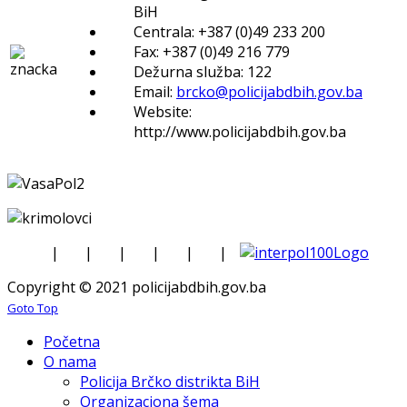
BiH
Centrala: +387 (0)49 233 200
Fax: +387 (0)49 216 779
Dežurna služba: 122
Email:
brcko@policijabdbih.gov.ba
Website:
http://www.policijabdbih.gov.ba
|
|
|
|
|
|
Copyright © 2021 policijabdbih.gov.ba
Goto Top
Početna
O nama
Policija Brčko distrikta BiH
Organizaciona šema