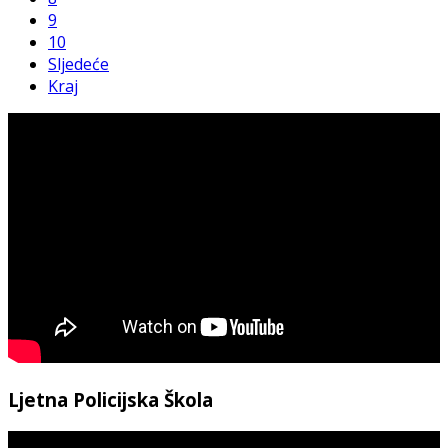
9
10
Sljedeće
Kraj
Ljetna Policijska Škola