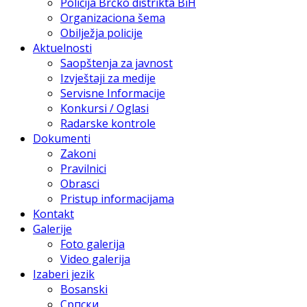
Policija Brčko distrikta BiH
Organizaciona šema
Obilježja policije
Aktuelnosti
Saopštenja za javnost
Izvještaji za medije
Servisne Informacije
Konkursi / Oglasi
Radarske kontrole
Dokumenti
Zakoni
Pravilnici
Obrasci
Pristup informacijama
Kontakt
Galerije
Foto galerija
Video galerija
Izaberi jezik
Bosanski
Српски