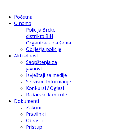
Početna
O nama
Policija Brčko
distrikta BiH
Organizaciona šema
Obilježja policije
Aktuelnosti
Saopštenja za
javnost
Izvještaji za medije
Servisne Informacije
Konkursi / Oglasi
Radarske kontrole
Dokumenti
Zakoni
Pravilnici
Obrasci
Pristup