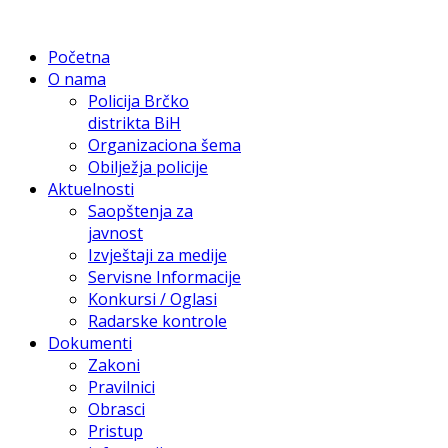
Početna
O nama
Policija Brčko
distrikta BiH
Organizaciona šema
Obilježja policije
Aktuelnosti
Saopštenja za
javnost
Izvještaji za medije
Servisne Informacije
Konkursi / Oglasi
Radarske kontrole
Dokumenti
Zakoni
Pravilnici
Obrasci
Pristup