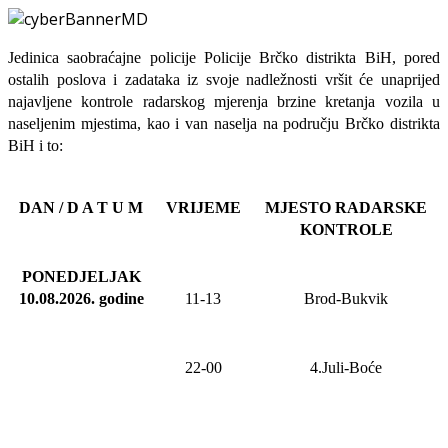
Jedinica saobraćajne policije Policije Brčko distrikta BiH, pored
ostalih poslova i zadataka iz svoje nadležnosti
vršit će
unaprijed
najavljene
kontrole radarskog mjerenja brzine kretanja vozila u
naseljenim mjestima, kao i van naselja na području Brčko distrikta
BiH i to:
DAN / D A T U M
VRIJEME
MJESTO RADARSKE
KONTROLE
PONEDJELJAK
10.08.2026
.
godine
11-13
Brod-Bukvik
22-00
4.Juli-Boće