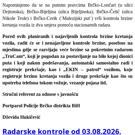
Napominjemo da se na putnim pravcima Brčko-Lončari (u ulici
Dejtonska), Brčko-Bijeljina (ulica Bijeljinska), Brčko-Čelić (ulica
Nikole Tesle) i Brčko-Cerik (¨Malezijski put¨) vrši kontrola brzine
kretanja vozila iz dva smjera pomoću stacionarnih radara.
Pored ovih planiranih i najavljenih kontrola brzine kretanja
vozila, radit će se i nenajavljene kontrole brzine, posebno na
mjestima gdje se razvijaju veće brzine sa pokretnim radarom
„TruCam“, koji je pogodan za postavljanje na bilo kojoj dionici
puta i koji nakon podešavanja, automatski samostalno radi i
registruje prekršaje, kao i „EKIN – patrol“ vozilom, koje
registruje brzinu kretanja vozila i druge prekršaje kao što su
upotreba telefona tokom vožnje, vezanje pojasa itd.
Stručni referent za odnose s javnošću
Portparol Policije Brčko distrikta BiH
Dževida Hukičević
Radarske kontrole od 03.08.2026.