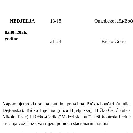
NEDJELJA
13
-
15
Omerbegovača-Boć
02.08.2026.
godine
21-23
Brčko-Gorice
Napominjemo da se na putnim pravcima Brčko-Lončari (u ulici
Dejtonska), Brčko-Bijeljina (ulica Bijeljinska), Brčko-Čelić (ulica
Nikole Tesle) i Brčko-Cerik (¨Malezijski put¨) vrši kontrola brzine
kretanja vozila iz dva smjera pomoću stacionarnih radara.