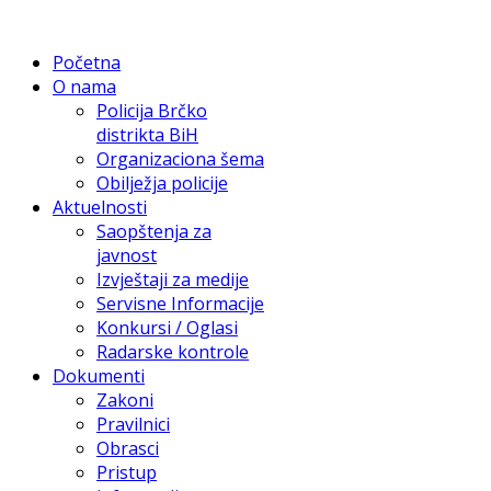
Početna
O nama
Policija Brčko
distrikta BiH
Organizaciona šema
Obilježja policije
Aktuelnosti
Saopštenja za
javnost
Izvještaji za medije
Servisne Informacije
Konkursi / Oglasi
Radarske kontrole
Dokumenti
Zakoni
Pravilnici
Obrasci
Pristup