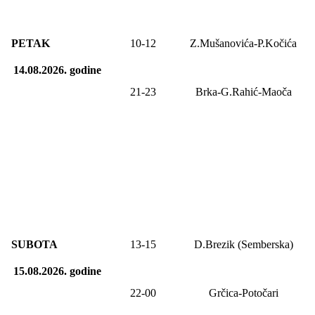
PETAK
10-12
Z.Mušanovića-P.Kočića
14.08.2026.
godine
21-23
Brka-G.Rahić-Maoča
SUBOTA
13
-1
5
D.Brezik (Semberska)
15.08.2026.
godine
22-00
Grčica-Potočari