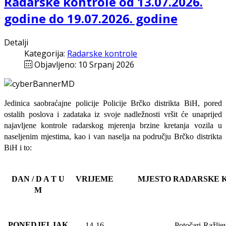
Radarske kontrole od 13.07.2026.
godine do 19.07.2026. godine
Detalji
Kategorija:
Radarske kontrole
Objavljeno: 10 Srpanj 2026
Jedinica saobraćajne policije Policije Brčko distrikta BiH, pored
ostalih poslova i zadataka iz svoje nadležnosti
vršit će
unaprijed
najavljene
kontrole radarskog mjerenja brzine kretanja vozila u
naseljenim mjestima, kao i van naselja na području Brčko distrikta
BiH i to:
DAN / D A T U
VRIJEME
MJESTO RADARSKE 
M
PONEDJELJAK
14-16
Potočari-Ražlje