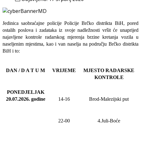
Jedinica saobraćajne policije Policije Brčko distrikta BiH, pored
ostalih poslova i zadataka iz svoje nadležnosti
vršit će
unaprijed
najavljene
kontrole radarskog mjerenja brzine kretanja vozila u
naseljenim mjestima, kao i van naselja na području Brčko distrikta
BiH i to:
DAN / D A T U M
VRIJEME
MJESTO RADARSKE
KONTROLE
PONEDJELJAK
20.07.2026
.
godine
14-16
Brod-Malezijski put
22-00
4.Juli-Boće