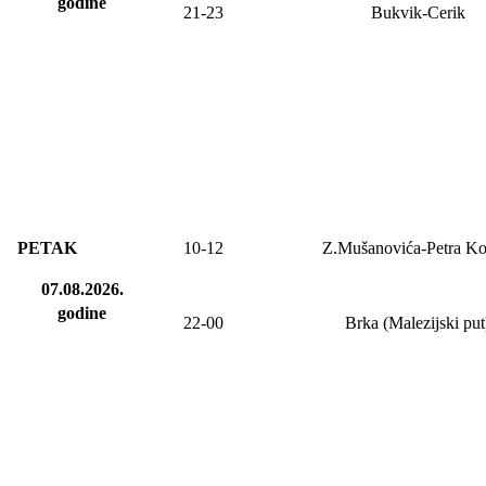
godine
21-23
Bukvik-Cerik
PETAK
10-
12
Z.Mušanovića-Petra Ko
07.08.2026.
godine
2
2
-
00
Brka (Malezijski put