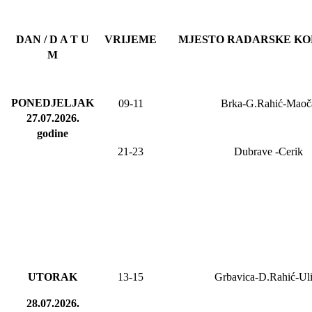
DAN / D A T U
VRIJEME
MJESTO RADARSKE K
M
PONEDJELJAK
09-11
Brka-G.Rahić-Maoč
27.07.2026
.
godine
21-23
Dubrave
-Cerik
UTORAK
13-15
Grbavica-D.Rahić-Ul
28.07.2026.