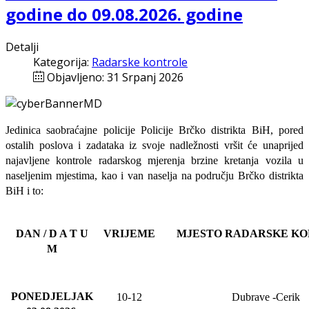
godine do 09.08.2026. godine
Detalji
Kategorija:
Radarske kontrole
Objavljeno: 31 Srpanj 2026
Jedinica saobraćajne policije Policije Brčko distrikta BiH, pored
ostalih poslova i zadataka iz svoje nadležnosti
vršit će
unaprijed
najavljene
kontrole radarskog mjerenja brzine kretanja vozila u
naseljenim mjestima, kao i van naselja na području Brčko distrikta
BiH i to:
DAN / D A T U
VRIJEME
MJESTO RADARSKE K
M
PONEDJELJAK
10-12
Dubrave
-Cerik