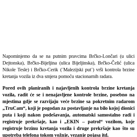
Napominjemo da se na putnim pravcima Brčko-Lončari (u ulici
Dejtonska), Brčko-Bijeljina (ulica Bijeljinska), Brčko-Čelić (ulica
Nikole Tesle) i Brčko-Cerik (¨Malezijski put¨) vrši kontrola brzine
kretanja vozila iz dva smjera pomoću stacionarnih radara.
Pored ovih planiranih i najavljenih kontrola brzine kretanja
vozila, radit će se i nenajavljene kontrole brzine, posebno na
mjestima gdje se razvijaju veće brzine sa pokretnim radarom
„TruCam“, koji je pogodan za postavljanje na bilo kojoj dionici
puta i koji nakon podešavanja, automatski samostalno radi i
registruje prekršaje, kao i „EKIN – patrol“ vozilom, koje
registruje brzinu kretanja vozila i druge prekršaje kao što su
upotreba telefona tokom vožnje, vezanje pojasa itd.