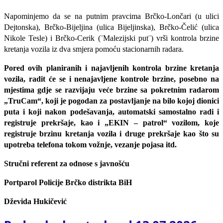
Napominjemo da se na putnim pravcima Brčko-Lončari (u ulici
Dejtonska), Brčko-Bijeljina (ulica Bijeljinska), Brčko-Čelić (ulica
Nikole Tesle) i Brčko-Cerik (¨Malezijski put¨) vrši kontrola brzine
kretanja vozila iz dva smjera pomoću stacionarnih radara.
Pored ovih planiranih i najavljenih kontrola brzine kretanja
vozila, radit će se i nenajavljene kontrole brzine, posebno na
mjestima gdje se razvijaju veće brzine sa pokretnim radarom
„TruCam“, koji je pogodan za postavljanje na bilo kojoj dionici
puta i koji nakon podešavanja, automatski samostalno radi i
registruje prekršaje, kao i „EKIN – patrol“ vozilom, koje
registruje brzinu kretanja vozila i druge prekršaje kao što su
upotreba telefona tokom vožnje, vezanje pojasa itd.
Stručni referent za odnose s javnošću
Portparol Policije Brčko distrikta BiH
Dževida Hukičević