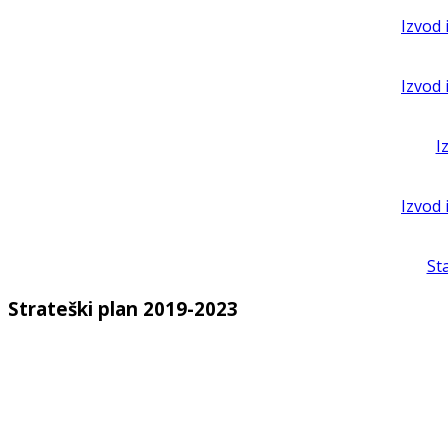
Izvod 
Izvod 
I
Izvod 
St
Strateški plan 2019-2023