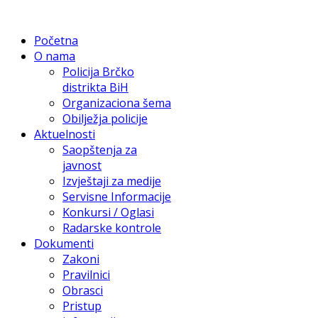
Početna
O nama
Policija Brčko
distrikta BiH
Organizaciona šema
Obilježja policije
Aktuelnosti
Saopštenja za
javnost
Izvještaji za medije
Servisne Informacije
Konkursi / Oglasi
Radarske kontrole
Dokumenti
Zakoni
Pravilnici
Obrasci
Pristup