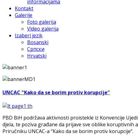
informacijama
Kontakt
Galerije
Foto galerija
Video galerija
Izaberi jezik
Bosanski
Српски
Hrvatski
UNCAC "Kako da se borim protiv korupcije"
PBD BiH podržava aktivnosti proistekle iz Konvencije Ujedin
djela, te poziva građane da prijave sve oblike koruptivnih a
Priručniku UNCAC-a “Kako da se borim protiv korupcije”.