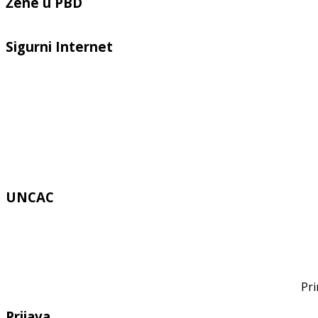
Žene u PBD
Sigurni Internet
UNCAC
Pri
Prijava