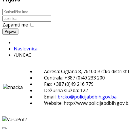
Zapamti me
Prijava
Naslovnica
/
UNCAC
Adresa: Ciglana 8, 76100 Brčko distrikt
Centrala: +387 (0)49 233 200
Fax: +387 (0)49 216 779
Dežurna služba: 122
Email:
brcko@policijabdbih.gov.ba
Website: http://www.policijabdbih.gov.b