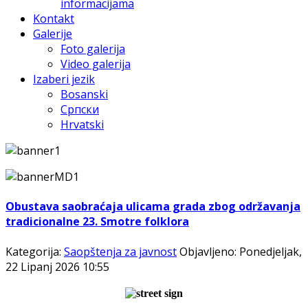
informacijama
Kontakt
Galerije
Foto galerija
Video galerija
Izaberi jezik
Bosanski
Српски
Hrvatski
Obustava saobraćaja ulicama grada zbog održavanja
tradicionalne 23. Smotre folklora
Kategorija:
Saopštenja za javnost
Objavljeno: Ponedjeljak,
22 Lipanj 2026 10:55