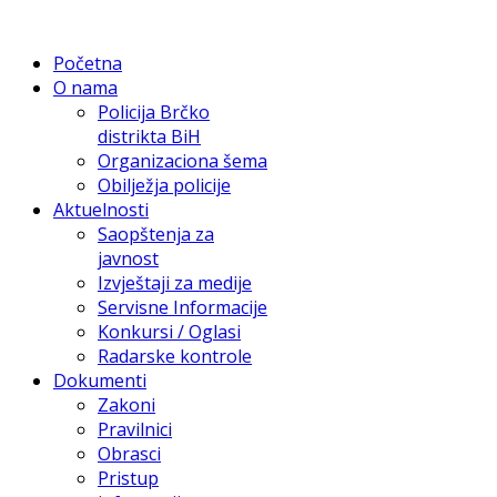
Početna
O nama
Policija Brčko
distrikta BiH
Organizaciona šema
Obilježja policije
Aktuelnosti
Saopštenja za
javnost
Izvještaji za medije
Servisne Informacije
Konkursi / Oglasi
Radarske kontrole
Dokumenti
Zakoni
Pravilnici
Obrasci
Pristup