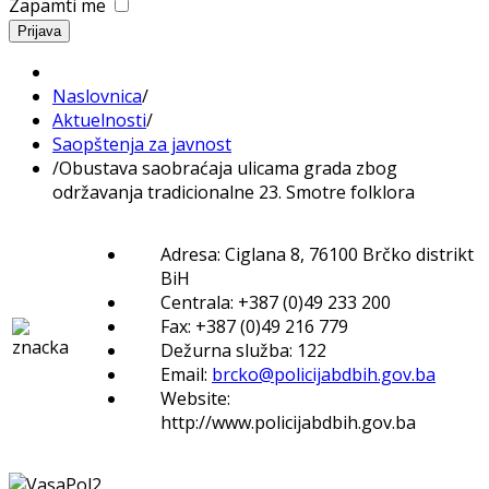
Zapamti me
Prijava
Naslovnica
/
Aktuelnosti
/
Saopštenja za javnost
/
Obustava saobraćaja ulicama grada zbog
održavanja tradicionalne 23. Smotre folklora
Adresa: Ciglana 8, 76100 Brčko distrikt
BiH
Centrala: +387 (0)49 233 200
Fax: +387 (0)49 216 779
Dežurna služba: 122
Email:
brcko@policijabdbih.gov.ba
Website:
http://www.policijabdbih.gov.ba