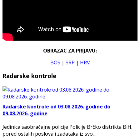
OBRAZAC ZA PRIJAVU:
BOS
|
SRP
|
HRV
Radarske kontrole
Radarske kontrole od 03.08.2026. godine do
09.08.2026. godine
Jedinica saobraćajne policije Policije Brčko distrikta BiH,
pored ostalih poslova i zadataka iz svo...