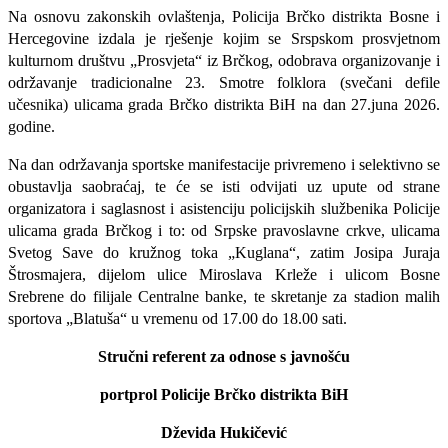
Na osnovu zakonskih ovlaštenja, Policija Brčko distrikta Bosne i
Hercegovine izdala je rješenje kojim se Srspskom prosvjetnom
kulturnom društvu „Prosvjeta“ iz Brčkog, odobrava organizovanje i
održavanje tradicionalne 23. Smotre folklora (svečani defile
učesnika) ulicama grada Brčko distrikta BiH na dan 27.juna 2026.
godine.
Na dan održavanja sportske manifestacije privremeno i selektivno se
obustavlja saobraćaj, te će se isti odvijati uz upute od strane
organizatora i saglasnost i asistenciju policijskih službenika Policije
ulicama grada Brčkog i to: od Srpske pravoslavne crkve, ulicama
Svetog Save do kružnog toka „Kuglana“, zatim Josipa Juraja
Štrosmajera, dijelom ulice Miroslava Krleže i ulicom Bosne
Srebrene do filijale Centralne banke, te skretanje za stadion malih
sportova „Blatuša“ u vremenu od 17.00 do 18.00 sati.
Stručni referent za odnose s javnošću
portprol Policije Brčko distrikta BiH
Dževida Hukičević