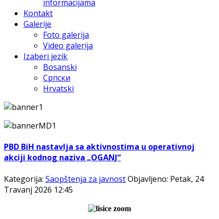
informacijama
Kontakt
Galerije
Foto galerija
Video galerija
Izaberi jezik
Bosanski
Српски
Hrvatski
PBD BiH nastavlja sa aktivnostima u operativnoj
akciji kodnog naziva „OGANJ“
Kategorija:
Saopštenja za javnost
Objavljeno: Petak, 24
Travanj 2026 12:45