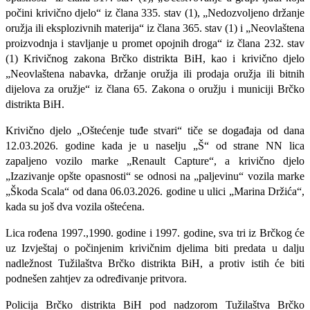
počini krivično djelo“ iz člana 335. stav (1), „Nedozvoljeno držanje
oružja ili eksplozivnih materija“ iz člana 365. stav (1) i „Neovlaštena
proizvodnja i stavljanje u promet opojnih droga“ iz člana 232. stav
(1) Krivičnog zakona Brčko distrikta BiH, kao i krivično djelo
„Neovlaštena nabavka, držanje oružja ili prodaja oružja ili bitnih
dijelova za oružje“ iz člana 65. Zakona o oružju i municiji Brčko
distrikta BiH.
Krivično djelo „Oštećenje tuđe stvari“ tiče se događaja od dana
12.03.2026. godine kada je u naselju „Š“ od strane NN lica
zapaljeno vozilo marke „Renault Capture“, a krivično djelo
„Izazivanje opšte opasnosti“ se odnosi na „paljevinu“ vozila marke
„Škoda Scala“ od dana 06.03.2026. godine u ulici „Marina Držića“,
kada su još dva vozila oštećena.
Lica rođena 1997.,1990. godine i 1997. godine, sva tri iz Brčkog će
uz Izvještaj o počinjenim krivičnim djelima biti predata u dalju
nadležnost Tužilaštva Brčko distrikta BiH, a protiv istih će biti
podnešen zahtjev za određivanje pritvora.
Policija Brčko distrikta BiH pod nadzorom Tužilaštva Brčko