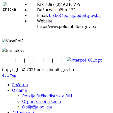
Fax: +387 (0)49 216 779
Dežurna služba: 122
Email:
brcko@policijabdbih.gov.ba
Website:
http://www.policijabdbih.gov.ba
|
|
|
|
|
|
Copyright © 2021 policijabdbih.gov.ba
Goto Top
Početna
O nama
Policija Brčko distrikta BiH
Organizaciona šema
Obilježja policije
Aktuelnosti