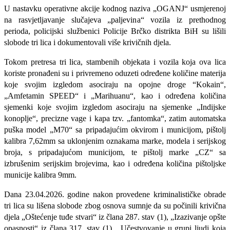
U nastavku operativne akcije kodnog naziva „OGANJ“ usmjerenoj
na rasvjetljavanje slučajeva „paljevina“ vozila iz prethodnog
perioda, policijski službenici Policije Brčko distrikta BiH su lišili
slobode tri lica i dokumentovali više krivičnih djela.
Tokom pretresa tri lica, stambenih objekata i vozila koja ova lica
koriste pronađeni su i privremeno oduzeti
određene količine materija
koje svojim izgledom asociraju na opojne droge “Kokain“,
„Amfetamin SPEED“ i „Marihuanu“, kao i određena količina
sjemenki koje svojim izgledom asociraju na sjemenke „Indijske
konoplje“, precizne vage i kapa tzv. „fantomka“, zatim automatska
puška model „M70“ sa pripadajućim okvirom i municijom, pištolj
kalibra 7,62mm sa uklonjenim oznakama marke, modela i serijskog
broja, s pripadajućom municijom, te
pištolj marke „CZ“ sa
izbrušenim serijskim brojevima,
kao i određena količina pištoljske
municije kalibra 9mm.
Dana 23.04.2026. godine nakon provedene kriminalističke obrade
tri lica su lišena slobode zbog osnova sumnje da su počinili krivična
djela „Oštećenje tuđe stvari“ iz člana 287. stav (1), „Izazivanje opšte
opasnosti“ iz člana 317. stav (1), „Učestvovanje u grupi ljudi koja