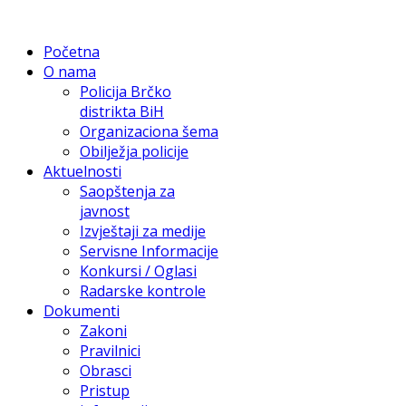
Početna
O nama
Policija Brčko
distrikta BiH
Organizaciona šema
Obilježja policije
Aktuelnosti
Saopštenja za
javnost
Izvještaji za medije
Servisne Informacije
Konkursi / Oglasi
Radarske kontrole
Dokumenti
Zakoni
Pravilnici
Obrasci
Pristup