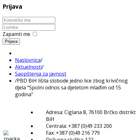
Prijava
Zapamti me
Prijava
Naslovnica
/
Aktuelnosti
/
Saopštenja za javnost
/
PBD BiH lišila slobode jedno lice zbog krivičnog
djela “Spolni odnos sa djetetom mlađim od 15
godina”
Adresa: Ciglana 8, 76100 Brčko distrikt
BiH
Centrala: +387 (0)49 233 200
Fax: +387 (0)49 216 779
Dežurna služba: 122