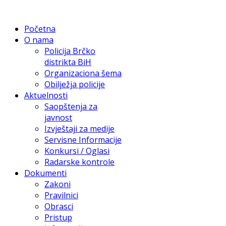
Početna
O nama
Policija Brčko
distrikta BiH
Organizaciona šema
Obilježja policije
Aktuelnosti
Saopštenja za
javnost
Izvještaji za medije
Servisne Informacije
Konkursi / Oglasi
Radarske kontrole
Dokumenti
Zakoni
Pravilnici
Obrasci
Pristup