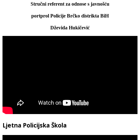
Stručni referent za odnose s javnošću
portprol Policije Brčko distrikta BiH
Dževida Hukičević
Ljetna Policijska Škola