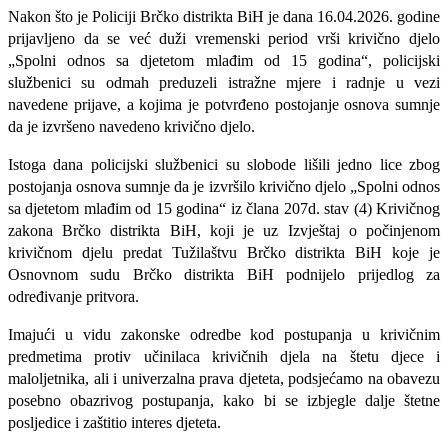
Nakon što je Policiji Brčko distrikta BiH je dana 16.04.2026. godine
prijavljeno da se već duži vremenski period vrši krivično djelo
„Spolni odnos sa djetetom mlađim od 15 godina“, policijski
službenici su odmah preduzeli istražne mjere i radnje u vezi
navedene prijave, a kojima je potvrđeno postojanje osnova sumnje
da je izvršeno navedeno krivično djelo.
Istoga dana policijski službenici su slobode lišili jedno lice zbog
postojanja osnova sumnje da je izvršilo krivično djelo „Spolni odnos
sa djetetom mlađim od 15 godina“ iz člana 207d. stav (4) Krivičnog
zakona Brčko distrikta BiH, koji je uz Izvještaj o počinjenom
krivičnom djelu predat Tužilaštvu Brčko distrikta BiH koje je
Osnovnom sudu Brčko distrikta BiH podnijelo prijedlog za
određivanje pritvora.
Imajući u vidu zakonske odredbe kod postupanja u krivičnim
predmetima protiv učinilaca krivičnih djela na štetu djece i
maloljetnika, ali i univerzalna prava djeteta, podsjećamo na obavezu
posebno obazrivog postupanja, kako bi se izbjegle dalje štetne
posljedice i zaštitio interes djeteta.