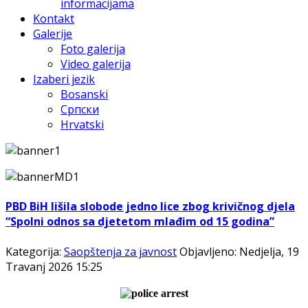
informacijama
Kontakt
Galerije
Foto galerija
Video galerija
Izaberi jezik
Bosanski
Српски
Hrvatski
PBD BiH lišila slobode jedno lice zbog krivičnog djela
“Spolni odnos sa djetetom mlađim od 15 godina”
Kategorija:
Saopštenja za javnost
Objavljeno: Nedjelja, 19
Travanj 2026 15:25