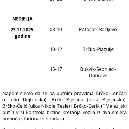
NEDJELJA
08
-10
Potočari-Ražljevo
23.11
.2025.
godine
10-12
Brčko-Plazulje
1
5
-17
Bukvik-Seonjaci-
Dubrave
Napominjemo da se na putnim pravcima Brčko-Lončari
(u ulici Dejtonska), Brčko-Bijeljina (ulica Bijeljinska),
Brčko-Čelić (ulica Nikole Tesle) i Brčko-Cerik (¨Malezijski
put¨) vrši kontrola brzine kretanja vozila iz dva smjera
pomoću stacionarnih radara.