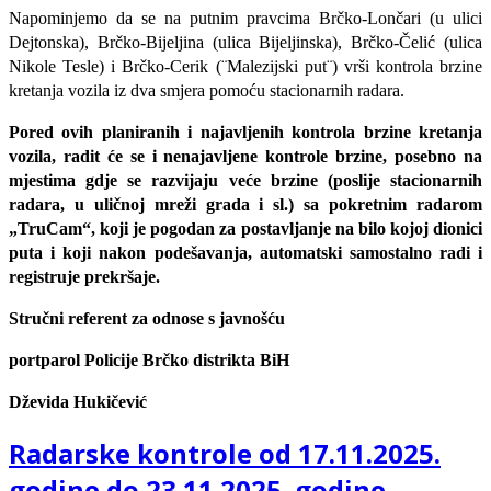
Napominjemo da se na putnim pravcima Brčko-Lončari (u ulici
Dejtonska), Brčko-Bijeljina (ulica Bijeljinska), Brčko-Čelić (ulica
Nikole Tesle) i Brčko-Cerik (¨Malezijski put¨) vrši kontrola brzine
kretanja vozila iz dva smjera pomoću stacionarnih radara.
Pored ovih planiranih i najavljenih kontrola brzine kretanja
vozila, radit će se i nenajavljene kontrole brzine, posebno na
mjestima gdje se razvijaju veće brzine (poslije stacionarnih
radara, u uličnoj mreži grada i sl.) sa pokretnim radarom
„TruCam“, koji je pogodan za postavljanje na bilo kojoj dionici
puta i koji nakon podešavanja, automatski samostalno radi i
registruje prekršaje.
Stručni referent za odnose s javnošću
portparol Policije Brčko distrikta BiH
Dževida Hukičević
Radarske kontrole od 17.11.2025.
godine do 23.11.2025. godine