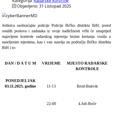
Kategorija:
Radarske kontrole
Objavljeno: 31 Listopad 2025
Jedinica saobraćajne policije Policije Brčko distrikta BiH, pored
ostalih poslova i zadataka iz svoje nadležnosti
vršit će
unaprijed
najavljene
kontrole radarskog mjerenja brzine kretanja vozila u
naseljenim mjestima, kao i van naselja na području Brčko distrikta
BiH i to:
DAN / D A T U M
VRIJEME
MJESTO RADARSKE
KONTROLE
PONEDJELJAK
03.11.2025
.
godine
11-13
Brod-Bukvik
22-00
4.Juli-Boće