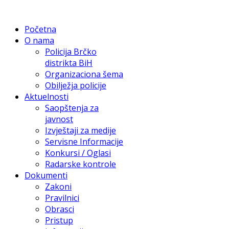
Početna
O nama
Policija Brčko
distrikta BiH
Organizaciona šema
Obilježja policije
Aktuelnosti
Saopštenja za
javnost
Izvještaji za medije
Servisne Informacije
Konkursi / Oglasi
Radarske kontrole
Dokumenti
Zakoni
Pravilnici
Obrasci
Pristup