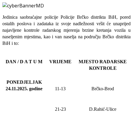
Jedinica saobraćajne policije Policije Brčko distrikta BiH, pored
ostalih poslova i zadataka iz svoje nadležnosti
vršit će
unaprijed
najavljene
kontrole radarskog mjerenja brzine kretanja vozila u
naseljenim mjestima, kao i van naselja na području Brčko distrikta
BiH i to:
DAN / D A T U M
VRIJEME
MJESTO RADARSKE
KONTROLE
PONEDJELJAK
24.11.2025
.
godine
11-13
Brčko-Brod
21-23
D.Rahić-Ulice