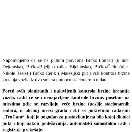
Napominjemo da se na putnim pravcima Brčko-Lončari (u ulici
Dejtonska), Brčko-Bijeljina (ulica Bijeljinska), Brčko-Čelić (ulica
Nikole Tesle) i Brčko-Cerik (¨Malezijski put¨) vrši kontrola brzine
kretanja vozila iz dva smjera pomoću stacionarnih radara.
Pored ovih planiranih i najavljenih kontrola brzine kretanja
vozila, radit će se i nenajavljene kontrole brzine, posebno na
mjestima gdje se razvijaju veće brzine (poslije stacionarnih
radara, u uličnoj mreži grada i sl.) sa pokretnim radarom
„TruCam“, koji je pogodan za postavljanje na bilo kojoj dionici
puta i koji nakon podešavanja, automatski samostalno radi i
registruje prekršaje.