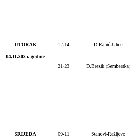
UTORAK
12-14
D.Rahić-Ulice
04.11.2025.
godine
21-2
3
D.Brezik (Semberska)
SRIJEDA
0
9
-1
1
Stanovi-Ražljevo