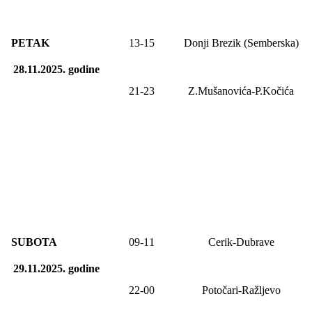
PETAK
13-
15
Donji Brezik (Semberska)
28.11.2025.
godine
21-23
Z.Mušanovića-P.Kočića
SUBOTA
09
-1
1
Cerik-Dubrave
29.11.2025.
godine
22-00
Potočari-Ražljevo