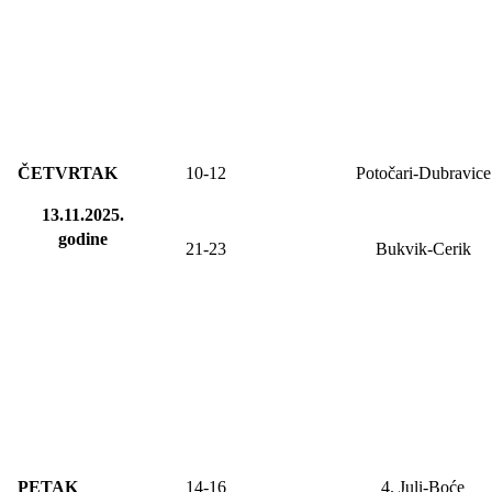
ČETVRTAK
10-12
Potočari-Dubravice
13.11.2025.
godine
21-23
Bukvik-Cerik
PETAK
14-
16
4. Juli-Boće