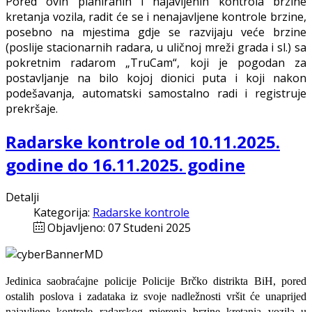
Pored ovih planiranih i najavljenih kontrola brzine
kretanja vozila, radit će se i nenajavljene kontrole brzine,
posebno na mjestima gdje se razvijaju veće brzine
(poslije stacionarnih radara, u uličnoj mreži grada i sl.) sa
pokretnim radarom „TruCam“, koji je pogodan za
postavljanje na bilo kojoj dionici puta i koji nakon
podešavanja, automatski samostalno radi i registruje
prekršaje.
Radarske kontrole od 10.11.2025.
godine do 16.11.2025. godine
Detalji
Kategorija:
Radarske kontrole
Objavljeno: 07 Studeni 2025
Jedinica saobraćajne policije Policije Brčko distrikta BiH, pored
ostalih poslova i zadataka iz svoje nadležnosti
vršit će
unaprijed
najavljene
kontrole radarskog mjerenja brzine kretanja vozila u