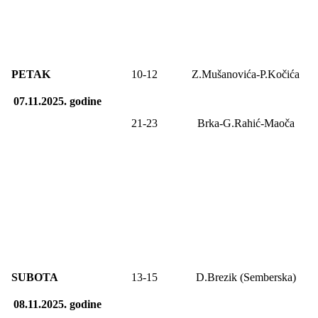
PETAK
10-12
Z.Mušanovića-P.Kočića
07.11.2025.
godine
21-23
Brka-G.Rahić-Maoča
SUBOTA
13
-1
5
D.Brezik (Semberska)
08.11.2025.
godine