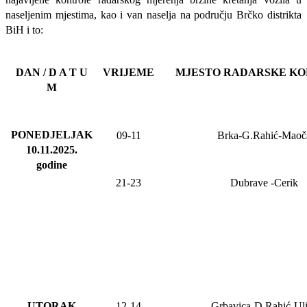
naseljenim mjestima, kao i van naselja na području Brčko distrikta
BiH i to:
DAN / D A T U
VRIJEME
MJESTO RADARSKE K
M
PONEDJELJAK
09-11
Brka-G.Rahić-Maoč
10.11.2025
.
godine
21-23
Dubrave
-Cerik
UTORAK
12-14
Grbavica-D.Rahić-Ul