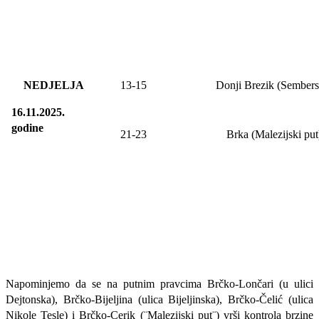
NEDJELJA
13
-
15
Donji Brezik (Sembers
16.11.2025.
godine
21-23
Brka (Malezijski put
Napominjemo da se na putnim pravcima Brčko-Lončari (u ulici
Dejtonska), Brčko-Bijeljina (ulica Bijeljinska), Brčko-Čelić (ulica
Nikole Tesle) i Brčko-Cerik (¨Malezijski put¨) vrši kontrola brzine