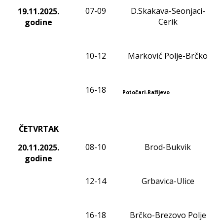
0
7
-
09
D.Skakava-Seonjaci-
19.11
.2025.
Cerik
godine
10-12
Marković Polje-Brčko
1
6
-1
8
Potočari-Ražljevo
ČETVRTAK
0
8
-1
0
Brod-Bukvik
20.11
.2025.
godine
12-14
Grbavica-Ulice
16-18
Brčko-Brezovo Polje