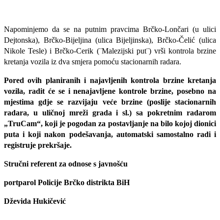
Napominjemo da se na putnim pravcima Brčko-Lončari (u ulici
Dejtonska), Brčko-Bijeljina (ulica Bijeljinska), Brčko-Čelić (ulica
Nikole Tesle) i Brčko-Cerik (¨Malezijski put¨) vrši kontrola brzine
kretanja vozila iz dva smjera pomoću stacionarnih radara.
Pored ovih planiranih i najavljenih kontrola brzine kretanja
vozila, radit će se i nenajavljene kontrole brzine, posebno na
mjestima gdje se razvijaju veće brzine (poslije stacionarnih
radara, u uličnoj mreži grada i sl.) sa pokretnim radarom
„TruCam“, koji je pogodan za postavljanje na bilo kojoj dionici
puta i koji nakon podešavanja, automatski samostalno radi i
registruje prekršaje.
Stručni referent za odnose s javnošću
portparol Policije Brčko distrikta BiH
Dževida Hukičević