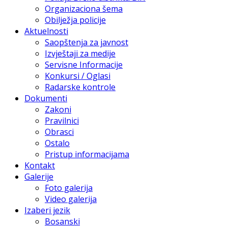
Organizaciona šema
Obilježja policije
Aktuelnosti
Saopštenja za javnost
Izvještaji za medije
Servisne Informacije
Konkursi / Oglasi
Radarske kontrole
Dokumenti
Zakoni
Pravilnici
Obrasci
Ostalo
Pristup informacijama
Kontakt
Galerije
Foto galerija
Video galerija
Izaberi jezik
Bosanski