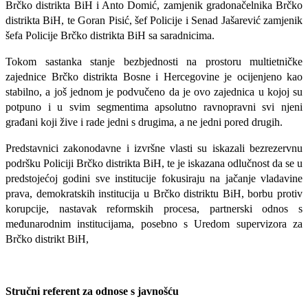
Brčko distrikta BiH i Anto Domić, zamjenik gradonačelnika Brčko
distrikta BiH, te Goran Pisić, šef Policije i Senad Jašarević zamjenik
šefa Policije Brčko distrikta BiH sa saradnicima.
Tokom sastanka stanje bezbjednosti na prostoru multietničke
zajednice Brčko distrikta Bosne i Hercegovine je ocijenjeno kao
stabilno, a još jednom je podvučeno da je ovo zajednica u kojoj su
potpuno i u svim segmentima apsolutno ravnopravni svi njeni
građani koji žive i rade jedni s drugima, a ne jedni pored drugih.
Predstavnici zakonodavne i izvršne vlasti su iskazali bezrezervnu
podršku Policiji Brčko distrikta BiH, te je iskazana odlučnost da se u
predstojećoj godini sve institucije fokusiraju na jačanje vladavine
prava, demokratskih institucija u Brčko distriktu BiH, borbu protiv
korupcije, nastavak reformskih procesa, partnerski odnos s
međunarodnim institucijama, posebno s Uredom supervizora za
Brčko distrikt BiH,
Stručni referent za odnose s javnošću