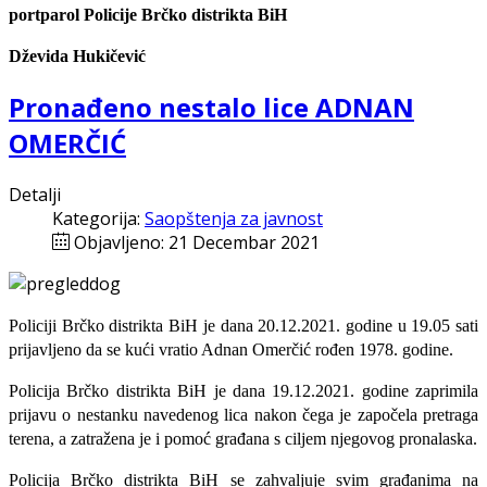
portparol Policije Brčko distrikta BiH
Dževida Hukičević
Pronađeno nestalo lice ADNAN
OMERČIĆ
Detalji
Kategorija:
Saopštenja za javnost
Objavljeno: 21 Decembar 2021
Policiji Brčko distrikta BiH je
d
ana
20
.1
2
.2021. godine u
19
.
0
5
sati
prijav
ljeno
da
se
kuć
i
vratio
Adnan Omerčić rođen 1978. godine.
P
olicija
Brčko distrikta BiH
je dana 19.12.2021. godine zaprimila
prijavu o nestanku navedenog lica nakon čega je započela pretraga
terena, a zatražena je i pomoć građana s ciljem njegovog pronalaska
.
Policija Brčko distrikta BiH se zahvaljuje svim građanima na