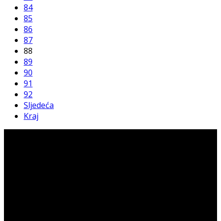
84
85
86
87
88
89
90
91
92
Sljedeća
Kraj