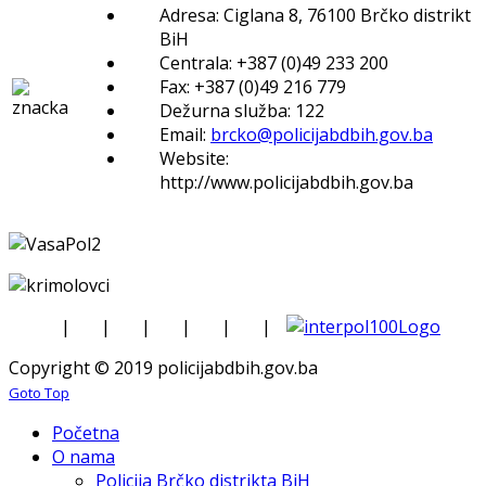
Adresa: Ciglana 8, 76100 Brčko distrikt
BiH
Centrala: +387 (0)49 233 200
Fax: +387 (0)49 216 779
Dežurna služba: 122
Email:
brcko@policijabdbih.gov.ba
Website:
http://www.policijabdbih.gov.ba
|
|
|
|
|
|
Copyright © 2019 policijabdbih.gov.ba
Goto Top
Početna
O nama
Policija Brčko distrikta BiH