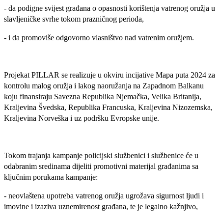
- da podigne svijest građana o opasnosti korištenja vatrenog oružja u
slavljeničke svrhe tokom prazničnog perioda,
- i da promoviše odgovorno vlasništvo nad vatrenim oružjem.
Projekat PILLAR se realizuje u okviru incijative Mapa puta 2024 za
kontrolu malog oružja i lakog naoružanja na Zapadnom Balkanu
koju finansiraju Savezna Republika Njemačka, Velika Britanija,
Kraljevina Švedska, Republika Francuska, Kraljevina Nizozemska,
Kraljevina Norveška i uz podršku Evropske unije.
Tokom trajanja kampanje policijski službenici i službenice će u
odabranim sredinama dijeliti promotivni materijal građanima sa
ključnim porukama kampanje:
- neovlaštena upotreba vatrenog oružja ugrožava sigurnost ljudi i
imovine i izaziva uznemirenost građana, te je legalno kažnjivo,