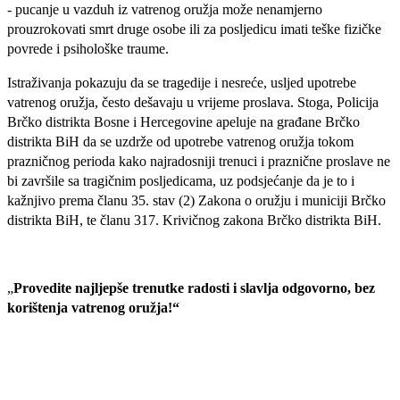
- pucanje u vazduh iz vatrenog oružja može nenamjerno
prouzrokovati smrt druge osobe ili za posljedicu imati teške fizičke
povrede i psihološke traume.
Istraživanja pokazuju da se tragedije i nesreće, usljed upotrebe
vatrenog oružja, često dešavaju u vrijeme proslava. Stoga,
Policija
Brčko distrikta Bosne i Hercegovine
apeluje na građane
Brčko
distrikta BiH
da se uzdrže od upotrebe vatrenog oružja tokom
prazničnog perioda kako najradosniji trenuci i praznične proslave ne
bi završile sa tragičnim posljedicama,
uz podsjećanje da je to i
kažnjivo prema članu 35. stav (2) Zakona o oružju i municiji Brčko
distrikta BiH, te članu 317. Krivičnog zakona Brčko distrikta BiH.
„
Provedite najljepše trenutke radosti i slavlja odgovorno, bez
korištenja vatrenog oružja!“