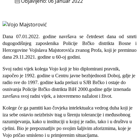
Objavljeno: 06 Januar 2022
Dana 07.01.2022. godine navršava se četrdeset dana od smrti
dugogodišnjeg zaposlenika Policije Brčko distrikta Bosne i
Hercegovine Vojislava Majstorovića zvanog Profa, koji je preminuo
dana 29.11.2021. godine u 60-oj godini.
Svoj radni vijek kolega Vojo koji je bio diplomirani pravnik,
započeo je 1992. godine u Centru javne bezbjednosti Doboj, gdje je
radio sve do 1997. godine kada prelazi u SJB Brčko i ostaje do
osnivanja Policije Brčko distrikta BiH 2000.godine gdje iznenada
završava svoj radni vijek, a istovremeno nažalost i život.
Kolege će ga pamtiti kao čovjeka intelektualca vedrog duha koji je
iza sebe ostavio neizbrisiv trag u širenju tolerancije i međusobnog
razumijevanja, kako u instituciji u kojoj je radio, tako i u društvu u
cjelini. Bio je prepoznatljiv po svojim šaljivim aforizmima, koje je
Vojo pričao smisleno i u primjerenim situacijama.