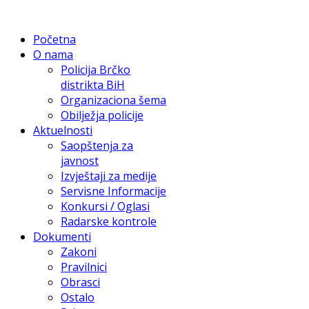
Početna
O nama
Policija Brčko
distrikta BiH
Organizaciona šema
Obilježja policije
Aktuelnosti
Saopštenja za
javnost
Izvještaji za medije
Servisne Informacije
Konkursi / Oglasi
Radarske kontrole
Dokumenti
Zakoni
Pravilnici
Obrasci
Ostalo