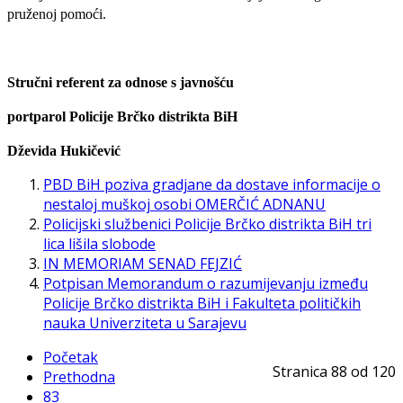
pruženoj pomoći.
Stručni referent za odnose s javnošću
portparol Policije Brčko distrikta BiH
Dževida Hukičević
PBD BiH poziva gradjane da dostavе informacije o
nestaloj muškoj osobi OMERČIĆ ADNANU
Policijski službenici Policije Brčko distrikta BiH tri
lica lišila slobode
IN MEMORIAM SENAD FEJZIĆ
Potpisan Memorandum o razumijevanju između
Policije Brčko distrikta BiH i Fakulteta političkih
nauka Univerziteta u Sarajevu
Početak
Stranica 88 od 120
Prethodna
83