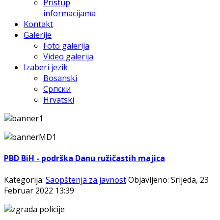
Pristup
informacijama
Kontakt
Galerije
Foto galerija
Video galerija
Izaberi jezik
Bosanski
Српски
Hrvatski
PBD BiH - podrška Danu ružičastih majica
Kategorija:
Saopštenja za javnost
Objavljeno: Srijeda, 23
Februar 2022 13:39