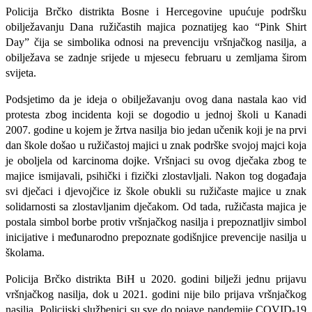
Policija Brčko distrikta Bosne i Hercegovine upućuje podršku
obilježavanju Dana ružičastih majica poznatijeg kao “Pink Shirt
Day” čija se simbolika odnosi na prevenciju vršnjačkog nasilja, a
obilježava se zadnje srijede u mjesecu februaru u zemljama širom
svijeta.
Podsjetimo da je ideja o obilježavanju ovog dana nastala kao vid
protesta zbog incidenta koji se dogodio u jednoj školi u Kanadi
2007. godine u kojem je žrtva nasilja bio jedan učenik koji je na prvi
dan škole došao u ružičastoj majici u znak podrške svojoj majci koja
je oboljela od karcinoma dojke. Vršnjaci su ovog dječaka zbog te
majice ismijavali, psihički i fizički zlostavljali. Nakon tog događaja
svi dječaci i djevojčice iz škole obukli su ružičaste majice u znak
solidarnosti sa zlostavljanim dječakom. Od tada, ružičasta majica je
postala simbol borbe protiv vršnjačkog nasilja i prepoznatljiv simbol
inicijative i međunarodno prepoznate godišnjice prevencije nasilja u
školama.
Policija Brčko distrikta BiH u 2020. godini bilježi jednu prijavu
vršnjačkog nasilja, dok u 2021. godini nije bilo prijava vršnjačkog
nasilja. Policijski službenici su sve do pojave pandemije COVID-19