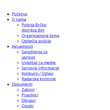
Početna
O nama
Policija Brčko
distrikta BiH
Organizaciona šema
Obilježja policije
Aktuelnosti
Saopštenja za
javnost
Izvještaji za medije
Servisne Informacije
Konkursi / Oglasi
Radarske kontrole
Dokumenti
Zakoni
Pravilnici
Obrasci
Ostalo