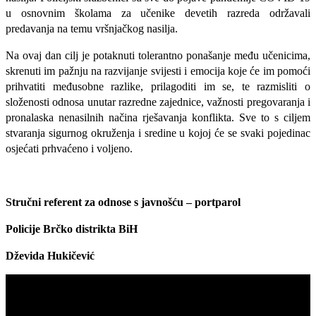
u osnovnim školama za učenike devetih razreda održavali
predavanja na temu vršnjačkog nasilja.
Na ovaj dan cilj je potaknuti tolerantno ponašanje među učenicima,
skrenuti im pažnju na razvijanje svijesti i emocija koje će im pomoći
prihvatiti međusobne razlike, prilagoditi im se, te razmisliti o
složenosti odnosa unutar razredne zajednice, važnosti pregovaranja i
pronalaska nenasilnih načina rješavanja konflikta. Sve to s ciljem
stvaranja sigurnog okruženja i sredine u kojoj će se svaki pojedinac
osjećati prhvaćeno i voljeno.
Stručni referent za odnose s javnošću – portparol
Policije Brčko distrikta BiH
Dževida Hukičević