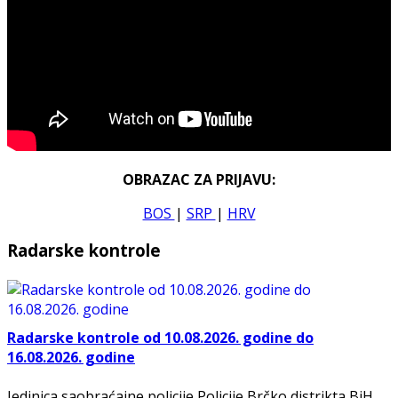
OBRAZAC ZA PRIJAVU:
BOS
|
SRP
|
HRV
Radarske kontrole
Radarske kontrole od 10.08.2026. godine do
16.08.2026. godine
Jedinica saobraćajne policije Policije Brčko distrikta BiH,