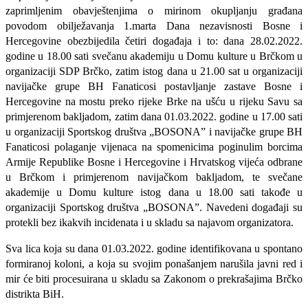
zaprimljenim obavještenjima o mirinom okupljanju građana
povodom obilježavanja 1.marta Dana nezavisnosti Bosne i
Hercegovine obezbijedila četiri događaja i to: dana 28.02.2022.
godine u 18.00 sati svečanu akademiju u Domu kulture u Brčkom u
organizaciji SDP Brčko, zatim istog dana u 21.00 sat u organizaciji
navijačke grupe BH Fanaticosi postavljanje zastave Bosne i
Hercegovine na mostu preko rijeke Brke na ušću u rijeku Savu sa
primjerenom bakljadom, zatim dana 01.03.2022. godine u 17.00 sati
u organizaciji Sportskog društva „BOSONA” i navijačke grupe BH
Fanaticosi polaganje vijenaca na spomenicima poginulim borcima
Armije Republike Bosne i Hercegovine i Hrvatskog vijeća odbrane
u Brčkom i primjerenom navijačkom bakljadom, te svečane
akademije u Domu kulture istog dana u 18.00 sati takođe u
organizaciji Sportskog društva „BOSONA”. Navedeni događaji su
protekli bez ikakvih incidenata i u skladu sa najavom organizatora.
Sva lica koja su dana 01.03.2022. godine identifikovana u spontano
formiranoj koloni, a koja su svojim ponašanjem narušila javni red i
mir će biti procesuirana u skladu sa Zakonom o prekrašajima Brčko
distrikta BiH.