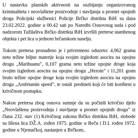
U nastavku planskih aktivnosti na suzbijanju organizovanog
kriminaliteta i neovlaštene proizvodnje i stavljanja u promet opojnih
droga Policijski službenici Policije Brčko distrikta BiH su dana
23.02.2022. godine u 00.42 sati po Naredbi Osnovnog suda i pod
nadzorom Tužilaštva Brčko distrikta BiH izvršili pretrese stambenog
objekta i pet lica u jednom brčanskom naselju.
Tokom pretresa pronađeno je i privremeno oduzeto: 4,962 grama
neto težine biljne materije koja svojim izgledom asocira na opojnu
drogu „Marihuanu”, 0,107 grama neto težine opojne droge koja
svojim izgledom aoscira na opojnu drogu „Heroin” i 11,201 gram
bruto težine opojne droge koja svojim izgledom asocira na opojnu
drogu „Amfetamin speed”, te ostali predmeti koji će biti korišteni u
krivičnom postupku.
Nakon pretresa zbog osnova sumnje da su počinili krivično djelo
„Neovlaštena proizvodnja i stavljanje u promet opojnih droga” iz
člana 232. stav (1) Krivičnog zakona Brčko distrikta BiH, slobode
su lišena lica DŽ.A. rođen 1975. godine u Beču i D.I. rođen 1972.
godine u Njemačkoj, nastanjen u Brčkom..