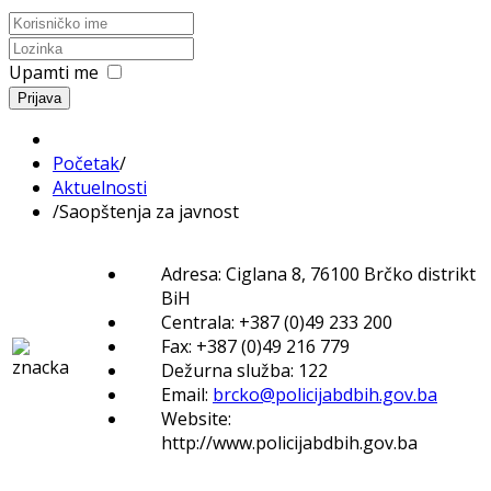
Upamti me
Prijava
Početak
/
Aktuelnosti
/
Saopštenja za javnost
Adresa: Ciglana 8, 76100 Brčko distrikt
BiH
Centrala: +387 (0)49 233 200
Fax: +387 (0)49 216 779
Dežurna služba: 122
Email:
brcko@policijabdbih.gov.ba
Website:
http://www.policijabdbih.gov.ba