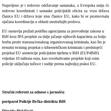
Najavljeno je i redovno održavanje sastanaka, a Evropska unija će
redovno koordinirati i sastanke policijskih oficira za vezu država
članica EU i država koje nisu članice EU, kako bi se promovisala
ojačana koordinacija u oblasti unutrašnjih poslova.
EU nastavlja pružati podršku agencijama za provođenje zakona u
BiH kroz IPA projekte za dalje jačanje njihovih kapaciteta za bolju
borbu protiv transnacionalnog organizovanog kriminala, kao što je
trenutni twining projekat o kibernetičkom kriminalu i predstojeći
projekat EU asistencije policijskim tijelima u BiH (EUP4BiH)
vrijedan 10 miliona eura, kao sveobuhvatne projekte koji osim
policije uključuju tužioce i sudije prema najboljoj praksi EU.
Stručni referent za odnose s javnošću
portparol Policije Brčko distrikta BiH
Dževida Hukičević