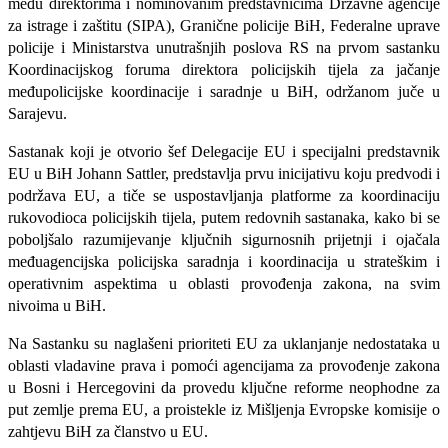
među direktorima i nominovanim predstavnicima Državne agencije
za istrage i zaštitu (SIPA), Granične policije BiH, Federalne uprave
policije i Ministarstva unutrašnjih poslova RS na prvom sastanku
Koordinacijskog foruma direktora policijskih tijela za jačanje
međupolicijske koordinacije i saradnje u BiH, održanom juče u
Sarajevu.
Sastanak koji je otvorio šef Delegacije EU i specijalni predstavnik
EU u BiH Johann Sattler, predstavlja prvu inicijativu koju predvodi i
podržava EU, a tiče se uspostavljanja platforme za koordinaciju
rukovodioca policijskih tijela, putem redovnih sastanaka, kako bi se
poboljšalo razumijevanje ključnih sigurnosnih prijetnji i ojačala
međuagencijska policijska saradnja i koordinacija u strateškim i
operativnim aspektima u oblasti provođenja zakona, na svim
nivoima u BiH.
Na Sastanku su naglašeni prioriteti EU za uklanjanje nedostataka u
oblasti vladavine prava i pomoći agencijama za provođenje zakona
u Bosni i Hercegovini da provedu ključne reforme neophodne za
put zemlje prema EU, a proistekle iz Mišljenja Evropske komisije o
zahtjevu BiH za članstvo u EU.