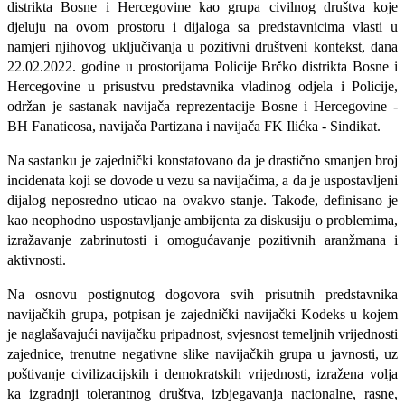
distrikta Bosne i Hercegovine kao grupa civilnog društva koje
djeluju na ovom prostoru i dijaloga sa predstavnicima vlasti u
namjeri njihovog uključivanja u pozitivni društveni kontekst, dana
22.02.2022. godine u prostorijama Policije Brčko distrikta Bosne i
Hercegovine u prisustvu predstavnika vladinog odjela i Policije,
održan je sastanak navijača reprezentacije B
osne
i
H
ercegovine
-
BH Fanaticosa, navijača Partizana i navijača FK Ilićka - Sindikat.
Na sastanku je zajednički konstatovano da je drastično smanjen broj
incidenata koji se dovode u vezu sa navijačima, a da je uspostavljeni
dijalog neposredno uticao na ovakvo stanje. Takođe, definisano je
kao neophodno uspostavljanje ambijenta za
diskusiju
o problemima,
izražavanje zabrinutosti i omogućavanje pozitivnih aranžmana i
aktivnosti.
Na osnovu postignutog dogovora svih prisutnih predstavnika
navijačkih grupa, potpisan je zajednički navijački Kodeks u kojem
je naglašavajući navijačku pripadnost, svjesnost temeljnih vrijednosti
zajednice, trenutne negativne slike navijačkih grupa u javnosti, uz
poštivanje civilizacijskih i demokratskih vrijednosti, izražena volja
ka izgradnji tolerantnog društva, izbjegavanja nacionalne, rasne,