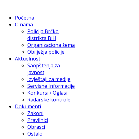
Početna
O nama
Policija Brčko
distrikta BiH
Organizaciona šema
Obilježja policije
Aktuelnosti
Saopštenja za
javnost
Izvještaji za medije
Servisne Informacije
Konkursi / Oglasi
Radarske kontrole
Dokumenti
Zakoni
Pravilnici
Obrasci
Ostalo