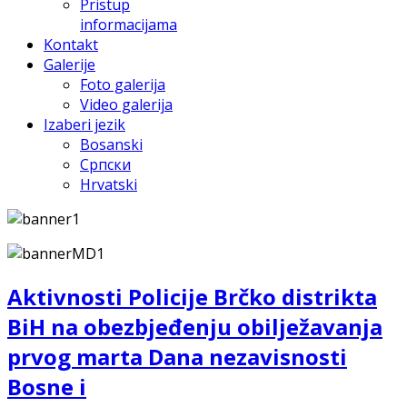
Pristup
informacijama
Kontakt
Galerije
Foto galerija
Video galerija
Izaberi jezik
Bosanski
Српски
Hrvatski
Aktivnosti Policije Brčko distrikta
BiH na obezbjeđenju obilježavanja
prvog marta Dana nezavisnosti
Bosne i