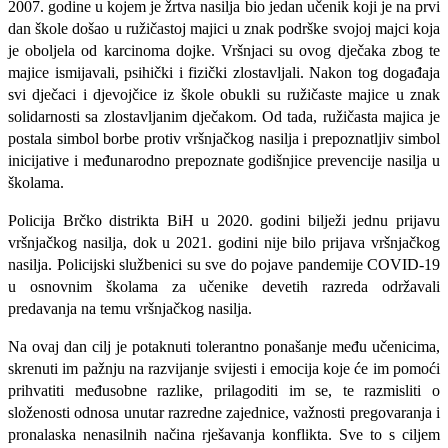
2007. godine u kojem je žrtva nasilja bio jedan učenik koji je na prvi
dan škole došao u ružičastoj majici u znak podrške svojoj majci koja
je oboljela od karcinoma dojke. Vršnjaci su ovog dječaka zbog te
majice ismijavali, psihički i fizički zlostavljali. Nakon tog događaja
svi dječaci i djevojčice iz škole obukli su ružičaste majice u znak
solidarnosti sa zlostavljanim dječakom. Od tada, ružičasta majica je
postala simbol borbe protiv vršnjačkog nasilja i prepoznatljiv simbol
inicijative i međunarodno prepoznate godišnjice prevencije nasilja u
školama.
Policija Brčko distrikta BiH u 2020. godini bilježi jednu prijavu
vršnjačkog nasilja, dok u 2021. godini nije bilo prijava vršnjačkog
nasilja. Policijski službenici su sve do pojave pandemije COVID-19
u osnovnim školama za učenike devetih razreda održavali
predavanja na temu vršnjačkog nasilja.
Na ovaj dan cilj je potaknuti tolerantno ponašanje među učenicima,
skrenuti im pažnju na razvijanje svijesti i emocija koje će im pomoći
prihvatiti međusobne razlike, prilagoditi im se, te razmisliti o
složenosti odnosa unutar razredne zajednice, važnosti pregovaranja i
pronalaska nenasilnih načina rješavanja konflikta. Sve to s ciljem