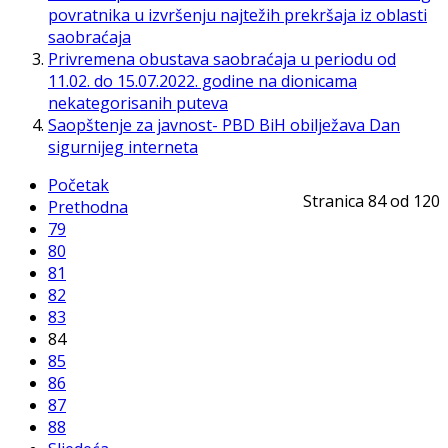
povratnika u izvršenju najtežih prekršaja iz oblasti
saobraćaja
Privremena obustava saobraćaja u periodu od
11.02. do 15.07.2022. godine na dionicama
nekategorisanih puteva
Saopštenje za javnost- PBD BiH obilježava Dan
sigurnijeg interneta
Početak
Stranica 84 od 120
Prethodna
79
80
81
82
83
84
85
86
87
88