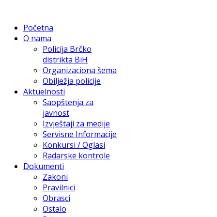
Početna
O nama
Policija Brčko
distrikta BiH
Organizaciona šema
Obilježja policije
Aktuelnosti
Saopštenja za
javnost
Izvještaji za medije
Servisne Informacije
Konkursi / Oglasi
Radarske kontrole
Dokumenti
Zakoni
Pravilnici
Obrasci
Ostalo