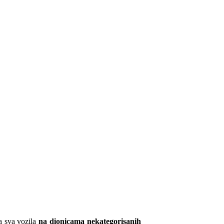
a sva vozila
na
dionic
ama
nekategorisanih