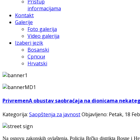
Pristup
informacijama
Kontakt
Galerije
Foto galerija
Video galerija
Izaberi jezik
Bosanski
Српски
Hrvatski
PrivremenA obustav saobraćaja na dionicama nekatego
Kategorija:
Saopštenja za javnost
Objavljeno: Petak, 18 Fe
Na osnovu zakonskih ovlaštenja, Policija Brčko distrikta Bosne i He