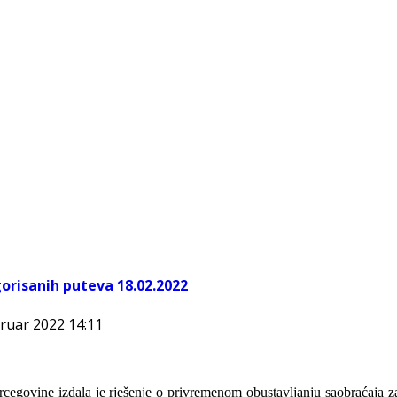
risanih puteva 18.02.2022
bruar 2022 14:11
rcegovine izdala je rješenje o privremenom obustavljanju saobraćaja z