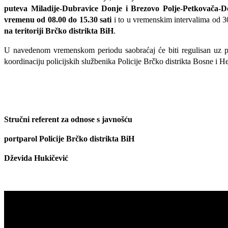
puteva
Miladije-Dubravice Donje i Brezovo Polje-Petkovača-
vremenu od 08.00 do 1
5
.
3
0 sati
i to u vremenskim intervalima od 3
na teritoriji
Brčko distrikt
a B
iH
.
U navedenom vremenskom periodu saobraćaj će biti regulisan uz pomo
koordinaciju policijskih službenika Policije Brčko distrikta Bosne i H
Stručni referent za odnose s javnošću
portparol Policije Brčko distrikta BiH
Dževida Hukičević