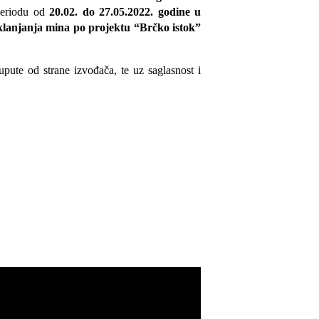
periodu od
20
.
02
. do
27
.
0
5
.202
2
. godine u
k
lanjanja mina po projektu “
Brčko istok
”
pute od strane izvođača, te uz saglasnost i