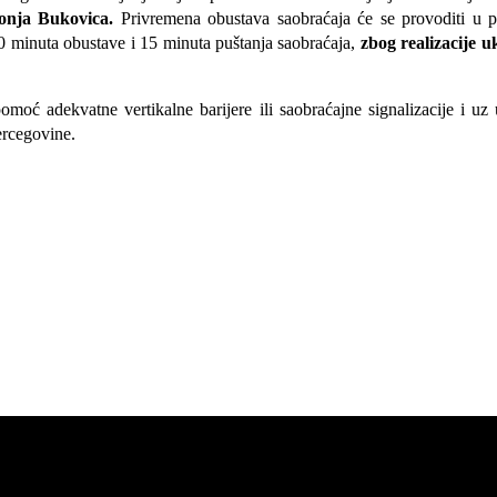
Donja Bukovica
.
Privremena obustava saobraćaja će se provoditi u 
0 minuta obustave i 15 minuta puštanja saobraćaja,
zbog realizacije
u
ć adekvatne vertikalne barijere ili saobraćajne signalizacije i uz u
ercegovine.