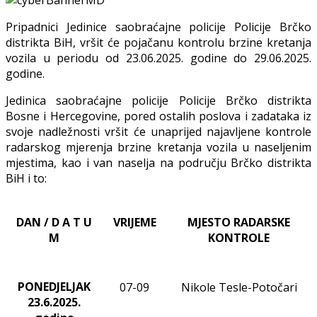
Pripadnici Jedinice saobraćajne policije Policije Brčko
distrikta BiH, vršit će pojačanu kontrolu
brzine kretanja
vozila u periodu od 23
.06.2025. godine do 29.06.2025.
godine.
Jedinica saobraćajne policije Policije Brčko distrikta
Bosne i Hercegovine, pored ostalih poslova i zadataka iz
svoje nadležnosti
vršit će
unaprijed najavljene
kontrole
radarskog mjerenja brzine kretanja vozila u naseljenim
mjestima, kao i van naselja na području Brčko distrikta
BiH i to:
DAN / D A T U
VRIJEME
MJESTO RADARSKE
M
KONTROLE
PONEDJELJAK
07-09
Nikole Tesle-Potočari
23
.6.2025.