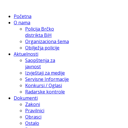
Početna
O nama
Policija Brčko
distrikta BiH
Organizaciona šema
Obilježja policije
Aktuelnosti
Saopštenja za
javnost
Izvještaji za medije
Servisne Informacije
Konkursi / Oglasi
Radarske kontrole
Dokumenti
Zakoni
Pravilnici
Obrasci
Ostalo