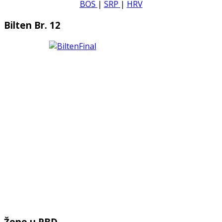
BOS
|
SRP
|
HRV
Bilten Br. 12
Žene u PBD