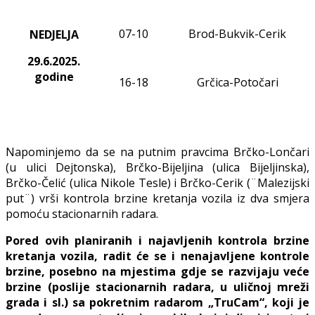
07
-
10
Brod-Bukvik-Cerik
NEDJELJA
29.6.2025.
godine
16-18
Grčica-Potočari
Napominjemo da se na putnim pravcima Brčko-Lončari
(u ulici Dejtonska), Brčko-Bijeljina (ulica Bijeljinska),
Brčko-Čelić (ulica Nikole Tesle) i Brčko-Cerik (¨Malezijski
put¨) vrši kontrola brzine kretanja vozila iz dva smjera
pomoću stacionarnih radara.
Pored ovih planiranih i najavljenih kontrola brzine
kretanja vozila, radit će se i nenajavljene kontrole
brzine, posebno na mjestima gdje se razvijaju veće
brzine (poslije stacionarnih radara, u uličnoj mreži
grada i sl.) sa pokretnim radarom „TruCam“, koji je