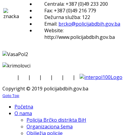
Centrala: +387 (0)49 233 200
Fax: +387 (0)49 216 779
Dežurna služba: 122
Email:
brcko@policijabdbih.gov.ba
Website:
http://www.policijabdbih.gov.ba
|
|
|
|
|
|
Copyright © 2019 policijabdbih.gov.ba
Goto Top
Početna
O nama
Policija Brčko distrikta BiH
Organizaciona šema
Obilježja policije