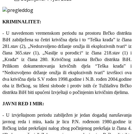
KRIMINALITET:
- U navedenom vremenskom periodu na prostoru Brčko distrikta
BiH zabilježena su četiri krivična djela i to “Teška krađa” iz člana
281.
stav (2), „Nedozvoljeno držanje oružja ili eksplozivnih tvari“ iz
člana 365.stav (1), „Nasilje u porodici“ iz člana 218.stav (1) i
„Krađa“ iz člana 280.
Krivičnog zakona Brčko distrikta BiH.
Prilikom dokumentovanja krivičnih djela “Teška krađa” i
“Nedozvoljeno držanje oružja ili eksplozivnih tvari” izvršioci ova
dva krivična djela S.V rođen 1998.godine i N.B. rođen 2004.godine
oba iz Brčkog, su lišeni slobode i protiv istih će Tužilaštvu Brčko
distrikta BiH biti upućeni Izvještaji o počinjenim krivičnim djelima.
JAVNI RED I MIR:
- U izvještajnom periodu zabilježen je jedan događaj narušavanja
javnog reda i mira, kada je licu P.N. rođenom 1980.godine iz
Brčkog izdat prekršajni nalog zbog počinjenog prekršaja iz člana 4.