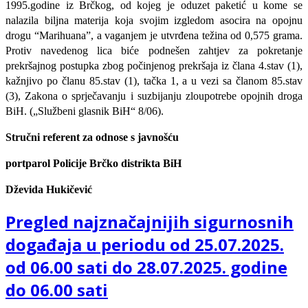
1995.godine iz Brčkog, od kojeg je oduzet paketić u kome se
nalazila biljna materija koja svojim izgledom asocira na opojnu
drogu “Marihuana”, a vaganjem je utvrđena težina od 0,575 grama.
Protiv navedenog lica biće podnešen zahtjev za pokretanje
prekršajnog postupka zbog počinjenog prekršaja iz člana 4.stav (1),
kažnjivo po članu 85.stav (1), tačka 1, a u vezi sa članom 85.stav
(3), Zakona o sprječavanju i suzbijanju zloupotrebe opojnih droga
BiH. („Službeni glasnik BiH“ 8/06).
Stručni referent za odnose s javnošću
portparol
Policije Brčko distrikta BiH
Dževida Hukičević
Pregled najznačajnijih sigurnosnih
događaja u periodu od 25.07.2025.
od 06.00 sati do 28.07.2025. godine
do 06.00 sati