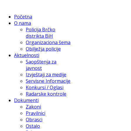
Početna
O nama
Policija Brčko
distrikta BiH
Organizaciona šema
Obilježja policije
Aktuelnosti
Saopštenja za
javnost
Izvještaji za medije
Servisne Informacije
Konkursi / Oglasi
Radarske kontrole
Dokumenti
Zakoni
Pravilnici
Obrasci
Ostalo