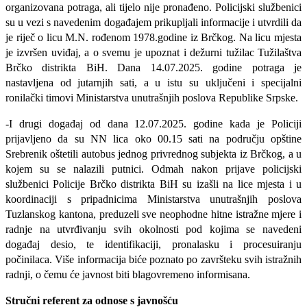
organizovana potraga, ali tijelo nije pronađeno. Policijski službenici
su u vezi s navedenim događajem prikupljali informacije i utvrdili da
je riječ o licu M.N. rođenom 1978.godine iz Brčkog. Na licu mjesta
je izvršen uviđaj, a o svemu je upoznat i dežurni tužilac Tužilaštva
Brčko distrikta BiH. Dana 14.07.2025. godine potraga je
nastavljena od jutarnjih sati, a u istu su uključeni i specijalni
ronilački timovi Ministarstva unutrašnjih poslova Republike Srpske.
-I drugi događaj od dana 12.07.2025. godine kada je Policiji
prijavljeno da su NN lica oko 00.15 sati na području opštine
Srebrenik oštetili autobus jednog privrednog subjekta iz Brčkog, a u
kojem su se nalazili putnici. Odmah nakon prijave policijski
službenici Policije Brčko distrikta BiH su izašli na lice mjesta i u
koordinaciji s pripadnicima Ministarstva unutrašnjih poslova
Tuzlanskog kantona, preduzeli sve neophodne hitne istražne mjere i
radnje na utvrđivanju svih okolnosti pod kojima se navedeni
događaj desio, te identifikaciji, pronalasku i procesuiranju
počinilaca. Više informacija biće poznato po završteku svih istražnih
radnji, o čemu će javnost biti blagovremeno informisana.
Stručni referent za odnose s javnošću