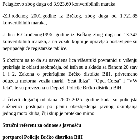
Pelagićevo zbog duga od 3.923,60 konvertibilnih maraka,
-Z.J.rođenog 2001.godine iz Brčkog, zbog duga od 1.721,85
konvertibilnih maraka,
-I lica R.C.rođenog1996. godine iz Brčkog zbog duga od 13.342
konvertibilnih maraka, a na vozilu kojim je upravljao postavljene su
nepripadajuće registarske tablice.
S obzirom na to da su navedena lica višestruki povratnici u vršenju
prekršaja iz oblasti saobraćaja, od istih su u skladu sa članom 20 stav
1 i 2, Zakona o prekršajima Brčko distrikta BiH, privremeno
oduzeta motorna vozila marki “Seat Ibiza”, “Opel Corsa” i “VW
Jeta”, te su prevezena u Depozit Policije Brčko distrikta BiH.
-I četvrti događaj od dana 26.07.2025. godine kada su policijski
službenici postupali po planu obezbjeđenja javnog okupljanja
jednog moto kluba, čiji skup je protekao mirno.
Stručni referent za odnose s javnošću
portparol
Policije Brčko distrikta BiH