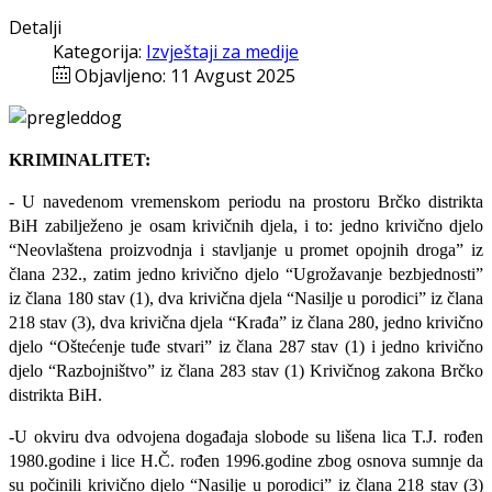
Detalji
Kategorija:
Izvještaji za medije
Objavljeno: 11 Avgust 2025
KRIMINALITET:
- U navedenom vremenskom periodu na prostoru Brčko distrikta
BiH zabilježeno je osam krivičnih djela, i to: jedno krivično djelo
“Neovlaštena proizvodnja i stavljanje u promet opojnih droga” iz
člana 232., zatim jedno krivično djelo “Ugrožavanje bezbjednosti”
iz člana 180 stav (1), dva krivična djela “Nasilje u porodici” iz člana
218 stav (3), dva krivična djela “Krađa” iz člana 280, jedno krivično
djelo “Oštećenje tuđe stvari” iz člana 287 stav (1) i jedno krivično
djelo “Razbojništvo” iz člana 283 stav (1) Krivičnog zakona Brčko
distrikta BiH.
-U okviru dva odvojena događaja slobode su lišena lica T.J. rođen
1980.godine i lice H.Č. rođen 1996.godine zbog osnova sumnje da
su počinili krivično djelo “Nasilje u porodici” iz člana 218 stav (3)