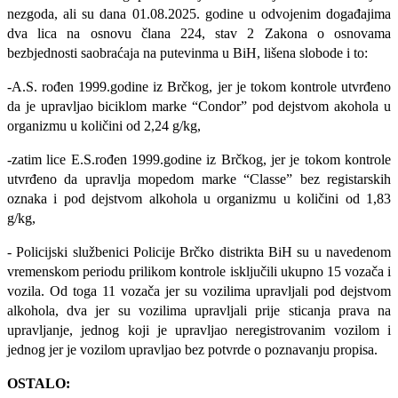
nezgoda, ali su dana 01.08.2025. godine u odvojenim događajima
dva lica
na osnovu člana 224, stav 2 Zakona o osnovama
bezbjednosti saobraćaja na putevinma u BiH,
lišena slobode i to:
-A.S. rođen 1999.godine iz Brčkog, jer je tokom kontrole utvrđeno
da je upravljao biciklom marke “Condor” pod dejstvom akohola u
organizmu u količini od 2,24 g/kg,
-zatim lice E.S.rođen 1999.godine iz Brčkog, jer je tokom kontrole
utvrđeno da upravlja mopedom marke “Classe” bez registarskih
oznaka i pod dejstvom alkohola u organizmu u količini od 1,83
g/kg,
-
Policijski službenici Policije Brčko distrikta BiH su u navedenom
vremenskom periodu prilikom kontrole isključili ukupno 15 vozača i
vozila. Od toga 11 vozača jer su vozilima upravljali pod dejstvom
alkohola, dva jer su vozilima upravljali prije sticanja prava na
upravljanje, jednog koji je upravljao neregistrovanim vozilom i
jednog jer je vozilom upravljao bez potvrde o poznavanju propisa.
OSTALO: