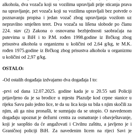
alkohola, dva vozača koji su vozilima upravljali prije sticanja prava
na upravljanje, pet vozača koji su vozilima upravljali bez potvrde o
poznavanju propisa i jedan vozač zbog upravljanja vozilom uz
nepravilno smješten teret. Dva vozača su lišena slobode po članu
224. stav (2) Zakona o osnovama bezbjednosti saobraćaja na
putevima u BiH i to P.M. rođen 1998.godine iz Brčkog zbog
prisustva alkohola u organizmu u količini od 2,64 g/kg, te M.K.
rođen 1975.godine iz Brčkog zbog prisustva alkohola u organizmu
u količini od 2,97 g/kg.
OSTALO:
-Od ostalih događaja izdvajamo dva događaja I to:
-prvi od dana 12.07.2025. godine kada je u 20.55 sati Policiji
prijavljeno da je sa brodice u mjestu Plazulje kod crpne stanice u
rijeku Savu palo jedno lice, te da su lica koja su bila s njim skočili za
njim, ali ga nisu pronašli, te sumnjaju da se utopio. O navedenom
događaju upoznat je dežurni centra za osmatranje i obavještavanje,
koji je saopštio da će angažovati i Civilnu zaštitu, a javljeno je i
Graničnoj policiji BiH. Za navedenim licem na rijeci Savi je