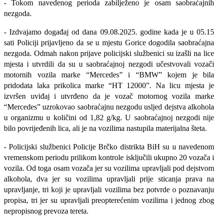
- Tokom navedenog perioda zabilježeno je osam saobraćajnih
nezgoda.
- Izdvajamo događaj od dana 09.08.2025. godine kada je u 05.15
sati Policiji prijavljeno da se u mjestu Gorice dogodila saobraćajna
nezgoda. Odmah nakon prijave policijski službenici su izašli na lice
mjesta i utvrdili da su u saobraćajnoj nezgodi učestvovali vozači
motornih vozila marke “Mercedes” i “BMW” kojem je bila
pridodata laka prikolica marke “HT 12000”. Na licu mjesta je
izvršen uviđaj i utvrđeno da je vozač motornog vozila marke
“Mercedes” uzrokovao saobraćajnu nezgodu usljed dejstva alkohola
u organizmu u količini od 1,82 g/kg. U saobraćajnoj nezgodi nije
bilo povrijeđenih lica, ali je na vozilima nastupila materijalna šteta.
-
Policijski službenici Policije Brčko distrikta BiH su u navedenom
vremenskom periodu prilikom kontrole isključili ukupno 20 vozača i
vozila. Od toga osam vozača jer su vozilima upravljali pod dejstvom
alkohola, dva jer su vozilima upravljali prije sticanja prava na
upravljanje, tri koji je upravljali vozilima bez potvrde o poznavanju
propisa, tri jer su upravljali preopterećenim vozilima i jednog zbog
nepropisnog prevoza tereta.