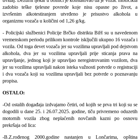
uviđaj. Dežurni ljekar u bolnici je konstatovao da je vozač motocikla
zadobio teške tjelesne povrede koje nisu opasne po život, a
izvršenim alkotestiranjem utvrđeno je prisustvo alkohola u
organizmu vozača u količini od 1,26 g/kg.
-
Policijski službenici Policije Brčko distrikta BiH su u navedenom
vremenskom periodu prilikom kontrole isključili ukupno 16 vozača i
vozila. Od toga devet vozača jer su vozilima upravljali pod dejstvom
alkohola, dva jer su vozilima upravljali prije sticanja prava na
upravljanje, jednog koji je upravljao neregistrovanim vozilom, dva
jer su vozilima upravljali nakon isteka važnosti potvrde o registraciji
i dva vozača koji su vozilima upravljali bez potvrde o poznavanju
propisa.
OSTALO:
-Od ostalih događaja izdvajamo četiri, od kojih se prva tri koji su se
dogodili u dane 25. i 26.07.2025. godine, tiču privremeno oduzetih
motornih vozila zbog neplaćenih novčanih kazni po osnovu
prekršaja od lica:
-B.Z.rođenog 2000.godine nastanjen u Lončarima, opština