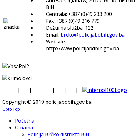
Adresa: Ciglana 8, 76100 Brčko distrikt
BiH
Centrala: +387 (0)49 233 200
Fax: +387 (0)49 216 779
Dežurna služba: 122
Email:
brcko@policijabdbih.gov.ba
Website:
http://www.policijabdbih.gov.ba
|
|
|
|
|
|
Copyright © 2019 policijabdbih.gov.ba
Goto Top
Početna
O nama
Policija Brčko distrikta BiH