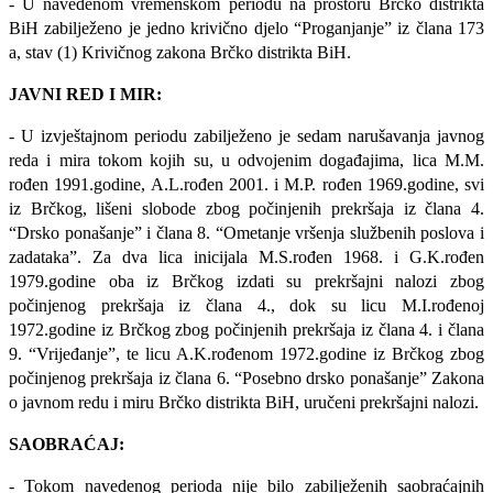
- U navedenom vremenskom periodu na prostoru Brčko distrikta
BiH zabilježeno je jedno krivično djelo “Proganjanje” iz člana 173
a, stav (1) Krivičnog zakona Brčko distrikta BiH.
JAVNI RED I MIR:
- U izvještajnom periodu zabilježeno je sedam narušavanja javnog
reda i mira tokom kojih su, u odvojenim događajima, lica M.M.
rođen 1991.godine, A.L.rođen 2001. i M.P. rođen 1969.godine, svi
iz Brčkog, lišeni slobode zbog počinjenih prekršaja iz člana 4.
“Drsko ponašanje” i člana 8. “Ometanje vršenja službenih poslova i
zadataka”. Za dva lica inicijala M.S.rođen 1968. i G.K.rođen
1979.godine oba iz Brčkog izdati su prekršajni nalozi zbog
počinjenog prekršaja iz člana 4., dok su licu M.I.rođenoj
1972.godine iz Brčkog zbog počinjenih prekršaja iz člana 4. i člana
9. “Vrijeđanje”, te licu A.K.rođenom 1972.godine iz Brčkog zbog
počinjenog prekršaja iz člana 6. “Posebno drsko ponašanje” Zakona
o javnom redu i miru Brčko distrikta BiH, uručeni prekršajni nalozi.
SAOBRAĆAJ:
- Tokom navedenog perioda nije bilo zabilježenih saobraćajnih