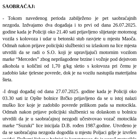
SAOBRAĆAJ:
- Tokom navedenog perioda zabilježeno je pet saobraćajnih
nezgoda. Izdvajamo dva događaja i to prvi od dana 26.07.2025.
godine kada je Policiji oko 21.40 sati prijavljeno slijetanje motornog
vozila s kolovoza i udar u betonski stub rasvjete u mjestu Maoča.
Odmah nakon prijave policijski službenici su izlaskom na lice mjesta
utvrdili da se radi o S.O. koji je upravljajući motornim vozilom
marke “Mercedes” zbog neprilagođene brzine i vožnje pod dejstvom
alkohola u količini od 1,70 g/kg sletio s kolovoza pri čemu je
zadobio lake tjelesne povrede, dok je na vozilu nastupila materijalna
šteta.
-I drugi događaj od dana 27.07.2025. godine kada je Policiji oko
03.30 sati iz Opšte bolnice Brčko prijavljeno da se u istoj nalazi
muško lice koje je zadobilo povrede prilikom pada sa motocikla.
Odmah nakon prijave policijski službenici su dolaskom u bolnicu
utvrdili da je u saobraćajnoj nezgodi učestvovao vozač motocikla
marke “Suzuki” lice inicijala D.B. rođen 1987.godine. Utvrđeno je
da se saobraćajna nezgoda dogodila u mjestu Poljaci gdje je izvršen