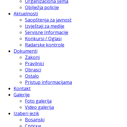
Organizaciona šema
Obilježja policije
Aktuelnosti
Saopštenja za javnost
Izvještaji za medije
Servisne Informacije
Konkursi / Oglasi
Radarske kontrole
Dokumenti
Zakoni
Pravilnici
Obrasci
Ostalo
Pristup informacijama
Kontakt
Galerije
Foto galerija
Video galerija
Izaberi jezik
Bosanski
Српски