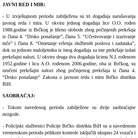
JAVNI RED I MIR:
- U izvještajnom periodu zabilježena su tri događaja narušavanja
javnog reda i mira. U okviru jednog događaja lice O.O. rođen
1988.godine iz Brčkog je lišeno slobode zbog počinjenih prekršaja
iz člana 4. “Drsko ponašanje”, člana 5. “Učestvovanje i izazivanje
tuče” i člana 8. “Ometanje vršenja službenih poslova i zadataka”,
dok su jednom maloljetniku iz istog događaja za iste prekršaje izdati
prekršajni nalozi. U okviru druga dva događaja licima N.I. rođenom
1952.godine i licu A.O. rođenom 2006.godine, oba iz Brčkog, su
uručeni prekršajni nalozi zbog počinjenog prekršaja iz člana 4.
“Drsko ponašanje” Zakona o javnom redu i miru Brčko distrikta
BiH.
SAOBRAĆAJ:
- Tokom navedenog perioda zabilježene su dvije saobraćajne
nezgode.
-
Policijski službenici Policije Brčko distrikta BiH su u navedenom
vremenskom periodu prilikom kontrole isključili ukupno 24 vozača i