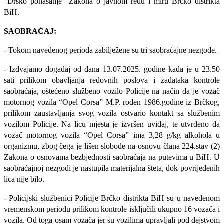
“Drsko ponašanje” Zakona o javnom redu i miru Brčko distrikta
BiH.
SAOBRAĆAJ:
- Tokom navedenog perioda zabilježene su tri saobraćajne nezgode.
- Izdvajamo događaj od dana 13.07.2025. godine kada je u 23.50
sati prilikom obavljanja redovnih poslova i zadataka kontrole
saobraćaja, oštećeno službeno vozilo Policije na način da je vozač
motornog vozila “Opel Corsa” M.P. rođen 1986.godine iz Brčkog,
prilikom zaustavljanja svog vozila ostvario kontakt sa službenim
vozilom Policije. Na licu mjesta je izvršen uviđaj, te utvrđeno da
vozač motornog vozila “Opel Corsa” ima 3,28 g/kg alkohola u
organizmu, zbog čega je lišen slobode na osnovu člana 224.stav (2)
Zakona o osnovama bezbjednosti saobraćaja na putevima u BiH. U
saobraćajnoj nezgodi je nastupila materijalna šteta, dok povrijeđenih
lica nije bilo.
-
Policijski službenici Policije Brčko distrikta BiH su u navedenom
vremenskom periodu prilikom kontrole isključili ukupno 16 vozača i
vozila. Od toga osam vozača jer su vozilima upravljali pod dejstvom