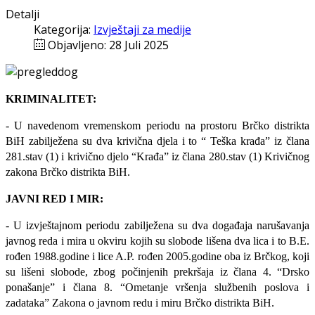
Detalji
Kategorija:
Izvještaji za medije
Objavljeno: 28 Juli 2025
KRIMINALITET:
- U navedenom vremenskom periodu na prostoru Brčko distrikta
BiH zabilježena su dva krivična djela i to “ Teška krađa” iz člana
281.stav (1) i krivično djelo “Krađa” iz člana 280.stav (1) Krivičnog
zakona Brčko distrikta BiH.
JAVNI RED I MIR:
- U izvještajnom periodu zabilježena su dva događaja narušavanja
javnog reda i mira u okviru kojih su slobode lišena dva lica i to B.E.
rođen 1988.godine i lice A.P. rođen 2005.godine oba iz Brčkog, koji
su lišeni slobode, zbog počinjenih prekršaja iz člana 4. “Drsko
ponašanje” i člana 8. “Ometanje vršenja službenih poslova i
zadataka” Zakona o javnom redu i miru Brčko distrikta BiH.