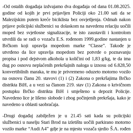
-Od ostalih događaja izdvajamo dva događaja od dana 01.08.2025.
godine od kojih je prvi prijavljen Policiji oko 21.00 sati da se
Malezijskim putem kreće biciklista bez osvjetljenja. Odmah nakon
prijave policijski službenici su dolaskom na navedenu relaciju uočili
moped bez svjetlosne signalizacije, te isto zaustavili i kontrolom
utvrdili da se radi o vozaču E.S. rođenom 1999.godine nastanjen u
Brčkom koji upravlja mopedom marke “Classe”. Takođe je
utvrđeno da lice upravlja mopedom bez potvrde o poznavanju
propisa i pod dejstvom alkohola u količini od 1,83 g/kg, te da ima
dug po osnovu neplaćenih prekršajnih naloga u iznosu od 6.828,50
konvertibilnih maraka, te mu je privremeno oduzeto motorno vozilo
na osnovu članu 20. stavovi (1) i (2) Zakona o prekršajima Brčko
distrikta BiH, a u vezi sa članom 219. stav (1) Zakona o krivičnom
postupku Brčko distrikta BiH i smješteno u depozit Policije.
Navedeno lice je lišeno slobode i zbog počinjenih prekršaja, kako je
navedeno u oblasti saobraćaja.
-Drugi događaj zabilježen je u 21.45 sati kada su policijski
službenici u naselju Stari Brod na izletištu uočili parkirano motorno
vozilo marke “Audi A4” gdje je na mjestu vozača sjedio Š.A. rođen