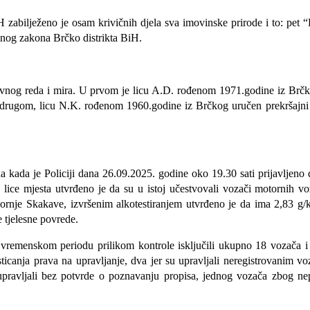
abilježeno je osam krivičnih djela sva imovinske prirode i to: pet “K
ičnog zakona Brčko distrikta BiH.
javnog reda i mira. U prvom je licu A.D. rođenom 1971.godine iz Brč
e u drugom, licu N.K. rođenom 1960.godine iz Brčkog uručen prekršajni
kada je Policiji dana 26.09.2025. godine oko 19.30 sati prijavljeno d
 lice mjesta utvrđeno je da su u istoj učestvovali vozači motornih 
nje Skakave, izvršenim alkotestiranjem utvrđeno je da ima 2,83 g/k
 tjelesne povrede.
 vremenskom periodu prilikom kontrole isključili ukupno 18 vozača i 
e sticanja prava na upravljanje, dva jer su upravljali neregistrovanim v
upravljali bez potvrde o poznavanju propisa, jednog vozača zbog nep