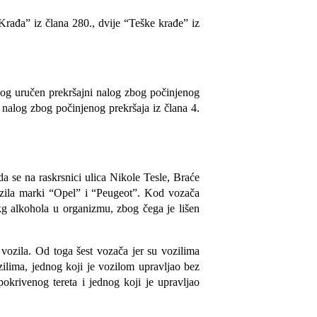
rađa” iz člana 280., dvije “Teške krađe” iz
kog uručen prekršajni nalog zbog počinjenog
 nalog zbog počinjenog prekršaja iz člana 4.
a se na raskrsnici ulica Nikole Tesle, Braće
vozila marki “Opel” i “Peugeot”. Kod vozača
g alkohola u organizmu, zbog čega je lišen
vozila. Od toga šest vozača jer su vozilima
ozilima, jednog koji je vozilom upravljao bez
okrivenog tereta i jednog koji je upravljao