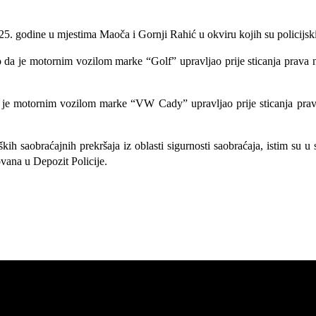
5. godine u mjestima Maoča i Gornji Rahić u okviru kojih su policijski s
da je motornim vozilom marke “Golf” upravljao prije sticanja prava na
a je motornim vozilom marke “VW Cady” upravljao prije sticanja prava 
kih saobraćajnih prekršaja iz oblasti sigurnosti saobraćaja, istim su
u 
ana u Depozit Policije.