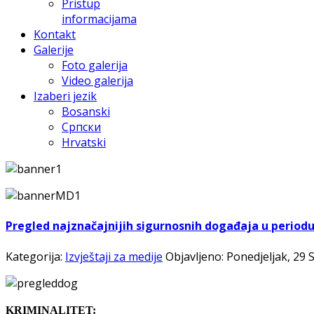
Pristup
informacijama
Kontakt
Galerije
Foto galerija
Video galerija
Izaberi jezik
Bosanski
Српски
Hrvatski
Pregled najznačajnijih sigurnosnih događaja u periodu o
Kategorija:
Izvještaji za medije
Objavljeno: Ponedjeljak, 29
KRIMINALITET: