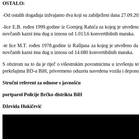
OSTALO:
-Od ostalih događaja izdvajamo dva koji su zabilježeni dana 27.09.202
-lice E.B. rođen 1999.godine iz Gornjeg Rahića za kojeg je utvrđeno 
novčanih kazni ima dug u iznosu od 1.013,6 konvertibilnih maraka.
-te lice M.T. rođen 1978.godine iz Rašljana za kojeg je utvrđeno d
novčanih kazni ima dug u iznosu od 14.680 konvertibilnih maraka.
S obzirom na to da je riječ o višestrukim povratnicima u izvršenju teš
prekršajima BD-a BiH, privremeno oduzeta navedena vozila i deponov
Stručni referent za odnose s javnošću
portparol
Policije Brčko distrikta BiH
Dževida Hukičević