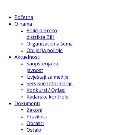
Početna
O nama
Policija Brčko
distrikta BiH
Organizaciona šema
Obilježja policije
Aktuelnosti
Saopštenja za
javnost
Izvještaji za medije
Servisne Informacije
Konkursi / Oglasi
Radarske kontrole
Dokumenti
Zakoni
Pravilnici
Obrasci
Ostalo