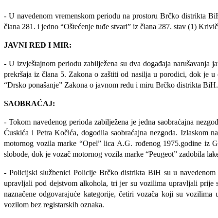
- U navedenom vremenskom periodu na prostoru Brčko distrikta BiH z
člana 281. i jedno “Oštećenje tuđe stvari” iz člana 287. stav (1) Kriv
JAVNI RED I MIR:
- U izvještajnom periodu zabilježena su dva događaja narušavanja 
prekršaja iz člana 5. Zakona o zaštiti od nasilja u porodici, dok j
“Drsko ponašanje” Zakona o javnom redu i miru Brčko distrikta BiH.
SAOBRAĆAJ:
- Tokom navedenog perioda zabilježena je jedna saobraćajna nezgoda 
Ćuskića i Petra Kočića, dogodila saobraćajna nezgoda. Izlaskom na
motornog vozila marke “Opel” lica A.G. rođenog 1975.godine iz Gor
slobode, dok je vozač motornog vozila marke “Peugeot” zadobila lake
-
Policijski službenici Policije Brčko distrikta BiH su u navedenom
upravljali pod dejstvom alkohola, tri jer su vozilima upravljali prij
naznačene odgovarajuće kategorije, četiri vozača koji su vozilima 
vozilom bez registarskih oznaka.