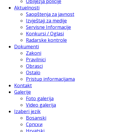
Obilježja policije
Aktuelnosti
Saopštenja za javnost
Izvještaji za medije
Servisne Informacije
Konkursi / Oglasi
Radarske kontrole
Dokumenti
Zakoni
Pravilnici
Obrasci
Ostalo
Pristup informacijama
Kontakt
Galerije
Foto galerija
Video galerija
Izaberi jezik
Bosanski
Српски
Hrvatski