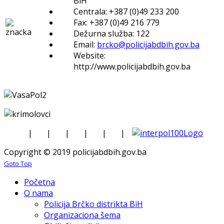
BiH
Centrala: +387 (0)49 233 200
Fax: +387 (0)49 216 779
Dežurna služba: 122
Email:
brcko@policijabdbih.gov.ba
Website:
http://www.policijabdbih.gov.ba
|
|
|
|
|
|
Copyright © 2019 policijabdbih.gov.ba
Goto Top
Početna
O nama
Policija Brčko distrikta BiH
Organizaciona šema