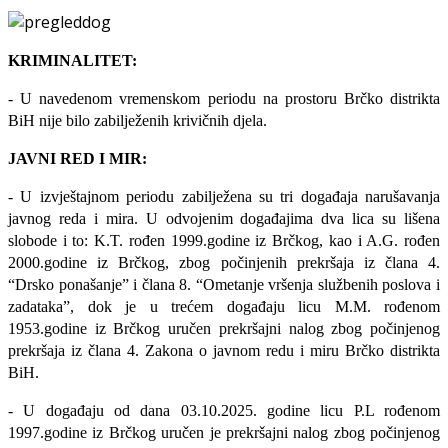
KRIMINALITET:
- U navedenom vremenskom periodu na prostoru Brčko distrikta
BiH nije bilo zabilježenih krivičnih djela.
JAVNI RED I MIR:
- U izvještajnom periodu zabilježena su tri događaja narušavanja
javnog reda i mira. U odvojenim događajima dva lica su lišena
slobode i to: K.T. rođen 1999.godine iz Brčkog, kao i A.G. rođen
2000.godine iz Brčkog, zbog počinjenih prekršaja iz člana 4.
“Drsko ponašanje” i člana 8. “Ometanje vršenja službenih poslova i
zadataka”, dok je u trećem događaju licu M.M. rođenom
1953.godine iz Brčkog uručen prekršajni nalog zbog počinjenog
prekršaja iz člana 4. Zakona o javnom redu i miru Brčko distrikta
BiH.
- U događaju od dana 03.10.2025. godine licu P.L rođenom
1997.godine iz Brčkog uručen je prekršajni nalog zbog počinjenog