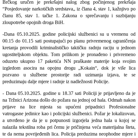
Brčkog uručen je prekršajni nalog zbog
počinjenog prekršaja
“Posjedovanje narkotičkih sredstava„ iz člana 4, stav 1, kažnjivo po
članu 85, stav 1. tačke 1. Zakona o sprečavanju i suzbijanju
zloupotrebe opojnih droga BiH.
-Dana 05.10.2025. godine policijski službenici su u vremenu od
00.15 do 01.15 sati postupajući po planu privremenog ograničenja
kretanja provodili kriminalističko taktičku radnju raciju u jednom
ugostiteljskom objektu. Tom prilikom je pronađeno i privremeno
oduzeto ukupno 17 paketića NN praškaste materije koja svojim
izgledom asocira na opojnu drogu „Kokain“, dok je više lica
pozvano u službene prostorije radi uzimanja izjava, te se
preduzimaju dalje mjere i radnje iz nadležnosti Policije.
- Dana 05.10.2025. godine u 18.37 sati Policiji je prijavljeno da je
na Tržnici Arizona
došlo do požara na jednoj od hala.
Odmah nakon
prijave na lice mjesta su upućeni pripadnici Profesionalne
vatrogasne jedinice kao i policijski službenici. Požar je lokalizovan,
a utvrđeno je da je u potpunosti izgorjela jedna hala u kojoj se
nalazila tekstilna roba pri čemu je pričinjena veća materijalna šteta,
te da nema povrijeđenih lica.
Policija preduzima neophodne mjere i