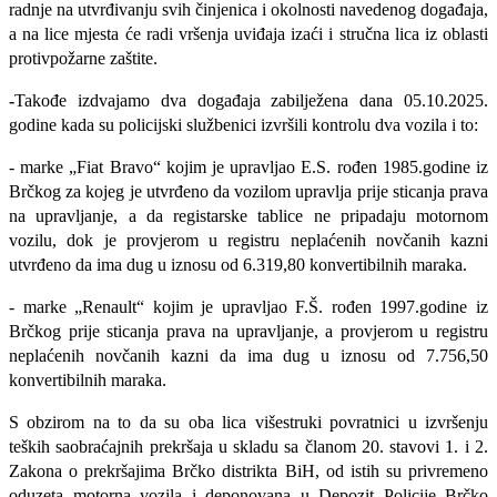
radnje na utvrđivanju svih činjenica i okolnosti navedenog događaja,
a na lice mjesta će radi vršenja uviđaja izaći i stručna lica iz oblasti
protivpožarne zaštite.
-
Takođe izdvajamo
dva događaja zabilježena dana 05.10.2025.
godine kada su policijski službenici izvršili kontrolu dva vozila i to:
- marke „Fiat Bravo“ kojim je upravljao E.S. rođen 1985.godine iz
Brčkog za kojeg je utvrđeno da vozilom upravlja prije sticanja prava
na upravljanje, a da registarske tablice ne pripadaju motornom
vozilu, dok je provjerom u registru neplaćenih novčanih kazni
utvrđeno da ima dug u iznosu od 6.319,80 konvertibilnih maraka.
- marke „Renault“ kojim je upravljao F.Š. rođen 1997.godine iz
Brčkog prije sticanja prava na upravljanje, a provjerom u registru
neplaćenih novčanih kazni da ima dug u iznosu od 7.756,50
konvertibilnih maraka.
S obzirom na to da su oba lica višestruki povratnici u izvršenju
teških saobraćajnih prekršaja u skladu sa članom 20. stavovi 1. i 2.
Zakona o prekršajima Brčko distrikta BiH, od istih su privremeno
oduzeta motorna vozila i deponovana u Depozit Policije Brčko