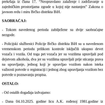
prekršaja iz člana 17. “Neopravdano zalaženje i zadržavanje u
zajedničkim prostorijama zgrade u kojoj nije nastanjen” Zakona o
javnom redu i miru Brčko distrikta BiH.
SAOBRAĆAJ:
- Tokom navedenog perioda zabilježene su dvije saobraćajne
nezgode.
-
Policijski službenici Policije Brčko distrikta BiH su u navedenom
vremenskom periodu prilikom kontrole isključili ukupno devet
vozača i vozila. Od toga pet vozača jer su vozilima upravljali pod
dejstvom alkohola, dva jer su vozilima upravljali prije sticanja prava
na upravljanje, jednog koji je upravljao vozilom nakon isteka
važnosti potvrde o registraciji i jednog zbog upravljanja vozilom bez
potvrde o poznavanju propisa.
OSTALO:
- Od ostalih događaja izdvajamo:
- Dana 04.10.2025. godine licu A.K. rođenoj 1981.godine iz