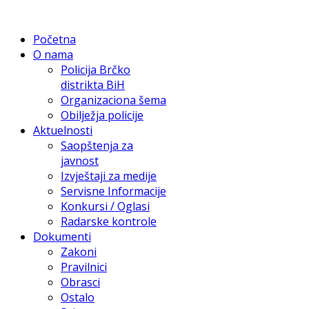
Početna
O nama
Policija Brčko
distrikta BiH
Organizaciona šema
Obilježja policije
Aktuelnosti
Saopštenja za
javnost
Izvještaji za medije
Servisne Informacije
Konkursi / Oglasi
Radarske kontrole
Dokumenti
Zakoni
Pravilnici
Obrasci
Ostalo