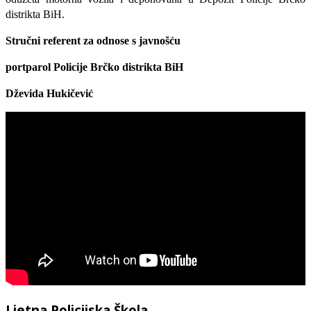
distrikta BiH.
Stručni referent za odnose s javnošću
portparol
Policije Brčko distrikta BiH
Dževida Hukičević
Ljetna Policijska Škola