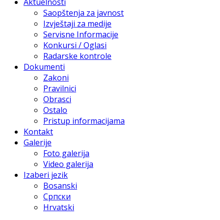
Aktuelnosti
Saopštenja za javnost
Izvještaji za medije
Servisne Informacije
Konkursi / Oglasi
Radarske kontrole
Dokumenti
Zakoni
Pravilnici
Obrasci
Ostalo
Pristup informacijama
Kontakt
Galerije
Foto galerija
Video galerija
Izaberi jezik
Bosanski
Српски
Hrvatski