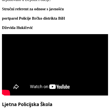
Stručni referent za odnose s javnošću
portparol
Policije Brčko distrikta BiH
Dževida Hukičević
Ljetna Policijska Škola