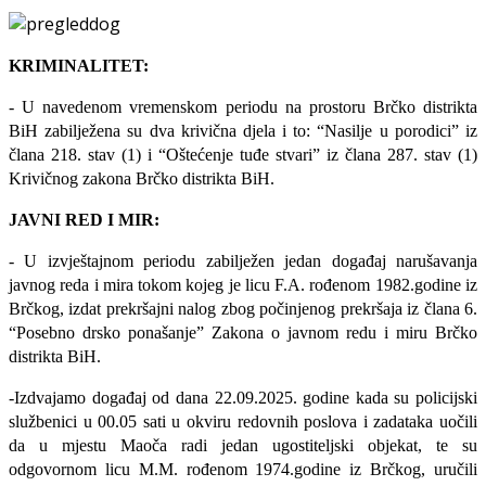
KRIMINALITET:
- U navedenom vremenskom periodu na prostoru Brčko distrikta
BiH zabilježena su dva krivična djela i to: “Nasilje u porodici” iz
člana 218. stav (1) i “Oštećenje tuđe stvari” iz člana 287. stav (1)
Krivičnog zakona Brčko distrikta BiH.
JAVNI RED I MIR:
- U izvještajnom periodu zabilježen jedan događaj narušavanja
javnog reda i mira tokom kojeg je licu F.A. rođenom 1982.godine iz
Brčkog,
izdat prekršajni nalog zbog počinjenog prekršaja iz člana 6.
“Posebno drsko ponašanje” Zakona o javnom redu i miru Brčko
distrikta BiH.
-Izdvajamo događaj od dana 22.09.2025. godine kada su policijski
službenici u 00.05 sati u okviru redovnih poslova i zadataka uočili
da u mjestu Maoča radi jedan ugostiteljski objekat, te su
odgovornom licu M.M. rođenom 1974.godine iz Brčkog, uručili