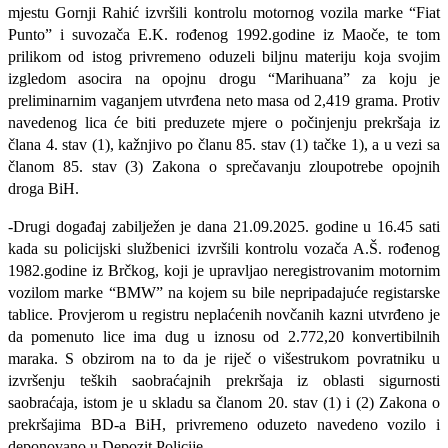
mjestu Gornji Rahić izvršili kontrolu motornog vozila marke “Fiat
Punto” i suvozača E.K. rođenog 1992.godine iz Maoče, te tom
prilikom od istog privremeno oduzeli biljnu materiju koja svojim
izgledom asocira na opojnu drogu “Marihuana” za koju je
preliminarnim vaganjem utvrđena neto masa od 2,419 grama. Protiv
navedenog lica će biti preduzete mjere o počinjenju prekršaja iz
člana 4
.
stav
(
1
)
,
kažnjivo po članu 85
.
stav
(
1
)
tačke 1
)
, a u vezi sa
članom 85
.
stav
(
3
)
Zakona o sprečavanju zloupotrebe opojnih
droga BiH.
-Drugi događaj zabilježen je dana 21.09.2025. godine u 16.45 sati
kada su policijski službenici izvršili kontrolu vozača A.Š. rođenog
1982.godine iz Brčkog, koji je upravljao neregistrovanim motornim
vozilom marke “BMW” na kojem su bile nepripadajuće registarske
tablice. Provjerom u registru neplaćenih novčanih kazni utvrđeno je
da pomenuto lice ima dug u iznosu od 2.772,20 konvertibilnih
maraka. S obzirom na to da je riječ o višestrukom povratniku u
izvršenju teških saobraćajnih prekršaja iz oblasti sigurnosti
saobraćaja, istom je
u skladu sa članom 20. stav (1) i (2) Zakona o
prekršajima BD-a BiH, privremeno oduzeto navedeno vozilo i
deponovano u Depozit Policije.