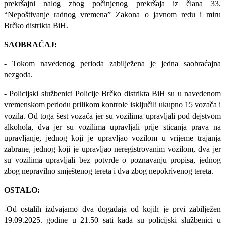
prekršajni nalog zbog počinjenog prekršaja iz člana 33.
“Nepoštivanje radnog vremena” Zakona o javnom redu i miru
Brčko distrikta BiH.
SAOBRAĆAJ:
- Tokom navedenog perioda zabilježena je jedna saobraćajna
nezgoda.
-
Policijski službenici Policije Brčko distrikta BiH su u navedenom
vremenskom periodu prilikom kontrole isključili ukupno 15 vozača i
vozila. Od toga šest vozača jer su vozilima upravljali pod dejstvom
alkohola, dva jer su vozilima upravljali prije sticanja prava na
upravljanje, jednog koji je upravljao vozilom u vrijeme trajanja
zabrane, jednog koji je upravljao neregistrovanim vozilom, dva jer
su vozilima upravljali bez potvrde o poznavanju propisa, jednog
zbog nepravilno smještenog tereta i dva zbog nepokrivenog tereta.
OSTALO:
-Od ostalih izdvajamo dva događaja od kojih je prvi zabilježen
19.09.2025. godine u 21.50 sati kada su policijski službenici u