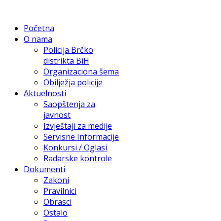
Početna
O nama
Policija Brčko
distrikta BiH
Organizaciona šema
Obilježja policije
Aktuelnosti
Saopštenja za
javnost
Izvještaji za medije
Servisne Informacije
Konkursi / Oglasi
Radarske kontrole
Dokumenti
Zakoni
Pravilnici
Obrasci
Ostalo