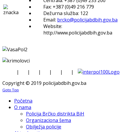
Centrala: +387 (0)49 233 200
Fax: +387 (0)49 216 779
Dežurna služba: 122
Email:
brcko@policijabdbih.gov.ba
Website:
http://www.policijabdbih.gov.ba
|
|
|
|
|
|
Copyright © 2019 policijabdbih.gov.ba
Goto Top
Početna
O nama
Policija Brčko distrikta BiH
Organizaciona šema
Obilježja policije