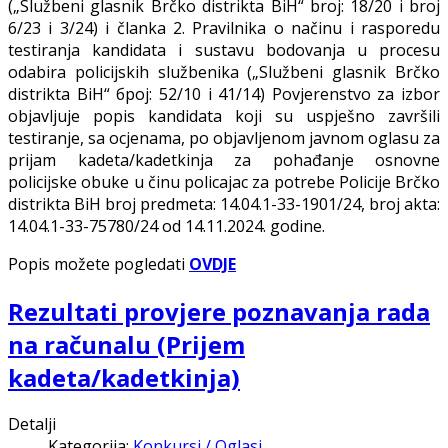
(„Službeni glasnik Brčko distrikta BiH“ broj: 18/20 i broj
6/23 i 3/24) i članka 2. Pravilnika o načinu i rasporedu
testiranja kandidata i sustavu bodovanja u procesu
odabira policijskih službenika („Službeni glasnik Brčko
distrikta BiH“ број: 52/10 i 41/14) Povjerenstvo za izbor
objavljuje popis kandidata koji su uspješno završili
testiranje, sa ocjenama, po objavljenom javnom oglasu za
prijam kadeta/kadetkinja za pohađanje osnovne
policijske obuke u činu policajac za potrebe Policije Brčko
distrikta BiH broj predmeta: 14.04.1-33-1901/24, broj akta:
14.04.1-33-75780/24 od 14.11.2024. godine.
Popis možete pogledati
OVDJE
Rezultati provjere poznavanja rada
na računalu (Prijem
kadeta/kadetkinja)
Detalji
Kategorija:
Konkursi / Oglasi