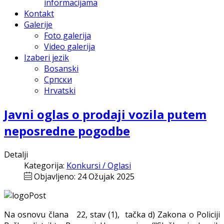
informacijama
Kontakt
Galerije
Foto galerija
Video galerija
Izaberi jezik
Bosanski
Српски
Hrvatski
Javni oglas o prodaji vozila putem
neposredne pogodbe
Detalji
Kategorija:
Konkursi / Oglasi
Objavljeno: 24 Ožujak 2025
Na osnovu člana 22, stav (1), tačka d) Zakona o Policiji