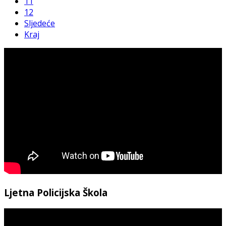
11
12
Sljedeće
Kraj
Ljetna Policijska Škola