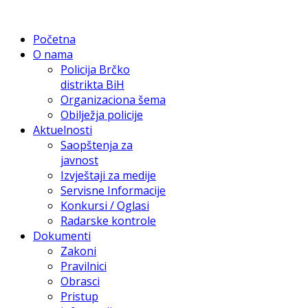
Početna
O nama
Policija Brčko
distrikta BiH
Organizaciona šema
Obilježja policije
Aktuelnosti
Saopštenja za
javnost
Izvještaji za medije
Servisne Informacije
Konkursi / Oglasi
Radarske kontrole
Dokumenti
Zakoni
Pravilnici
Obrasci
Pristup