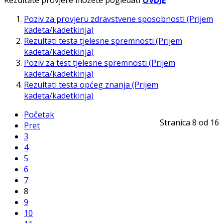
Rezultate provjere možete pogledati
OVDJE
Poziv za provjeru zdravstvene sposobnosti (Prijem
kadeta/kadetkinja)
Rezultati testa tjelesne spremnosti (Prijem
kadeta/kadetkinja)
Poziv za test tjelesne spremnosti (Prijem
kadeta/kadetkinja)
Rezultati testa općeg znanja (Prijem
kadeta/kadetkinja)
Početak
Stranica 8 od 16
Pret
3
4
5
6
7
8
9
10