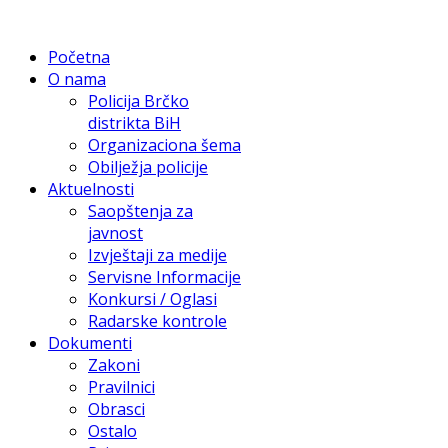
Početna
O nama
Policija Brčko
distrikta BiH
Organizaciona šema
Obilježja policije
Aktuelnosti
Saopštenja za
javnost
Izvještaji za medije
Servisne Informacije
Konkursi / Oglasi
Radarske kontrole
Dokumenti
Zakoni
Pravilnici
Obrasci
Ostalo