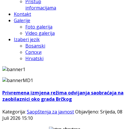
Pristup
informacijama
Kontakt
Galerije
Foto galerija
Video galerija
Izaberi jezik
Bosanski
Српски
Hrvatski
Privremena izmjena režima odvijanja saobraćaja na
zaobilaznici oko grada Brčkog
Kategorija:
Saopštenja za javnost
Objavljeno: Srijeda, 08
Juli 2026 15:10