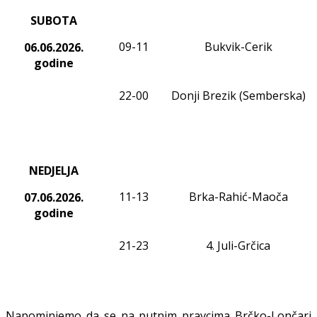
SUBOTA
09
-1
1
Bukvik-Cerik
06.06.2026.
godine
22-00
Donji Brezik (Semberska)
NEDJELJA
11-13
Brka-Rahić-Maoča
07.06.2026.
godine
21-23
4. Juli-
Grčica
Napominjemo da se na putnim pravcima Brčko-Lončari