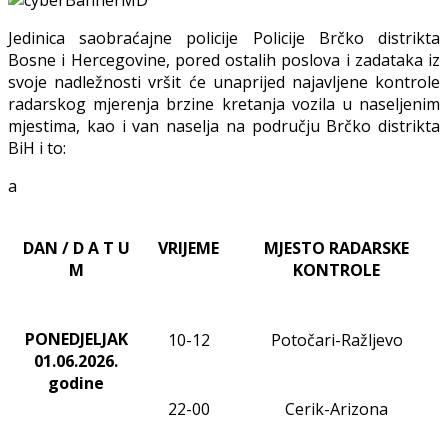
Jedinica saobraćajne policije Policije Brčko distrikta
Bosne i Hercegovine, pored ostalih poslova i zadataka iz
svoje nadležnosti vršit će unaprijed najavljene kontrole
radarskog mjerenja brzine kretanja vozila u naseljenim
mjestima, kao i van naselja na području Brčko distrikta
BiH i to:
a
DAN / D A T U
VRIJEME
MJESTO RADARSKE
M
KONTROLE
PONEDJELJAK
10-12
Potočari-Ražljevo
01.06.2026.
godine
22-00
Cerik-Arizona