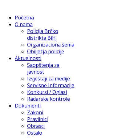
Početna
O nama
Policija Brčko
distrikta BiH
Organizaciona šema
Obilježja policije
Aktuelnosti
Saopštenja za
javnost
Izvještaji za medije
Servisne Informacije
Konkursi / Oglasi
Radarske kontrole
Dokumenti
Zakoni
Pravilnici
Obrasci
Ostalo