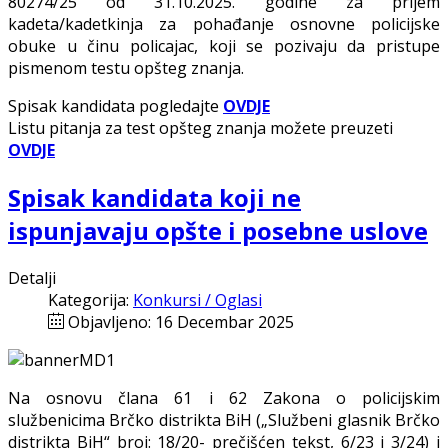
80274/25 od 31.10.2025. godine za prijem
kadeta/kadetkinja za pohađanje osnovne policijske
obuke u činu policajac, koji se pozivaju da pristupe
pismenom testu opšteg znanja.
Spisak kandidata pogledajte
OVDJE
Listu pitanja za test opšteg znanja možete preuzeti
OVDJE
Spisak kandidata koji ne
ispunjavaju opšte i posebne uslove
Detalji
Kategorija:
Konkursi / Oglasi
Objavljeno: 16 Decembar 2025
Na osnovu člana 61 i 62 Zakona o policijskim
službenicima Brčko distrikta BiH („Službeni glasnik Brčko
distrikta BiH“ broj: 18/20- prečišćen tekst, 6/23 i 3/24) i