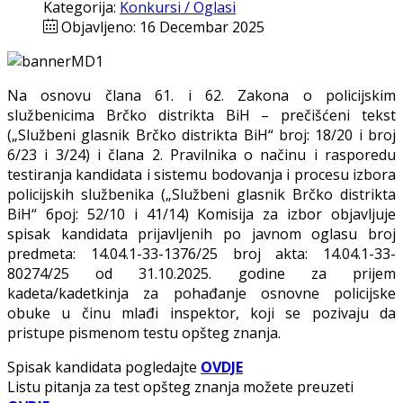
Kategorija:
Konkursi / Oglasi
Objavljeno: 16 Decembar 2025
Na osnovu člana 61. i 62. Zakona o policijskim
službenicima Brčko distrikta BiH – prečišćeni tekst
(„Službeni glasnik Brčko distrikta BiH“ broj: 18/20 i broj
6/23 i 3/24) i člana 2. Pravilnika o načinu i rasporedu
testiranja kandidata i sistemu bodovanja i procesu izbora
policijskih službenika („Službeni glasnik Brčko distrikta
BiH“ број: 52/10 i 41/14) Komisija za izbor objavljuje
spisak kandidata prijavljenih po javnom oglasu broj
predmeta: 14.04.1-33-1376/25 broj akta: 14.04.1-33-
80274/25 od 31.10.2025. godine za prijem
kadeta/kadetkinja za pohađanje osnovne policijske
obuke u činu mlađi inspektor, koji se pozivaju da
pristupe pismenom testu opšteg znanja.
Spisak kandidata pogledajte
OVDJE
Listu pitanja za test opšteg znanja možete preuzeti