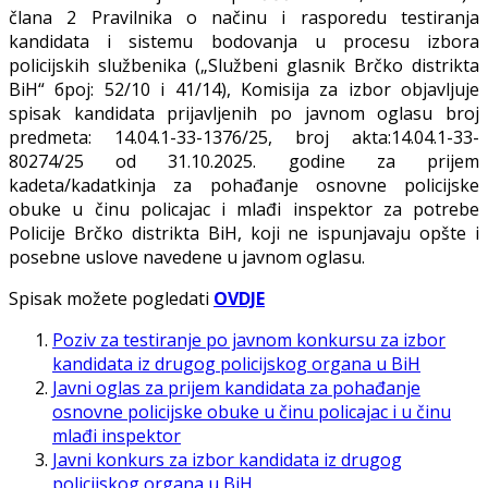
člana 2 Pravilnika o načinu i rasporedu testiranja
kandidata i sistemu bodovanja u procesu izbora
policijskih službenika („Službeni glasnik Brčko distrikta
BiH“ број: 52/10 i 41/14), Komisija za izbor objavljuje
spisak kandidata prijavljenih po javnom oglasu broj
predmeta: 14.04.1-33-1376/25, broj akta:14.04.1-33-
80274/25 od 31.10.2025. godine za prijem
kadeta/kadatkinja za pohađanje osnovne policijske
obuke u činu policajac i mlađi inspektor za potrebe
Policije Brčko distrikta BiH, koji ne ispunjavaju opšte i
posebne uslove navedene u javnom oglasu.
Spisak možete pogledati
OVDJE
Poziv za testiranje po javnom konkursu za izbor
kandidata iz drugog policijskog organa u BiH
Javni oglas za prijem kandidata za pohađanje
osnovne policijske obuke u činu policajac i u činu
mlađi inspektor
Javni konkurs za izbor kandidata iz drugog
policijskog organa u BiH