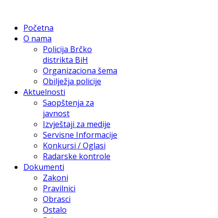
Početna
O nama
Policija Brčko
distrikta BiH
Organizaciona šema
Obilježja policije
Aktuelnosti
Saopštenja za
javnost
Izvještaji za medije
Servisne Informacije
Konkursi / Oglasi
Radarske kontrole
Dokumenti
Zakoni
Pravilnici
Obrasci
Ostalo