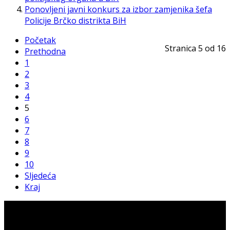
Ponovljeni javni konkurs za izbor zamjenika šefa
Policije Brčko distrikta BiH
Početak
Stranica 5 od 16
Prethodna
1
2
3
4
5
6
7
8
9
10
Sljedeća
Kraj