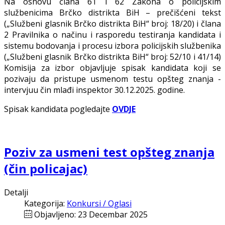
Na osnovu člana 61 i 62 Zakona o policijskim
službenicima Brčko distrikta BiH – prečišćeni tekst
(„Službeni glasnik Brčko distrikta BiH“ broj: 18/20) i člana
2 Pravilnika o načinu i rasporedu testiranja kandidata i
sistemu bodovanja i procesu izbora policijskih službenika
(„Službeni glasnik Brčko distrikta BiH“ broj: 52/10 i 41/14)
Komisija za izbor objavljuje spisak kandidata koji se
pozivaju da pristupe usmenom testu opšteg znanјa -
intervjuu čin mlađi inspektor 30.12.2025. godine.
Spisak kandidata pogledajte
OVDJE
Poziv za usmeni test opšteg znanja
(čin policajac)
Detalji
Kategorija:
Konkursi / Oglasi
Objavljeno: 23 Decembar 2025