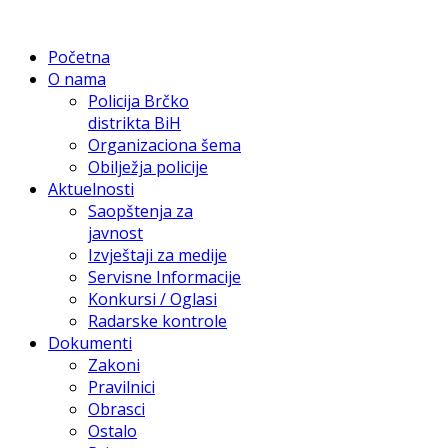
Početna
O nama
Policija Brčko
distrikta BiH
Organizaciona šema
Obilježja policije
Aktuelnosti
Saopštenja za
javnost
Izvještaji za medije
Servisne Informacije
Konkursi / Oglasi
Radarske kontrole
Dokumenti
Zakoni
Pravilnici
Obrasci
Ostalo