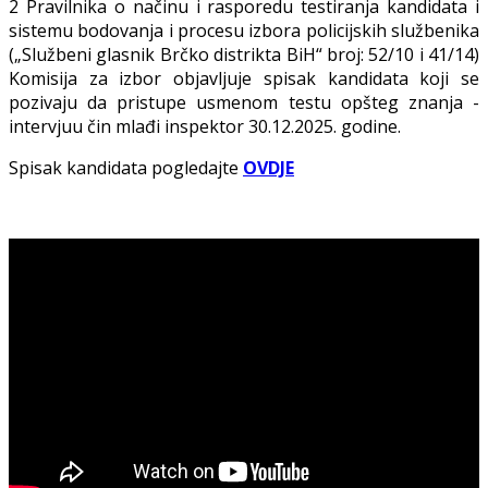
2 Pravilnika o načinu i rasporedu testiranja kandidata i
sistemu bodovanja i procesu izbora policijskih službenika
(„Službeni glasnik Brčko distrikta BiH“ broj: 52/10 i 41/14)
Komisija za izbor objavljuje spisak kandidata koji se
pozivaju da pristupe usmenom testu opšteg znanјa -
intervjuu čin mlađi inspektor 30.12.2025. godine.
Spisak kandidata pogledajte
OVDJE