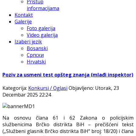
Pristup
informacijama
Kontakt
Galerije
Foto galerija
Video galerija
Izaberi jezik
Bosanski
Српски
Hrvatski
Poziv za usmeni test opšteg znanja (mlađi inspektor)
Kategorija:
Konkursi / Oglasi
Objavljeno: Utorak, 23
Decembar 2025 22:24
Na osnovu člana 61 i 62 Zakona o policijskim
službenicima Brčko distrikta BiH – prečišćeni tekst
(„Službeni glasnik Brčko distrikta BiH“ broj: 18/20) i člana