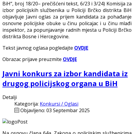
BiH“, broj 18/20– prečišćeni tekst, 6/23 i 3/24) Komisija za
izbor policijskih službenika u Policiji Brčko distrikta BiH
objavlјuje Javni oglas za prijem kandidata za pohađanje
osnovne policijske obuke u činu policajac i u činu mlađi
inspektor, za popunjavanje radnih mjesta u Policiji Brčko
distrikta Bosne i Hercegovine.
Tekst javnog oglasa pogledajte
OVDJE
Obrazac prijave preuzmite
OVDJE
Javni konkurs za izbor kandidata iz
drugog policijskog organa u BiH
Detalji
Kategorija:
Konkursi / Oglasi
Objavljeno: 03 Septembar 2025
Na osnovu člana 64a. Zakona o policijskim službenicima