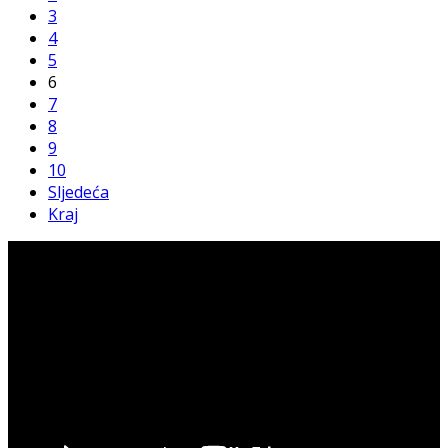
3
4
5
6
7
8
9
10
Sljedeća
Kraj