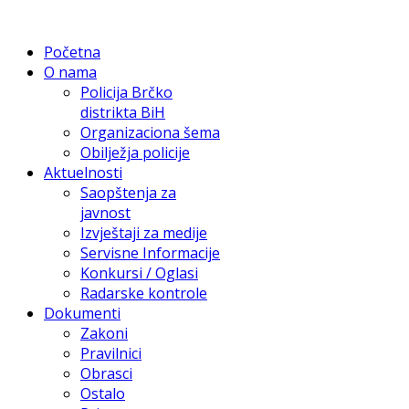
Početna
O nama
Policija Brčko
distrikta BiH
Organizaciona šema
Obilježja policije
Aktuelnosti
Saopštenja za
javnost
Izvještaji za medije
Servisne Informacije
Konkursi / Oglasi
Radarske kontrole
Dokumenti
Zakoni
Pravilnici
Obrasci
Ostalo