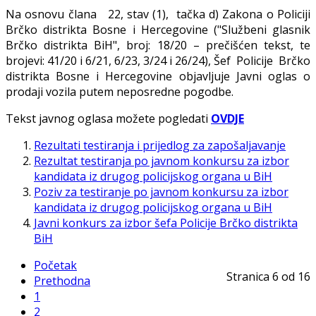
Na osnovu člana 22, stav (1), tačka d) Zakona o Policiji
Brčko distrikta Bosne i Hercegovine ("Službeni glasnik
Brčko distrikta BiH", broj: 18/20 – prečišćen tekst, te
brojevi: 41/20 i 6/21, 6/23, 3/24 i 26/24), Šef Policije Brčko
distrikta Bosne i Hercegovine objavljuje Javni oglas o
prodaji vozila putem neposredne pogodbe.
Tekst javnog oglasa možete pogledati
OVDJE
Rezultati testiranja i prijedlog za zapošalјavanje
Rezultat testiranja po javnom konkursu za izbor
kandidata iz drugog policijskog organa u BiH
Poziv za testiranje po javnom konkursu za izbor
kandidata iz drugog policijskog organa u BiH
Javni konkurs za izbor šefa Policije Brčko distrikta
BiH
Početak
Stranica 6 od 16
Prethodna
1
2