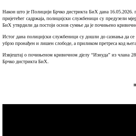
Након што је Полицији Брчко дистрикта БиХ дана 16.05.2026. г
пријетећег садржаја, полицијски службеници су предузели мје
БиХ утврдили да постоји основ сумње да је почињено кривично
Истог дана полицијски службеници су дошли до сазнања да се у
убрзо пронађен и лишен слободе, а приликом претреса код њег
Извјештај о почињеном кривичном дјелу “Изнуда” из члана 28
Брчко дистрикта БиХ.