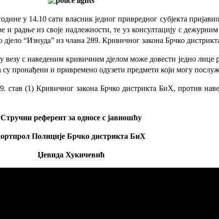
одине у 14.10 сати власник једног привредног субјекта пријавио
ре и радње из своје надлежности, те уз консултацију с дежурн
 дјело “Изнуда” из члана 289. Кривичног закона Брчко дистрикт
 везу с наведеним кривичним дјелом може довести једно лице ро
а су пронађени и привремено одузети предмети који могу послуж
9. став (1) Кривичног закона Брчко дистрикта БиХ, против нав
Стручни референт за односе с јавношћу
портпрол Полиције Брчко дистрикта БиХ
Џевида Хукичевић