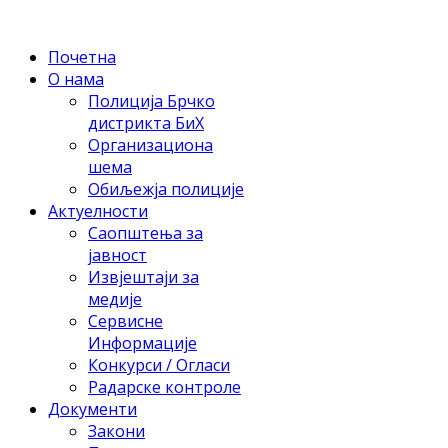
Почетна
О нама
Полиција Брчко
дистрикта БиХ
Организациона
шема
Обиљежја полиције
Актуелности
Саопштења за
јавност
Извјештаји за
медије
Сервисне
Информације
Конкурси / Огласи
Радарске контроле
Документи
Закони