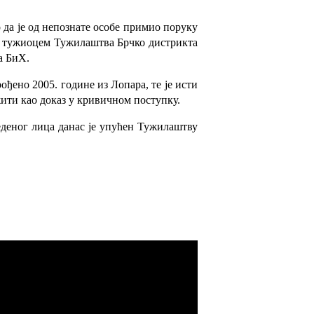
 да је од непознате особе примио поруку
им тужиоцем Тужилаштва Брчко дистрикта
а БиХ.
ђено 2005. године из Лопара, те је исти
ити као доказ у кривичном поступку.
еденог лица данас је упућен Тужилаштву