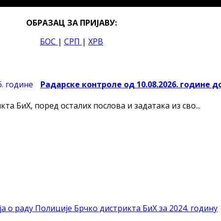
ОБРАЗАЦ ЗА ПРИЈАВУ:
БОС
|
СРП
|
ХРВ
Радарске контроле од 10.08.2026. године до
а БиХ, поред осталих послова и задатака из сво...
а о раду Полиције Брчко дистрикта БиХ за 2024. годину