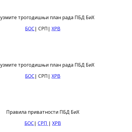
узмите трогодишњи план рада ПБД БиХ
БОС
| СРП|
ХРВ
узмите трогодишњи план рада ПБД БиХ
БОС
| СРП|
ХРВ
Правила приватности ПБД БиХ
БОС
|
СРП
|
ХРВ