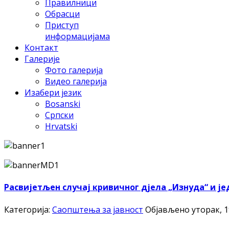
Правилници
Обрасци
Приступ
информацијама
Контакт
Галерије
Фото галерија
Видео галерија
Изабери језик
Bosanski
Српски
Hrvatski
Расвијетљен случај кривичног дјела „Изнуда“ и ј
Категорија:
Саопштења за јавност
Објављено уторак, 19