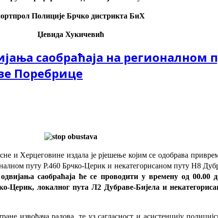
портпрол Полиције Брчко дистрикта БиХ
Џевида Ху
кичевић
ања саобраћаја на регионалном п
ве Поребрице
не и Херцеговине издала је рјешење којим се одобрава приврем
гионалном путу Р.460 Брчко-Церик и некатегорисаном путу Н8 Д
 одвијања саобраћаја ће се проводити у времену од 00.00 
ко-Церик, локалног пута Л2 Дубраве-Бијела и некатегориса
тране извођача радова, те уз сагласност и асистенцију полици