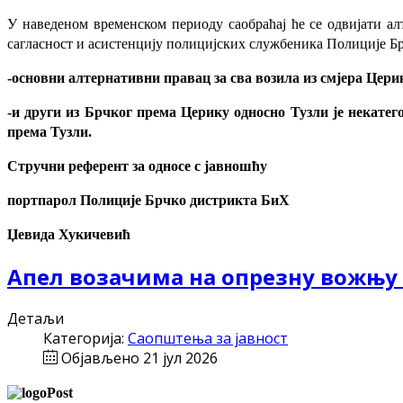
У наведеном временском периоду саобраћај ће се одвијати алт
сагласност и асистенцију полицијских службеника Полиције Бр
-основни алтернативни правац за сва возила из смјера Цери
-и други из Брчког према Церику односно Тузли је некате
према Тузли.
Стручни референт за односе с јавношћу
портпарол Полиције Брчко дистрикта БиХ
Џевида Хукичевић
Апел возачима на опрезну вожњу 
Детаљи
Категорија:
Саопштења за јавност
Објављено 21 јул 2026