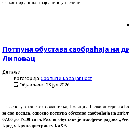
сваког појединца и заједнице у цјелини.
Потпуна обустава саобраћаја на д
Липовац
Детаљи
Категорија:
Саопштења за јавност
Објављено 23 јул 2026
На основу законских овлаштења, Полиција Брчко дистрикта Бос
за сва возила, односно потпуна обустава саобраћаја на дијел
07.00 до 17.00 сати.
Р
азлог обуставе је извођење радова
„Рек
Брод у Брчко дистрикту БиХ“.