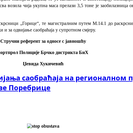
сва возила чија укупна маса прелази 3,5 тоне је заобилазница о
крсници „Горице“, те магистралним путем М.14.1 до раскрсн
 и за одвијање саобраћаја у супротном смјеру.
Стручни референт за односе с јавношћу
портпрол Полиције Брчко дистрикта БиХ
Џевида Хукичевић
ања саобраћаја на регионалном п
ве Поребрице