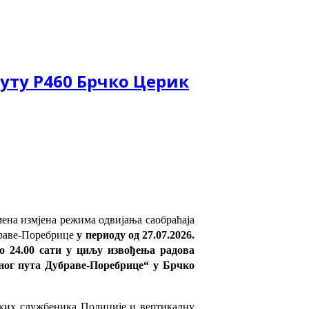
уту Р460 Брчко Церик
ена измјена режима одвијања саобраћаја
убраве-Поребрице
у периоду од 27.07.2026.
до 24.00 сати у циљу извођења радова
ног пута Дубраве-Поребрице“ у Брчко
јских службеника Полиције и вертикалну