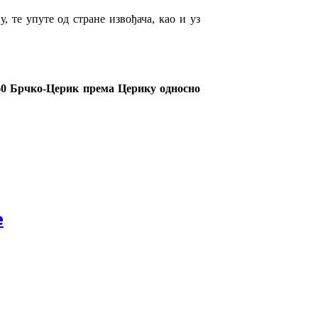
 те упуте од стране извођача, као и уз
460 Брчко-Церик према Церику односно
е