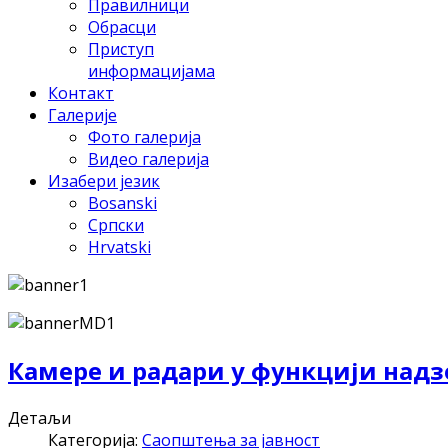
Правилници
Обрасци
Приступ
информацијама
Контакт
Галерије
Фото галерија
Видео галерија
Изабери језик
Bosanski
Српски
Hrvatski
Камере и радари у функцији надз
Детаљи
Категорија:
Саопштења за јавност