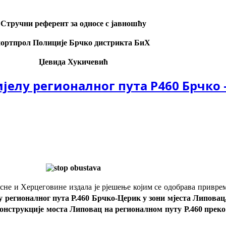
Стручни референт за односе с јавношћу
портпрол Полиције Брчко дистрикта БиХ
Џевида Ху
кичевић
ијелу регионалног пута Р460 Брчко 
не и Херцеговине издала је рјешење којим се одобрава приврем
у регионалног пута Р.460 Брчко-Церик у зони мјеста Липовац, 
онструкције моста Липовац на регионалном путу Р.460 преко