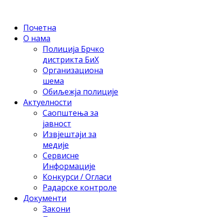
Почетна
О нама
Полиција Брчко
дистрикта БиХ
Организациона
шема
Обиљежја полиције
Актуелности
Саопштења за
јавност
Извјештаји за
медије
Сервисне
Информације
Конкурси / Огласи
Радарске контроле
Документи
Закони