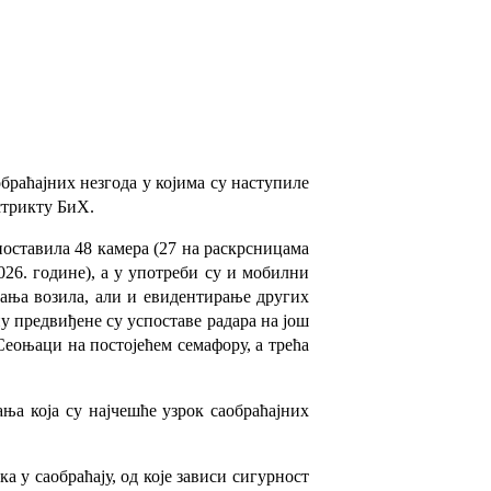
браћајних незгода у којима су наступиле
стрикту БиХ.
поставила 48 камера (27 на раскрсницама
2026. године), а у употреби су и мобилни
етања возила, али и евидентирање других
у предвиђене су успоставе радара на још
 Сеоњаци на постојећем семафору, а трећа
а која су најчешће узрок саобраћајних
а у саобраћају, од које зависи сигурност