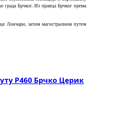
ко града Брчког. Из правца Брчког према
ице Лончари, затим магистралним путем
уту Р460 Брчко Церик