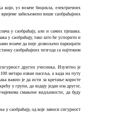
 који, уз возаче бицикла, електричних
ње вријеме забиљежено више саобраћајних
ача у саобраћају, али и самих пјешака.
ака у саобраћају, тако што ће успорити и
вамо возаче да није дозвољено паркирати
станку саобраћајних незгода са најтежим
 сигурност других учесника. Изузетно је
100 метара изван насеља, а када на путу
шака важно је да исти за кретање користе
рећу у групи, да ходају један иза другог,
лучајевима смањене видљивости, да буду
а у саобраћају, од које зависи сигурност