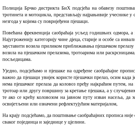
Полиција Брчко дистрикта БиХ подсјећа на обавезу поштивањ
тротинета и мотоцикла, представљају најрањивије учеснике у 
незгода у којима су повријеђени пјешаци.
Повећана фреквенција саобраћаја усљед годишњих одмора, а п
Најугроженију категорију чине дјеца, старије и особе са инвал
зауставити возила приликом приближавања пјешачком прелазу з
возила на пјешачким прелазима, тротоарима или раскрсницама,
посљедицама.
Уједно, подсјећамо и пјешаке на одређене саобраћајне пропис
важно да пјешаци увијек користе пјешачки прелаз, осим када 
нема пјешачког прелаза да коловоз пређу најкраћим путем, на 
тротоар или другу површину за кретање пјешака, а у случајевима
те ако се крећу коловозом на јавном путу изван насеља, да 
освијетљени или означени рефлектујућим материјалом,
На крају подсјећамо, да поштивање саобраћајних прописа није с
сваког појединца и заједнице у цјелини.