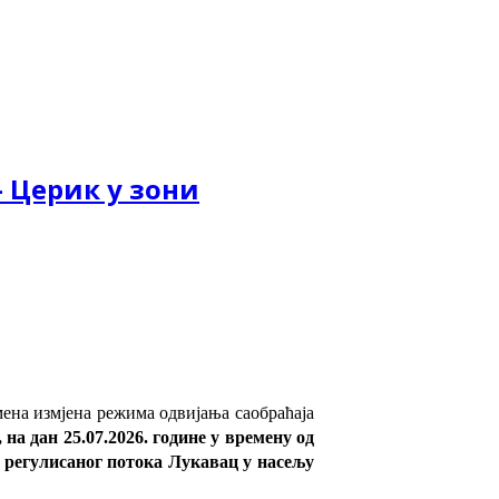
- Церик у зони
ена измјена режима одвијања саобраћаја
на дан 25.07.2026. године у времену од
 регулисаног потока Лукавац у насељу