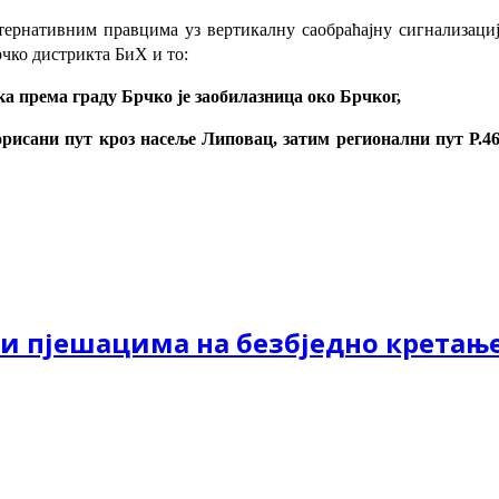
ернативним правцима уз вертикалну саобраћајну сигнализацију,
чко дистрикта БиХ и то:
ка према граду Брчко је заобилазница око Брчког,
горисани пут кроз насеље Липовац, затим регионални пут Р.
и пјешацима на безбједно кретањ