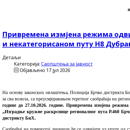
Привремена измјена режима одвиј
и некатегорисаном путу Н8 Дубра
Детаљи
Категорија:
Саопштења за јавност
Објављено 17 јул 2026
На основу законских овлаштења, Полиција Брчко дистрикта Бос
за сва возила, са преусмјеравањем теретног саобраћаја на ре
године до 27.10.2026. године. Привремена измјена режима
„Изградње кружне раскрснице регионалног пута Р.460 Брч
дистрикту БиХ.
Саобраћај на поменутој дионици ће се одвијати уз упуте од с