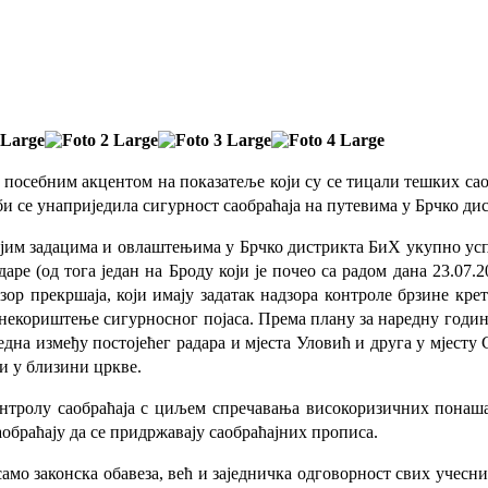
 посебним акцентом на показатеље који су се тицали тешких сао
би се унаприједила сигурност саобраћаја на путевима у Брчко ди
војим задацима и овлаштењима у Брчко дистрикта БиХ укупно ус
аре (од тога један на Броду који је почео са радом дана 23.07.
зор прекршаја, који имају задатак надзора контроле брзине кр
 некориштење сигурносног појаса. Према плану за наредну годин
една између постојећег радара и мјеста Уловић и друга у мјесту
и у близини цркве.
нтролу саобраћаја с циљем спречавања високоризичних понашањ
аобраћају да се придржавају саобраћајних прописа.
мо законска обавеза, већ и заједничка одговорност свих учесник