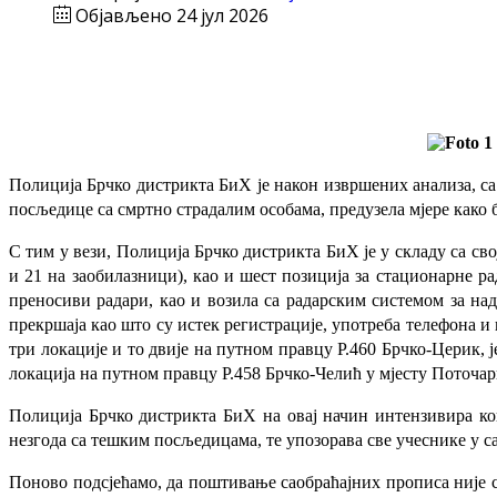
Објављено 24 јул 2026
Полиција Брчко дистрикта БиХ је након извршених анализа, са
посљедице са смртно страдалим особама, предузела мјере како 
С тим у вези, Полиција Брчко дистрикта БиХ је у складу са с
и 21 на заобилазници), као и шест позиција за стационарне рад
преносиви радари, као и возила са радарским системом за над
прекршаја као што су истек регистрације, употреба телефона и
три локације и то двије на путном правцу Р.460 Брчко-Церик, ј
локација на путном правцу Р.458 Брчко-Челић у мјесту Поточар
Полиција Брчко дистрикта БиХ на овај начин интензивира ко
незгода са тешким посљедицама, те упозорава све учеснике у с
Поново подсјећамо, да поштивање саобраћајних прописа није са