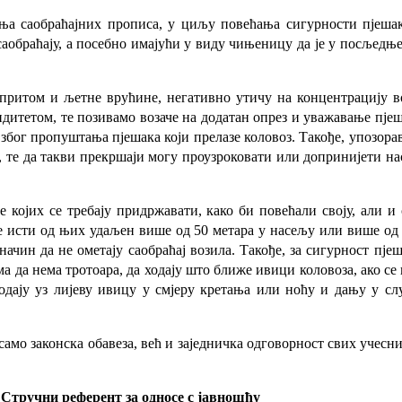
а саобраћајних прописа, у циљу повећања сигурности пјешака
саобраћају, а посебно имајући у виду чињеницу да је у посљед
ритом и љетне врућине, негативно утичу на концентрацију воз
идитетом, те позивамо возаче на додатан опрез и уважавање пјеш
бог пропуштања пјешака који прелазе коловоз. Такође, упозора
 те да такви прекршаји могу проузроковати или допринијети на
е којих се требају придржавати, како би повећали своју, али и
је исти од њих удаљен више од 50 метара у насељу или више од 
начин да не ометају саобраћај возила. Такође, за сигурност пје
 да нема тротоара, да ходају што ближе ивици коловоза, ако се к
ходају уз лијеву ивицу у смјеру кретања или ноћу и дању у с
амо законска обавеза, већ и заједничка одговорност свих учесник
Стручни референт за односе с јавношћу