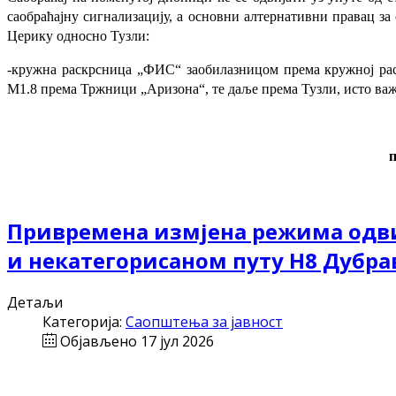
саобраћајну сигнализацију, а основни алтернативни правац за 
Церику односно Тузли:
-кружна раскрсница „ФИС“ заобилазницом према кружној рас
М1.8 према Тржници „Аризона“, те даље према Тузли, исто важи
Привремена измјена режима одвиј
и некатегорисаном путу Н8 Дубра
Детаљи
Категорија:
Саопштења за јавност
Објављено 17 јул 2026