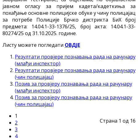
јавном огласу за пријем кадета/кадеткиња за
похађање основне полицијске обуке у чину полицајац
за потребе Полиције Брчко дистрикта БиХ број
предмета: 14.04.1-33-1376/25, број акта: 14.04.1-33-
80274/25 од 31.10.2025. године.
Листу можете погледати
ОВДЈЕ
Резултати провјере познавања рада на рачунару
(млађи инспектор)
Резултати провјере познавања рада на рачунару
(чин полицајац)
Позив за провјеру познавања рада на рачунару
(млађи инспектор)
Позив за провјеру познавања рада на рачунару
(чин полицајац)
1
Страна 1 од 16
2
3
4