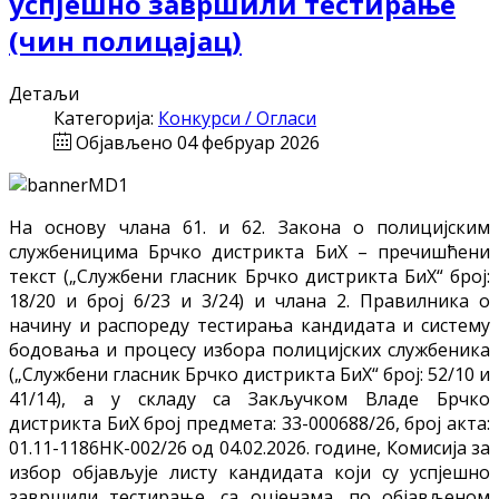
успјешно завршили тестирање
(чин полицајац)
Детаљи
Категорија:
Конкурси / Огласи
Објављено 04 фебруар 2026
На основу члана 61. и 62. Закона о полицијским
службеницима Брчко дистрикта БиХ – пречишћени
текст („Службени гласник Брчко дистрикта БиХ“ број:
18/20 и број 6/23 и 3/24) и члана 2. Правилника о
начину и распореду тестирања кандидата и систему
бодовања и процесу избора полицијских службеника
(„Службени гласник Брчко дистрикта БиХ“ број: 52/10 и
41/14), а у складу са Закључком Владе Брчко
дистрикта БиХ број предмета: 33-000688/26, број акта:
01.11-1186НК-002/26 од 04.02.2026. године, Комисија за
избор објављује листу кандидата који су успјешно
завршили тестирање, са оцјенама, по објављеном