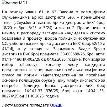
На основу члана 61. и 62. Закона о полицијским
службеницима Брчко дистрикта БиХ – пречишћени
текст („Службени гласник Брчко дистрикта БиХ“ број:
18/20 и број 6/23 и 3/24) и члана 2. Правилника о
начину и распореду тестирања кандидата и систему
бодовања и процесу избора полицијских службеника
(„Службени гласник Брчко дистрикта БиХ“ број: 52/10 и
41/14), а у складу са Закључком Владе Брчко
дистрикта БиХ број предмета: 33-000688/26, број акта:
01.11-1186НК-002/26 од 04.02.2026. године, Комисија за
избор објављује коначну листу кандидата
предложених за запошљавање по објављеном јавном
огласу за пријем кадета/кадеткиња за похађање
основне полицијске обуке у чину млађи инспектор за
потребе Полиције Брчко дистрикта БиХ број
предмета: 14.04.1-33-1376/25, број акта: 14.04.1-33-
80274/25 од 31.10.2025. године
Листу можете погледати
ОВДЈЕ