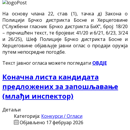
На основу члана 22, став (1), тачка д) Закона о
Полицији Брчко дистрикта Босне и Херцеговине
("Службени гласник Брчко дистрикта БиХ", број: 18/20
– пречишћен текст, те бројеви: 41/20 и 6/21, 6/23, 3/24
и 26/25), Шеф Полиције Брчко дистрикта Босне и
Херцеговине објављује јавни оглас о продаји оружја
путем непосредне погодбе.
Текст јавног огласа можете погледати
ОВДЈЕ
Коначна листа кандидата
предложених за запошљавање
(млађи инспектор)
Детаљи
Категорија:
Конкурси / Огласи
Објављено 17 фебруар 2026