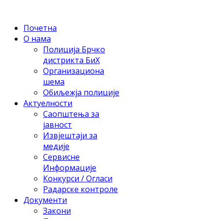
Почетна
О нама
Полиција Брчко
дистрикта БиХ
Организациона
шема
Обиљежја полиције
Актуелности
Саопштења за
јавност
Извјештаји за
медије
Сервисне
Информације
Конкурси / Огласи
Радарске контроле
Документи
Закони