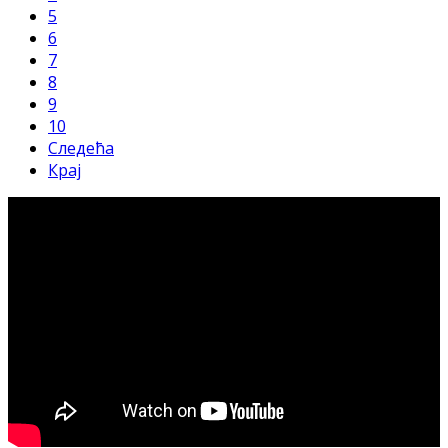
5
6
7
8
9
10
Следећа
Крај