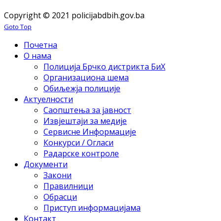
Copyright © 2021 policijabdbih.gov.ba
Goto Top
Почетна
О нама
Полиција Брчко дистрикта БиХ
Организациона шема
Обиљежја полиције
Актуелности
Саопштења за јавност
Извјештаји за медије
Сервисне Информације
Конкурси / Огласи
Радарске контроле
Документи
Закони
Правилници
Обрасци
Приступ информацијама
Контакт