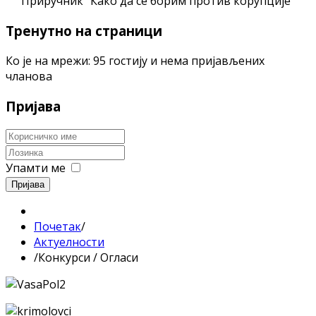
Приручник "Како да се борим против корупције"
Тренутно на страници
Ко је на мрежи: 95 гостију и нема пријављених
чланова
Пријава
Упамти ме
Пријава
Почетак
/
Актуелности
/
Конкурси / Огласи