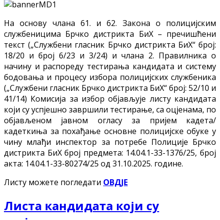
На основу члана 61. и 62. Закона о полицијским
службеницима Брчко дистрикта БиХ – пречишћени
текст („Службени гласник Брчко дистрикта БиХ“ број:
18/20 и број 6/23 и 3/24) и члана 2. Правилника о
начину и распореду тестирања кандидата и систему
бодовања и процесу избора полицијских службеника
(„Службени гласник Брчко дистрикта БиХ“ број: 52/10 и
41/14) Комисија за избор објављује листу кандидата
који су успјешно завршили тестирање, са оцјенама, по
објављеном јавном огласу за пријем кадета/
кадеткиња за похађање основне полицијске обуке у
чину млађи инспектор за потребе Полиције Брчко
дистрикта БиХ број предмета: 14.04.1-33-1376/25, број
акта: 14.04.1-33-80274/25 од 31.10.2025. године.
Листу можете погледати
ОВДЈЕ
Листа кандидата који су