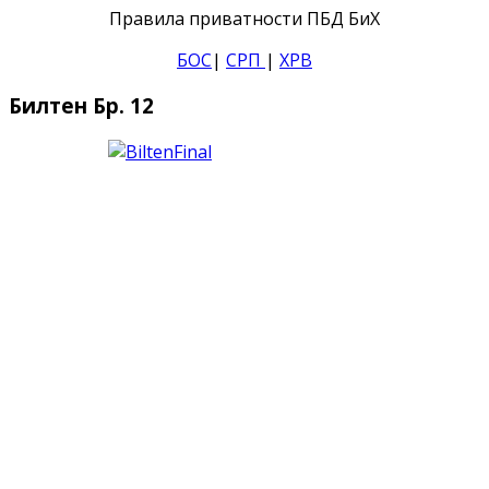
Правила приватности ПБД БиХ
БОС
|
СРП
|
ХРВ
Билтен Бр. 12