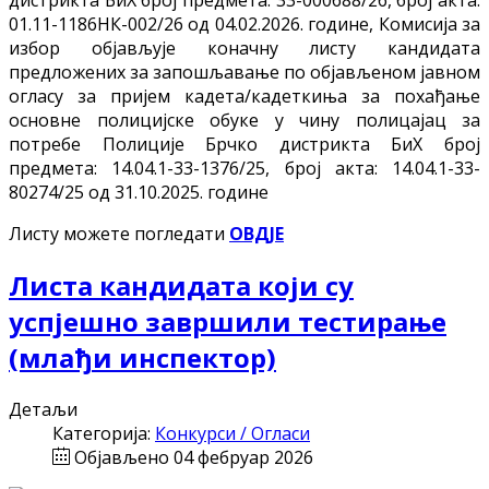
дистрикта БиХ број предмета: 33-000688/26, број акта:
01.11-1186НК-002/26 од 04.02.2026. године, Комисија за
избор објављује коначну листу кандидата
предложених за запошљавање по објављеном јавном
огласу за пријем кадета/кадеткиња за похађање
основне полицијске обуке у чину полицајац за
потребе Полиције Брчко дистрикта БиХ број
предмета: 14.04.1-33-1376/25, број акта: 14.04.1-33-
80274/25 од 31.10.2025. године
Листу можете погледати
ОВДЈЕ
Листа кандидата који су
успјешно завршили тестирање
(млађи инспектор)
Детаљи
Категорија:
Конкурси / Огласи
Објављено 04 фебруар 2026