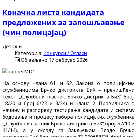
Коначна листа кандидата
предложених за запошљавање
(чин полицајац)
Детаљи
Категорија:
Конкурси / Огласи
Објављено 17 фебруар 2026
На основу члана 61. и 62. Закона о полицијским
службеницима Брчко дистрикта БиХ – пречишћени
текст („Службени гласник Брчко дистрикта БиХ“ број:
18/20 и број 6/23 и 3/24) и члана 2. Правилника о
начину и распореду тестирања кандидата и систему
бодовања и процесу избора полицијских службеника
(„Службени гласник Брчко дистрикта БиХ“ број: 52/10 и
41/14), а у складу са Закључком Владе Брчко