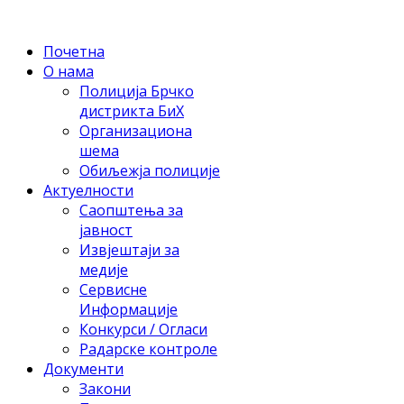
Почетна
О нама
Полиција Брчко
дистрикта БиХ
Организациона
шема
Обиљежја полиције
Актуелности
Саопштења за
јавност
Извјештаји за
медије
Сервисне
Информације
Конкурси / Огласи
Радарске контроле
Документи
Закони