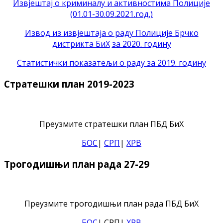
Извјештај о криминалу и активностима Полиције
(01.01-30.09.2021.год.)
Извод из извјештаја о раду Полиције Брчко
дистрикта БиХ
за 2020. годину
Статистички показатељи о раду за 2019. годину
Стратешки план 2019-2023
Преузмите стратешки план ПБД БиХ
БОС
|
СРП
|
ХРВ
Трогодишњи план рада 27-29
Преузмите трогодишњи план рада ПБД БиХ
БОС
| СРП|
ХРВ