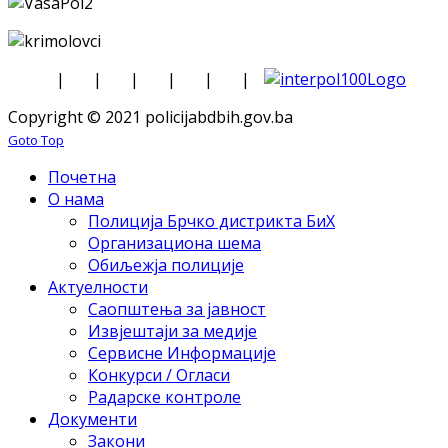
|
|
|
|
|
|
Copyright © 2021 policijabdbih.gov.ba
Goto Top
Почетна
О нама
Полиција Брчко дистрикта БиХ
Организациона шема
Обиљежја полиције
Актуелности
Саопштења за јавност
Извјештаји за медије
Сервисне Информације
Конкурси / Огласи
Радарске контроле
Документи
Закони