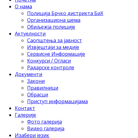
О нама
Полиција Брчко дистрикта БиХ
Организациона шема
Обиљежја полиције
Актуелности
Саопштења за јавност
Извјештаји за медије
Сервисне Информације
Конкурси / Огласи
Радарске контроле
Документи
Закони
Правилници
Обрасци
Приступ информацијама
Контакт
Галерије
Фото галерија
Видео галерија
Изабери језик