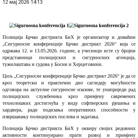
12 мај 2026 14:13
Полиција Брчко дистрикта БиХ је организатор и домаћин
„Сигурносне конференције Брчко дистрикт 2026“ која се
одржава 12. и 13.05.2026. године, а учесници исте су бројни
представници полицијских и сигурносних агенција,
тужилаштава и судова у Босни и Херцеговини.
Циљ „Сигурносне конференције Брчко дистрикт 2026“ је да се
кроз теоретски и практични дио сагледају могућности
одговора на актуелне сигурносне изазове, те унаприједи рад
полицијских службеника кроз примјену савремених
технолошких достигнућа у виду софтверских рјешења и
хардвера, ради подизања оперативних способности у
извршавању полицијских послова и задатака.
Полиција Брчко дистрикта БиХ у оквиру својих редовних
активности континуирано прати развој и примјену