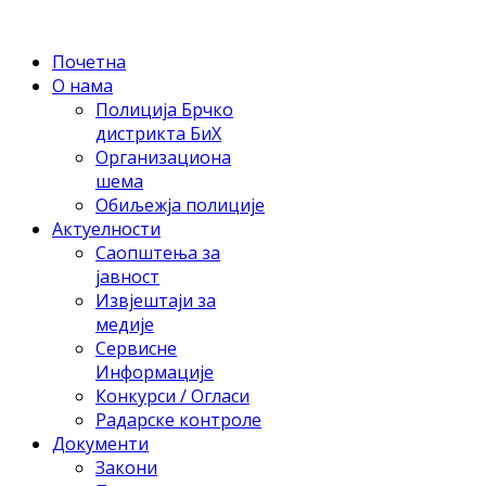
Почетна
О нама
Полиција Брчко
дистрикта БиХ
Организациона
шема
Обиљежја полиције
Актуелности
Саопштења за
јавност
Извјештаји за
медије
Сервисне
Информације
Конкурси / Огласи
Радарске контроле
Документи
Закони