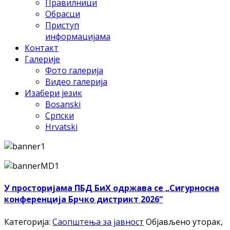
Правилници
Обрасци
Приступ
информацијама
Контакт
Галерије
Фото галерија
Видео галерија
Изабери језик
Bosanski
Српски
Hrvatski
У просторијама ПБД БиХ одржава се „Сигурносна
конференција Брчко дистрикт 2026“
Категорија:
Саопштења за јавност
Објављено уторак,