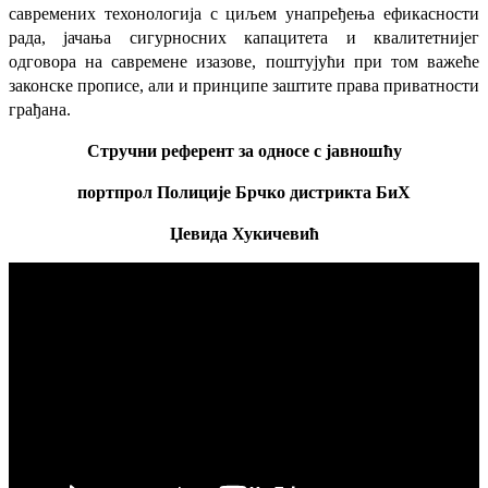
савремених техонологија с циљем унапређења ефикасности
рада, јачања сигурносних капацитета и квалитетнијег
одговора на савремене изазове, поштујући при том важеће
законске прописе, али и принципе заштите права приватности
грађана.
Стручни референт за односе с јавношћу
портпрол Полиције Брчко дистрикта БиХ
Џевида Хукичевић