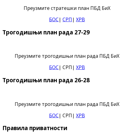
Преузмите стратешки план ПБД БиХ
БОС
|
СРП
|
ХРВ
Трогодишњи план рада 27-29
Преузмите трогодишњи план рада ПБД БиХ
БОС
| СРП|
ХРВ
Трогодишњи план рада 26-28
Преузмите трогодишњи план рада ПБД БиХ
БОС
| СРП|
ХРВ
Правила приватности