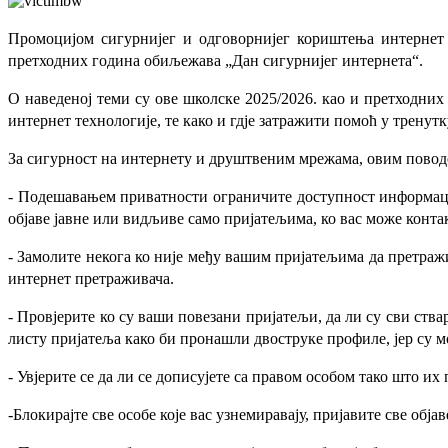
Промоцијом сигурнијег и одговорнијег кориштења интернет 
претходних година обиљежава „Дан сигурнијег интернета“.
О наведеној теми су ове школске 2025/2026. као и претходних
интернет технологије, те како и гдје затражити помоћ у тренут
За сигурност на интернету и друштвеним мрежама, овим поводом
- Подешавањем приватности ограничите доступност информациј
објаве јавне или видљиве само пријатељима, ко вас може конта
- Замолите некога ко није међу вашим пријатељима да претражи
интернет претраживача.
- Провјерите ко су ваши повезани пријатељи, да ли су сви ства
листу пријатеља како би пронашли двоструке профиле, јер су 
- Увјерите се да ли се дописујете са правом особом тако што их
-Блокирајте све особе које вас узнемиравају, пријавите све об