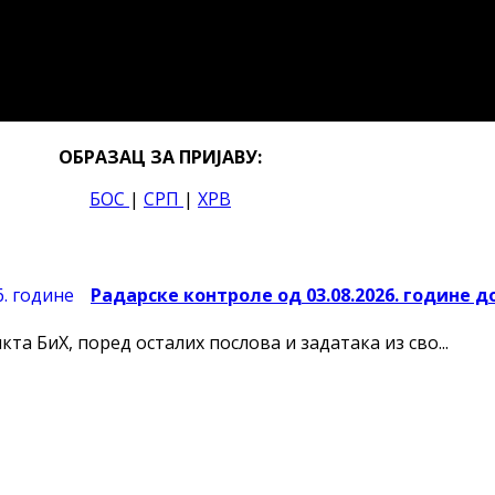
ОБРАЗАЦ ЗА ПРИЈАВУ:
БОС
|
СРП
|
ХРВ
Радарске контроле од 03.08.2026. године до
а БиХ, поред осталих послова и задатака из сво...