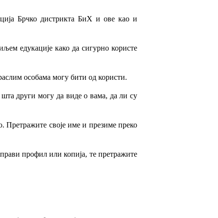
ција Брчко дистрикта БиХ и ове као и
иљем едукације како да сигурно користе
раслим особама могу бити од користи.
та други могу да виде о вама, да ли су
о. Претражите своје име и презиме преко
о прави профил или копија, те претражите