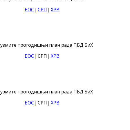
БОС
|
СРП
|
ХРВ
узмите трогодишњи план рада ПБД БиХ
БОС
| СРП|
ХРВ
узмите трогодишњи план рада ПБД БиХ
БОС
| СРП|
ХРВ