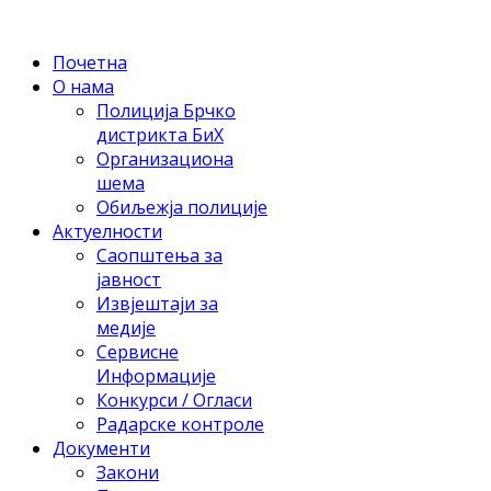
Почетна
О нама
Полиција Брчко
дистрикта БиХ
Организациона
шема
Обиљежја полиције
Актуелности
Саопштења за
јавност
Извјештаји за
медије
Сервисне
Информације
Конкурси / Огласи
Радарске контроле
Документи
Закони