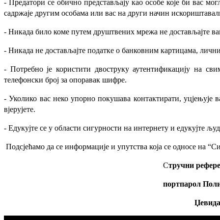
- Предатори се обично представљају као особе које би вас мог
садржаје другим особама или вас на други начин искориштавал
- Никада било коме путем друштвених мрежа не достављајте ваш
- Никада не достављајте податке о банковним картицама, ли
- Потребно је користити двоструку аутентификацију на св
телефонски број за опоравак шифре.
- Уколико вас неко упорно покушава контактирати, уцјењује в
вјерујете.
- Едукујте се у области сигурности на интернету и едукујте љу
Подсјећамо да се информације и упутства која се односе на 
С
тручни рефере
портпарол Поли
Џевида