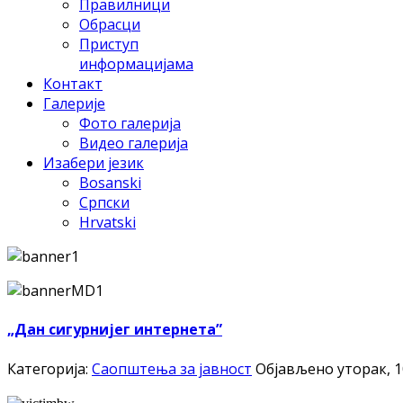
Правилници
Обрасци
Приступ
информацијама
Контакт
Галерије
Фото галерија
Видео галерија
Изабери језик
Bosanski
Српски
Hrvatski
„Дан сигурнијег интернета”
Категорија:
Саопштења за јавност
Објављено уторак, 1