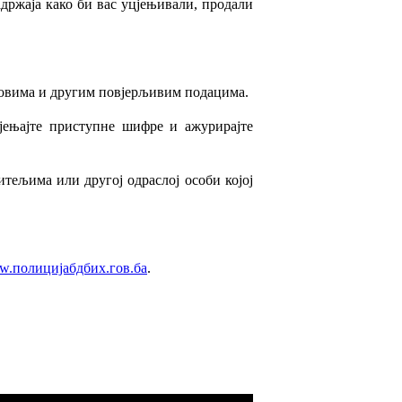
адржаја како би вас уцјењивали, продали
довима и другим повјерљивим подацима.
јењајте приступне шифре и ажурирајте
итељима или другој одраслој особи којој
.полицијабдбих.гов.ба
.