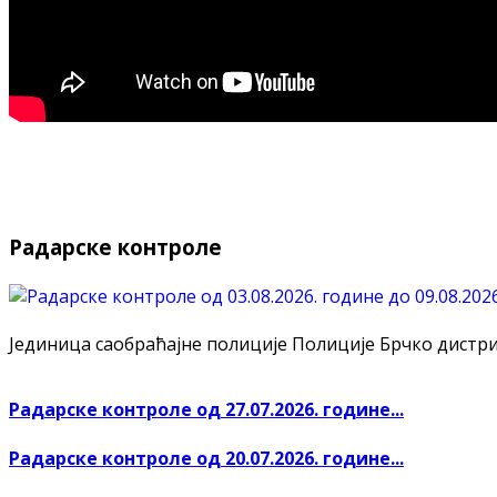
Радарске контроле
Јединица саобраћајне полиције Полиције Брчко дистрикт
Радарске контроле од 27.07.2026. године...
Радарске контроле од 20.07.2026. године...