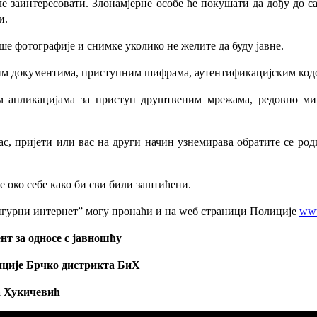
ле заинтересовати. Злонамјерне особе ће покушати да дођу до с
и.
е фотографије и снимке уколико не желите да буду јавне.
чним документима, приступним шифрама, аутентификацијским ко
им апликацијама за приступ друштвеним мрежама, редовно ми
ас, пријети или вас на други начин узнемирава обратите се род
де око себе како би сви били заштићени.
“Сигурни интернет” могу пронаћи и на wеб страници Полиције
www
нт за односе с јавношћу
ције Брчко дистрикта БиХ
 Хукичевић