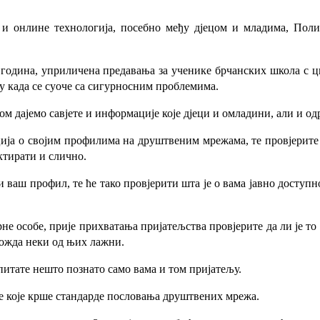
и онлине технологија, посебно међу дјецом и младима, Поли
 година, уприличена предавања за ученике брчанских школа с ц
ку када се суоче са сигурносним проблемима.
 дајемо савјете и информације које дјеци и омладини, али и од
а о својим профилима на друштвеним мрежама, те провјерите ш
ктирати и слично.
 ваш профил, те ће тако провјерити шта је о вама јавно доступн
рне особе, прије прихватања пријатељства провјерите да ли је т
можда неки од њих лажни.
 питате нешто познато само вама и том пријатељу.
јаве које крше стандарде пословања друштвених мрежа.